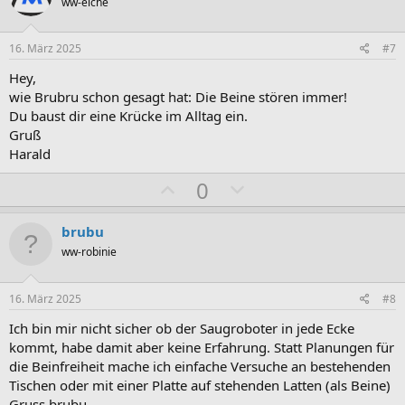
i
a
ww-eiche
t
t
i
i
16. März 2025
#7
v
v
Hey,
e
e
wie Brubru schon gesagt hat: Die Beine stören immer!
S
S
Du baust dir eine Krücke im Alltag ein.
t
t
Gruß
i
i
Harald
m
m
P
N
0
m
m
o
e
e
e
s
g
brubu
i
a
ww-robinie
t
t
i
i
16. März 2025
#8
v
v
Ich bin mir nicht sicher ob der Saugroboter in jede Ecke
e
e
kommt, habe damit aber keine Erfahrung. Statt Planungen für
S
S
die Beinfreiheit mache ich einfache Versuche an bestehenden
t
t
Tischen oder mit einer Platte auf stehenden Latten (als Beine)
Gruss brubu