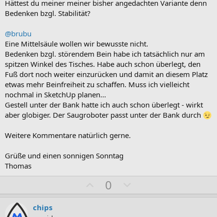
Hättest du meiner meiner bisher angedachten Variante denn
Bedenken bzgl. Stabilität?
@brubu
Eine Mittelsäule wollen wir bewusste nicht.
Bedenken bzgl. störendem Bein habe ich tatsächlich nur am
spitzen Winkel des Tisches. Habe auch schon überlegt, den
Fuß dort noch weiter einzurücken und damit an diesem Platz
etwas mehr Beinfreiheit zu schaffen. Muss ich vielleicht
nochmal in SketchUp planen...
Gestell unter der Bank hatte ich auch schon überlegt - wirkt
aber globiger. Der Saugroboter passt unter der Bank durch
Weitere Kommentare natürlich gerne.
Grüße und einen sonnigen Sonntag
Thomas
P
N
0
o
e
s
g
chips