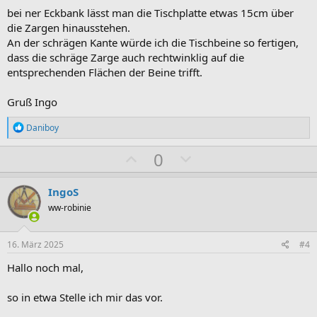
S
S
bei ner Eckbank lässt man die Tischplatte etwas 15cm über
t
t
die Zargen hinausstehen.
i
i
An der schrägen Kante würde ich die Tischbeine so fertigen,
m
m
dass die schräge Zarge auch rechtwinklig auf die
entsprechenden Flächen der Beine trifft.
m
m
e
e
Gruß Ingo
R
Daniboy
e
a
P
N
0
k
o
e
t
i
s
g
IngoS
o
i
a
n
ww-robinie
e
t
t
n
i
i
:
16. März 2025
#4
v
v
Hallo noch mal,
e
e
S
S
so in etwa Stelle ich mir das vor.
t
t