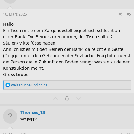
e
t
t
n
i
i
:
16. März 2025
#5
v
v
Hallo
e
e
Ein Tisch mit einem Zargengestell eignet sich schlecht an
S
S
einer Bank. Die Beine stören immer, der Tisch sollte 2
t
t
Säulen/Mittelfüsse haben.
i
i
Ähnlich ist es mit den Beinen der Bank, da reicht ein Gestell
m
m
(Dogge) unter den Gehrungen der Sitzfläche. Frag bitte zuerst
die Person die in Zukunft den Boden reinigt was sie zu deiner
m
m
Konstruktion meint.
e
e
Gruss brubu
R
weissbuche
und
chips
e
a
P
N
0
k
o
e
t
i
s
g
Thomas_13
o
i
a
n
ww-pappel
e
t
t
n
i
i
: