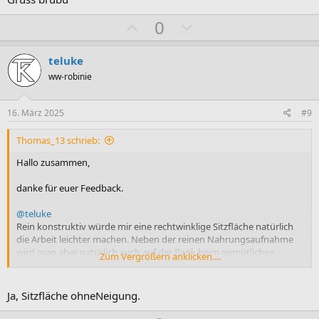
i
i
m
m
P
N
0
m
m
o
e
e
e
s
g
teluke
i
a
ww-robinie
t
t
i
i
16. März 2025
#9
v
v
Thomas_13 schrieb:
e
e
S
S
Hallo zusammen,
t
t
danke für euer Feedback.
i
i
m
m
@teluke
m
m
Rein konstruktiv würde mir eine rechtwinklige Sitzfläche natürlich
die Arbeit leichter machen. Neben der reinen Nahrungsaufnahme
e
e
wird man aber natürlich auch auf der Bank beim gemütlichen
Zum Vergrößern anklicken....
Beisammensein sitzen. Würdest du sie Sitzfläche dennoch ohne
Neigung ausführen (auf die Bank kommen vermutlich noch lose
Sitzpolster)?
Ja, Sitzfläche ohneNeigung.