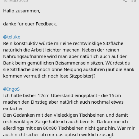
16. März 2025
#6
v
v
Hallo zusammen,
e
e
S
S
danke für euer Feedback.
t
t
i
i
@teluke
m
m
Rein konstruktiv würde mir eine rechtwinklige Sitzfläche
natürlich die Arbeit leichter machen. Neben der reinen
m
m
Nahrungsaufnahme wird man aber natürlich auch auf der
e
e
Bank beim gemütlichen Beisammensein sitzen. Würdest du
sie Sitzfläche dennoch ohne Neigung ausführen (auf die Bank
kommen vermutlich noch lose Sitzpolster)?
@IngoS
Ich hatte bisher 12cm Überstand eingeplant - die 15cm
machen den Einstieg aber natürlich auch nochmal etwas
einfacher.
Den Gedanken mit den Vieleckigen Tischbeinen und damit
rechtwinkliger Zarge hatte ich auch bereits. Da komme ich
allerdings mit den 80x80 Tischbeinen nicht ganz hin. War mir
auch nicht sicher ob mir das optisch wirklich zusagt.