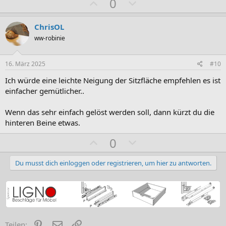
P
N
0
o
e
s
g
ChrisOL
i
a
ww-robinie
t
t
i
i
16. März 2025
#10
v
v
Ich würde eine leichte Neigung der Sitzfläche empfehlen es ist
e
e
einfacher gemütlicher..
S
S
t
t
Wenn das sehr einfach gelöst werden soll, dann kürzt du die
i
i
hinteren Beine etwas.
m
m
P
N
0
m
m
o
e
e
e
s
g
Du musst dich einloggen oder registrieren, um hier zu antworten.
i
a
t
t
i
i
v
v
Pinterest
E-Mail
Link
Teilen: