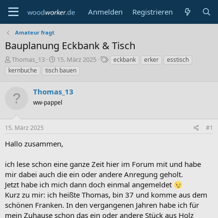
Anmelden
Registrieren
Amateur fragt
Bauplanung Eckbank & Tisch
E
E
S
Thomas_13
15. März 2025
eckbank
erker
esstisch
r
r
c
kernbuche
tisch bauen
s
s
h
t
t
l
Thomas_13
e
e
a
l
ww-pappel
l
g
l
l
w
e
t
o
15. März 2025
#1
r
a
r
m
t
Hallo zusammen,
e
ich lese schon eine ganze Zeit hier im Forum mit und habe
mir dabei auch die ein oder andere Anregung geholt.
Jetzt habe ich mich dann doch einmal angemeldet
Kurz zu mir: ich heißte Thomas, bin 37 und komme aus dem
schönen Franken. In den vergangenen Jahren habe ich für
mein Zuhause schon das ein oder andere Stück aus Holz