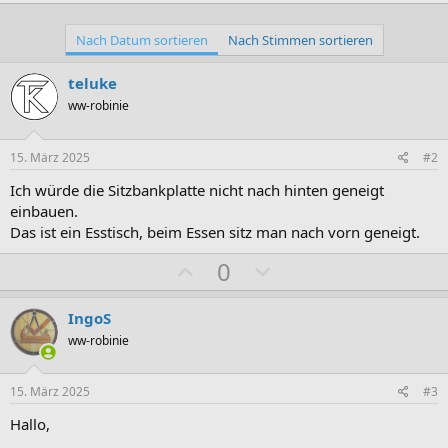
Nach Datum sortieren
Nach Stimmen sortieren
teluke
ww-robinie
15. März 2025
#2
Ich würde die Sitzbankplatte nicht nach hinten geneigt
einbauen.
Das ist ein Esstisch, beim Essen sitz man nach vorn geneigt.
P
N
0
o
e
s
g
IngoS
i
a
ww-robinie
t
t
i
i
15. März 2025
#3
v
v
Hallo,
e
e