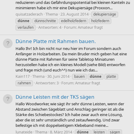
reduzieren und das Gefährdungspotential bei kleinen Kanteln zu
minimieren habe ich mir eine Dekupiersäge (Proxxon...
quisatzaderach
Thema
23. August 2014
dekupiersäge
dünne
dünnschnitte
edelholzfedern
holzfedern
Antworten: 4
Forum:
Amateur fragt
verlaufen
Dünne Platte mit Rahmen bauen.
Hallo Ihr! Ich bin nicht nur neu hier im Forum sondern auch
Anfänger in Holzarbeiten. Da mein Bruder mich geben hat eine
dünne Platte mit Rahmen für seine Tabletop Miniaturen
herzustellen habe ich ein kleines Modell (siehe Bild) entworfen
und frage mich (und euch^^) nun wie ich das...
Kain117
Thema
30. Juni 2014
bauen
dünne
platte
Antworten: 3
Forum:
Amateur fragt
rahmen
Dünne Leisten mit der TKS sägen
Hallo Woodworker, wie sägt ihr sehr dünne Leisten, wenn der
Abstand zwischen Sägeblatt und Anschlag geringer ist als die
Stärke des Schiebestockes? Ich habe zwar auch eine Lösung,
aber die ist sehr umständlich und zeitaufwendig. Und zwar
befestige ich mit doppelseitigem Klebeband meine...
lunateide
Thema
8. März 2014
dünne
leisten
sägen