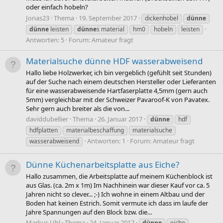
oder einfach hobeln?
Jonas23
Thema
19. September 2017
dickenhobel
dünne
dünne
leisten
dünne
s material
hm0
hobeln
leisten
Antworten: 5
Forum:
Amateur fragt
Materialsuche dünne HDF wasserabweisend
Hallo liebe Holzwerker, ich bin vergeblich (gefühlt seit Stunden)
auf der Suche nach einem deutschen Hersteller oder Lieferanten
für eine wasserabweisende Hartfaserplatte 4,5mm (gern auch
5mm) vergleichbar mit der Schweizer Pavaroof-K von Pavatex.
Sehr gern auch breiter als die von...
daviddubellier
Thema
26. Januar 2017
dünne
hdf
hdfplatten
materialbeschaffung
materialsuche
Antworten: 1
Forum:
Amateur fragt
wasserabweisend
Dünne Küchenarbeitsplatte aus Eiche?
Hallo zusammen, die Arbeitsplatte auf meinem Küchenblock ist
aus Glas. (ca. 2m x 1m) Im Nachhinein war dieser Kauf vor ca. 5
Jahren nicht so clever... ;-) Ich wohne in einem Altbau und der
Boden hat keinen Estrich. Somit vermute ich dass im laufe der
Jahre Spannungen auf den Block bzw. die...
Markus Uhl
Thema
24. Januar 2017
dünne
eiche