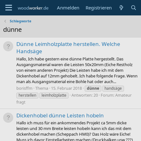
Anmelden
Registrieren
Schlagworte
dünne
Dünne Leimholzplatte herstellen. Welche
Handsäge
Hallo, Ich habe gestern eine dünne Platte hergestellt. Das
Ausgangsmaterial waren die Leisten 50x20mm (Eiche Restholz
von einem anderen Projekt) Die Leisten habe ich mit dem
Dickenhobel auf 12mm gehobelt. Ich habe folgende Frage. Wenn
man als Ausgangsmaterial eine Bohle hat oder auch...
borisffm
Thema
15. Februar 2018
dünne
handsäge
Antworten: 20
Forum:
Amateur
herstellen
leimholzplatte
fragt
Dickenhobel dünne Leisten hobeln
Hallo ich muss für ein ankommendes Projekt ca 5mm dicke
leisten und 30 mm Breite leisten hobeln kann ich das mit dem
dickenhobel machen (Scheppach HM0)? Das Holz wäre Eiche!
Muss ich davor Einstellarbeiten machen (Druckbalken usw ???)