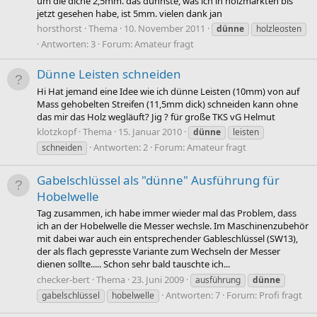
um die diche 2,5mm. das dünnste, was ich in holzmärkten bis
jetzt gesehen habe, ist 5mm. vielen dank jan
horsthorst
Thema
10. November 2011
dünne
holzleosten
Antworten: 3
Forum:
Amateur fragt
Dünne Leisten schneiden
Hi Hat jemand eine Idee wie ich dünne Leisten (10mm) von auf
Mass gehobelten Streifen (11,5mm dick) schneiden kann ohne
das mir das Holz wegläuft? Jig ? für große TKS vG Helmut
klotzkopf
Thema
15. Januar 2010
dünne
leisten
Antworten: 2
Forum:
Amateur fragt
schneiden
Gabelschlüssel als "dünne" Ausführung für
Hobelwelle
Tag zusammen, ich habe immer wieder mal das Problem, dass
ich an der Hobelwelle die Messer wechsle. Im Maschinenzubehör
mit dabei war auch ein entsprechender Gableschlüssel (SW13),
der als flach gepresste Variante zum Wechseln der Messer
dienen sollte..... Schon sehr bald tauschte ich...
checker-bert
Thema
23. Juni 2009
ausführung
dünne
Antworten: 7
Forum:
Profi fragt
gabelschlüssel
hobelwelle