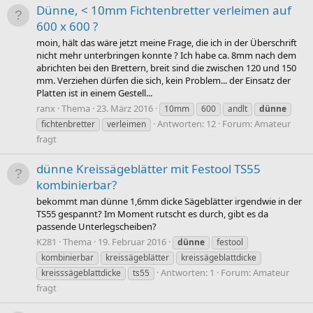
Dünne, < 10mm Fichtenbretter verleimen auf
600 x 600 ?
moin, hält das wäre jetzt meine Frage, die ich in der Überschrift
nicht mehr unterbringen konnte ? Ich habe ca. 8mm nach dem
abrichten bei den Brettern, breit sind die zwischen 120 und 150
mm. Verziehen dürfen die sich, kein Problem... der Einsatz der
Platten ist in einem Gestell...
ranx
Thema
23. März 2016
10mm
600
andlt
dünne
Antworten: 12
Forum:
Amateur
fichtenbretter
verleimen
fragt
dünne Kreissägeblätter mit Festool TS55
kombinierbar?
bekommt man dünne 1,6mm dicke Sägeblätter irgendwie in der
TS55 gespannt? Im Moment rutscht es durch, gibt es da
passende Unterlegscheiben?
K281
Thema
19. Februar 2016
dünne
festool
kombinierbar
kreissägeblätter
kreissägeblattdicke
Antworten: 1
Forum:
Amateur
kreisssägeblattdicke
ts55
fragt