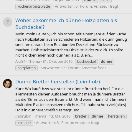
Antworten: 0
Forum:
Amateur fragt
küchenarbeitsplatte
Woher bekomme ich dünne Holzplatten als
Buchdeckel?
Moin, moin Leute :-) Ich bin schon seit einem Jahr auf der Suche
nach Holzplatten aus verschiedenen Holzarten, die dünn genug
sind, um daraus beim Buchbinden Deckel und Rückseite zu
machen. Frühstücksbrettchen-Dicke ist leider zu dick. Es sollte
nicht dicker (eher noch dünner) als z. B. ein...
Ara84
Thema
31. Oktober 2016
buchdeckel
dünne
Antworten: 12
Forum:
Amateur fragt
holzplatten
Dünne Bretter herstellen (Leimholz)
Kurz: Wo kauft bzw. wie stellt ihr dünne Brettchen her? Für die
allermeisten kleinen Aufgaben braucht man ja dünnere Bretter
als die 18mm aus dem Baumarkt. Und wenn man nicht (immer)
Multiplex-Platten einsetzen möchte... Ich habe schon viel (altes)
Holz in dünnere Streifen zersägt und...
Indirubin
Thema
13. Mai 2016
bretter
dünne
herstellen
Antworten: 6
Forum:
Amateur fragt
leimholz