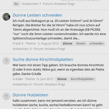
Antworten: 7
Forum:
Amateur fragt
tks
Dünne Leisten schneiden
Ich muß aus Mahagoni je ca. 20 Leisten 5x5mm² und 3x10mm²
fertigen. Die Bretter für die 3x10mm² habe ich nun schon auf
10mm abgerichtet. Nun muß ich an der Kreissäge (EB PK200)
"nur" noch die 3mm Leisten runterschneiden. Ich werde mir eine
Splitterschutzunterlage schneiden, damit die...
Frank S
Thema
2. August 2012
dünne
leisten
schneiden
Antworten: 4
Forum:
Amateur fragt
Suche dünne Kirschholzplatten
Wer kann mir einen Tipp geben. Ich brauche dünnes Kirschholz
(5 oder 6 mm stark). Wäre gut, wenn es irgendwo dies als Platte
gäbe. Danke G-kalle
G-Kalle
Thema
9. Juni 2012
dünne
kirschholzplatten
Antworten: 6
Forum:
Amateur fragt
Dünne Holzleisten
hallo zusammen, kann mir jemand verraten, wo ich dünne
holzleisten (eiche, buche, esche) herbelkommen kann? es geht