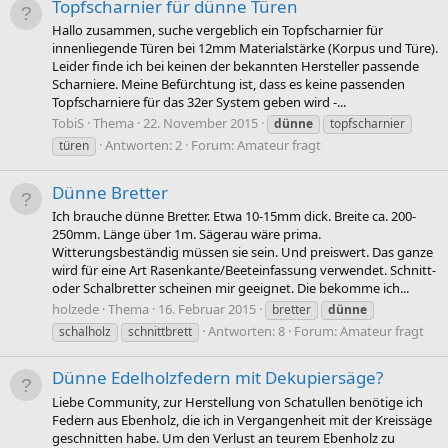
Topfscharnier für dünne Türen
Hallo zusammen, suche vergeblich ein Topfscharnier für
innenliegende Türen bei 12mm Materialstärke (Korpus und Türe).
Leider finde ich bei keinen der bekannten Hersteller passende
Scharniere. Meine Befürchtung ist, dass es keine passenden
Topfscharniere für das 32er System geben wird -...
TobiS
Thema
22. November 2015
dünne
topfscharnier
Antworten: 2
Forum:
Amateur fragt
türen
Dünne Bretter
Ich brauche dünne Bretter. Etwa 10-15mm dick. Breite ca. 200-
250mm. Länge über 1m. Sägerau wäre prima.
Witterungsbeständig müssen sie sein. Und preiswert. Das ganze
wird für eine Art Rasenkante/Beeteinfassung verwendet. Schnitt-
oder Schalbretter scheinen mir geeignet. Die bekomme ich...
holzede
Thema
16. Februar 2015
bretter
dünne
Antworten: 8
Forum:
Amateur fragt
schalholz
schnittbrett
Dünne Edelholzfedern mit Dekupiersäge?
Liebe Community, zur Herstellung von Schatullen benötige ich
Federn aus Ebenholz, die ich in Vergangenheit mit der Kreissäge
geschnitten habe. Um den Verlust an teurem Ebenholz zu