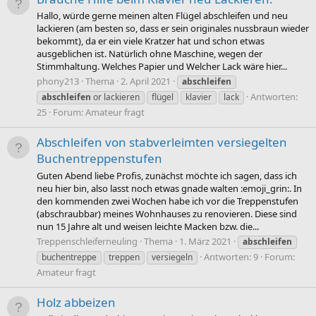
Hallo, würde gerne meinen alten Flügel abschleifen und neu
lackieren (am besten so, dass er sein originales nussbraun wieder
bekommt), da er ein viele Kratzer hat und schon etwas
ausgeblichen ist. Natürlich ohne Maschine, wegen der
Stimmhaltung. Welches Papier und Welcher Lack wäre hier...
phony213
Thema
2. April 2021
abschleifen
Antworten:
abschleifen
or lackieren
flügel
klavier
lack
25
Forum:
Amateur fragt
Abschleifen von stabverleimten versiegelten
Buchentreppenstufen
Guten Abend liebe Profis, zunächst möchte ich sagen, dass ich
neu hier bin, also lasst noch etwas gnade walten :emoji_grin:. In
den kommenden zwei Wochen habe ich vor die Treppenstufen
(abschraubbar) meines Wohnhauses zu renovieren. Diese sind
nun 15 Jahre alt und weisen leichte Macken bzw. die...
Treppenschleiferneuling
Thema
1. März 2021
abschleifen
Antworten: 9
Forum:
buchentreppe
treppen
versiegeln
Amateur fragt
Holz abbeizen