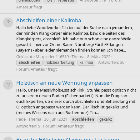
dielenboden
holz
reperatur
Amateur fragt
Abschleifen einer Kalimba
Hallo liebe Woodworker. Ich bin auf der Suche nach jemandem,
der mir den Klangkörper einer Kalimba, bzw. die Seiten des
Klangkörpers, abschleift. Ich habe nun schon eine ganze Weile
gesucht - hier vor Ort im Raum Nürnberg/Fürth/Erlangen
(Bayern) - aber leider niemanden finden können. Ich habe...
Gelöschte Mitglieder 116519
Thema
8. März 2022
Antworten: 36
abschleifen
holzbearbeitung
kalimba
Forum:
Amateur fragt
Holztisch an neue Wohnung anpassen
Hallo, Unser Massivholz-Esstisch (inkl. Stühle) passt optisch nicht
zu unserem neuen Boden (Eichenparkett). Nun die Frage an
euch Experten, ob dieser durch abschleifen und Behandlung mit
Öl optisch angepasst werden kann. Der Tisch ist gekälkt und
(meines Wissens nach aus Buchenholz). Ich...
Pade
Thema
30. Juni 2021
abschleifen
gekälkt
Antworten: 9
Forum:
Amateur fragt
Brauche Hilfe beim Klavier neu Lackieren.