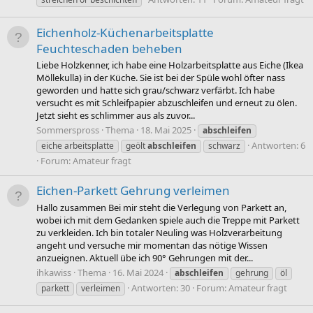
Eichenholz-Küchenarbeitsplatte
Feuchteschaden beheben
Liebe Holzkenner, ich habe eine Holzarbeitsplatte aus Eiche (Ikea
Möllekulla) in der Küche. Sie ist bei der Spüle wohl öfter nass
geworden und hatte sich grau/schwarz verfärbt. Ich habe
versucht es mit Schleifpapier abzuschleifen und erneut zu ölen.
Jetzt sieht es schlimmer aus als zuvor...
Sommerspross
Thema
18. Mai 2025
abschleifen
Antworten: 6
eiche arbeitsplatte
geölt
abschleifen
schwarz
Forum:
Amateur fragt
Eichen-Parkett Gehrung verleimen
Hallo zusammen Bei mir steht die Verlegung von Parkett an,
wobei ich mit dem Gedanken spiele auch die Treppe mit Parkett
zu verkleiden. Ich bin totaler Neuling was Holzverarbeitung
angeht und versuche mir momentan das nötige Wissen
anzueignen. Aktuell übe ich 90° Gehrungen mit der...
ihkawiss
Thema
16. Mai 2024
abschleifen
gehrung
öl
Antworten: 30
Forum:
Amateur fragt
parkett
verleimen