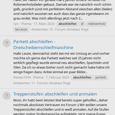
Robinienholzdielen gebaut. Damals war sie natürlich noch schön
gelb, grünlich (und mit perfektem Abstand zwischen allen Dielen)
und natürlich wussten wir auch dass das ganze irgendwann im
grau endet. Was mich allerdings jetzt nach 2...
cyx
Thema
17. März 2023
abschleifen
öl
robinienholz
Antworten: 15
Forum:
Amateur fragt
terrasse
Parkett abschleifen -
Dreischeibenschleifmaschine
Hallo Leute, demnächst steht bei mir ein Umzug an und vorher
möchte ich gerne das Parkett welches seit 25 Jahren nicht
wirklich gepflegt wurde einmal neu abschleifen, Spachteln und
Ölen. Da ich so etwas bisher noch nicht gemacht habe hätte ich
einige fragen dazu: Anbei einmal ein paar Bilder...
Neven1534
Thema
7. Februar 2023
abschleifen
parkett
Antworten: 11
Forum:
Amateur fragt
Treppenstufen abschleifen und anmalen
Moin, ihr habt beim letzten Mal bereits super geholfen…daher
nochmals absolutes Vertrauen ins Forum :) Wir wollen unsere
Treppenstufen abschleifen und in weiß anmalen. Auf die Stufen
werden später Stufenteppiche aufgeklebt. Jetzt meine Frage: