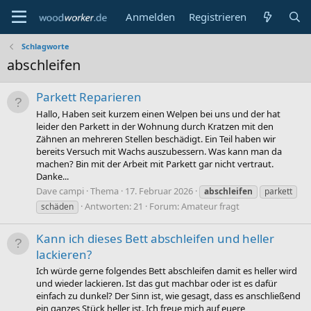
Anmelden
Registrieren
Schlagworte
abschleifen
Parkett Reparieren
Hallo, Haben seit kurzem einen Welpen bei uns und der hat
leider den Parkett in der Wohnung durch Kratzen mit den
Zähnen an mehreren Stellen beschädigt. Ein Teil haben wir
bereits Versuch mit Wachs auszubessern. Was kann man da
machen? Bin mit der Arbeit mit Parkett gar nicht vertraut.
Danke...
Dave campi
Thema
17. Februar 2026
abschleifen
parkett
Antworten: 21
Forum:
Amateur fragt
schäden
Kann ich dieses Bett abschleifen und heller
lackieren?
Ich würde gerne folgendes Bett abschleifen damit es heller wird
und wieder lackieren. Ist das gut machbar oder ist es dafür
einfach zu dunkel? Der Sinn ist, wie gesagt, dass es anschließend
ein ganzes Stück heller ist. Ich freue mich auf euere