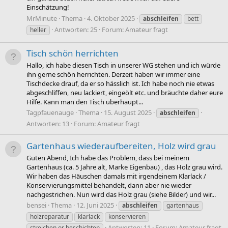
Einschätzung!
MrMinute
Thema
4. Oktober 2025
abschleifen
bett
Antworten: 25
Forum:
Amateur fragt
heller
Tisch schön herrichten
Hallo, ich habe diesen Tisch in unserer WG stehen und ich würde
ihn gerne schön herrichten. Derzeit haben wir immer eine
Tischdecke drauf, da er so hässlich ist. Ich habe noch nie etwas
abgeschliffen, neu lackiert, eingeölt etc. und bräuchte daher eure
Hilfe. Kann man den Tisch überhaupt...
Tagpfauenauge
Thema
15. August 2025
abschleifen
Antworten: 13
Forum:
Amateur fragt
Gartenhaus wiederaufbereiten, Holz wird grau
Guten Abend, Ich habe das Problem, dass bei meinem
Gartenhaus (ca. 5 Jahre alt, Marke Eigenbau) , das Holz grau wird.
Wir haben das Häuschen damals mit irgendeinem Klarlack /
Konservierungsmittel behandelt, dann aber nie wieder
nachgestrichen. Nun wird das Holz grau (siehe Bilder) und wir...
bensei
Thema
12. Juni 2025
abschleifen
gartenhaus
holzreparatur
klarlack
konservieren
Antworten: 11
Forum:
Amateur fragt
streichen or beschichten