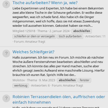
Tische aufarbeiten? Wenn ja, wie?
Liebe Expertinnen und Experten, Ich habe bei einem Bekannten
zwei alte kleine Tische in der Scheune gefunden. Er wollte diese
wegwerfen, was ich schade fand. Also habe ich die Dinger
mitgenommen, weil ich hoffe, dass sie mit etwas Zuwendung
wieder toll aussehen können. Gekostet haben sie mich...
Mitglied 125018
Thema
2. Januar 2024
abschleifen
Antworten: 11
schleifen or ölen or versiegeln
tisch aufarbeiten
Forum:
Amateur fragt
Welches Schleifgerät?
Hallo zusammen. Ich bin neu im Forum. Ich möchte ab nächster
Woche äußere Fensterrahmen bearbeiten: abschleifen und neu
streichen. Ich könnte das alles per Hand machen, suche aber
ehrlich gesagt zwecks Aufwand eine maschinelle Lösung. Hierfür
bräuchte ich euren Rat. Sprich: Hilfe bei der...
Molotov
Thema
9. Mai 2023
abschleifen
fenster
Antworten: 6
Forum:
Amateur fragt
werkzeug
Robinien Terrassendielen ölen, auffrischen oder
einfach hinnehmen
Hallo, wir haben vor gerade mal 2 Jahren unsere Terrasse mit