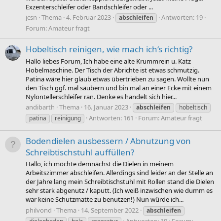
Exzenterschleifer oder Bandschleifer oder ...
jcsn
Thema
4. Februar 2023
Antworten: 19
abschleifen
Forum:
Amateur fragt
Hobeltisch reinigen, wie mach ich‘s richtig?
Hallo liebes Forum, Ich habe eine alte Krummrein u. Katz
Hobelmaschine. Der Tisch der Abrichte ist etwas schmutzig.
Patina wäre hier glaub etwas übertrieben zu sagen. Wollte nun
den Tisch ggf. mal säubern und bin mal an einer Ecke mit einem
Nylontellerschleifer ran. Denke es handelt sich hier...
andibarth
Thema
16. Januar 2023
abschleifen
hobeltisch
Antworten: 161
Forum:
Amateur fragt
patina
reinigung
Bodendielen ausbessern / Abnutzung von
Schreibtischstuhl auffüllen?
Hallo, ich möchte demnächst die Dielen in meinem
Arbeitszimmer abschleifen. Allerdings sind leider an der Stelle an
der Jahre lang mein Schreibtischstuhl mit Rollen stand die Dielen
sehr stark abgenutz / kaputt. (Ich weiß inzwischen wie dumm es
war keine Schutzmatte zu benutzen!) Nun würde ich...
philvond
Thema
14. September 2022
abschleifen
Antworten: 19
Forum: