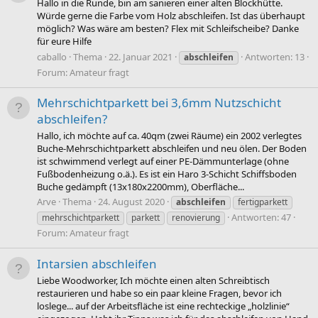
Hallo in die Runde, bin am sanieren einer alten Blockhütte.
Würde gerne die Farbe vom Holz abschleifen. Ist das überhaupt
möglich? Was wäre am besten? Flex mit Schleifscheibe? Danke
für eure Hilfe
caballo
Thema
22. Januar 2021
Antworten: 13
abschleifen
Forum:
Amateur fragt
Mehrschichtparkett bei 3,6mm Nutzschicht
abschleifen?
Hallo, ich möchte auf ca. 40qm (zwei Räume) ein 2002 verlegtes
Buche-Mehrschichtparkett abschleifen und neu ölen. Der Boden
ist schwimmend verlegt auf einer PE-Dämmunterlage (ohne
Fußbodenheizung o.ä.). Es ist ein Haro 3-Schicht Schiffsboden
Buche gedämpft (13x180x2200mm), Oberfläche...
Arve
Thema
24. August 2020
abschleifen
fertigparkett
Antworten: 47
mehrschichtparkett
parkett
renovierung
Forum:
Amateur fragt
Intarsien abschleifen
Liebe Woodworker, Ich möchte einen alten Schreibtisch
restaurieren und habe so ein paar kleine Fragen, bevor ich
loslege... auf der Arbeitsfläche ist eine rechteckige „holzlinie“