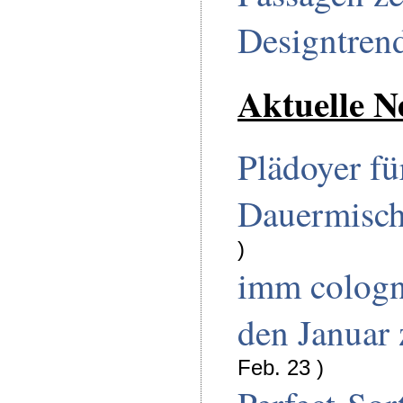
Designtren
Aktuelle N
Plädoyer fü
Dauermisc
)
imm cologn
den Januar
Feb. 23 )