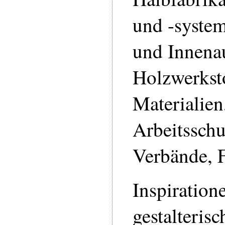
und -syste
und Innena
Holzwerkst
Materialie
Arbeitsschu
Verbände, F
Inspiratione
gestalteris