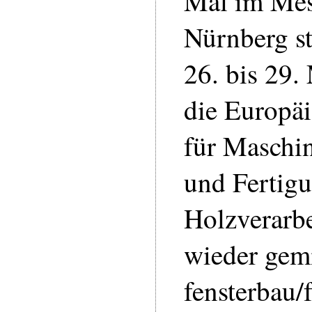
Mal im Me
Nürnberg st
26. bis 29.
die Europä
für Maschi
und Fertigu
Holzverarb
wieder gem
fensterbau/f