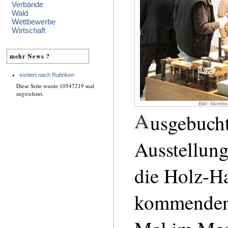
Verbände
Wald
Wettbewerbe
Wirtschaft
mehr News ?
sortiert nach Rubriken
Diese Seite wurde 10547219 mal
angeschaut.
Bild: Nürnb
A
usgebucht
Ausstellung
die Holz-H
kommenden