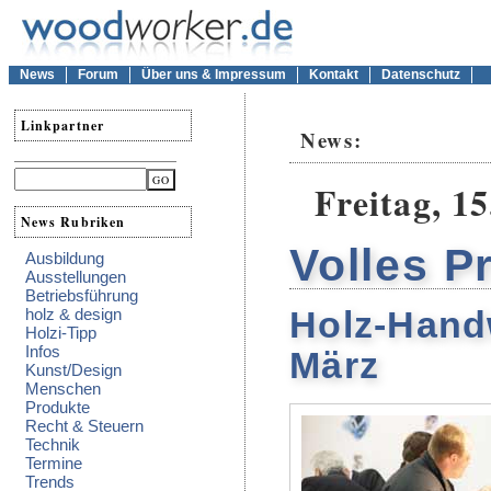
News
Forum
Über uns & Impressum
Kontakt
Datenschutz
Linkpartner
News:
Freitag, 1
News Rubriken
Volles 
Ausbildung
Ausstellungen
Betriebsführung
Holz-Hand
holz & design
Holzi-Tipp
Infos
März
Kunst/Design
Menschen
Produkte
Recht & Steuern
Technik
Termine
Trends