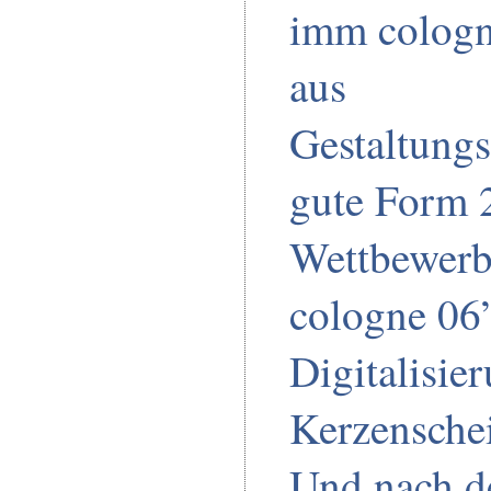
imm cologne
aus
Gestaltung
gute Form 
Wettbewerb
cologne 06
Digitalisie
Kerzensche
Und nach d