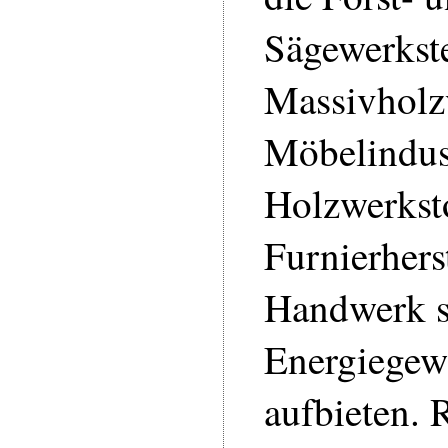
Sägewerkste
Massivholzv
Möbelindust
Holzwerkst
Furnierhers
Handwerk s
Energiegew
aufbieten.