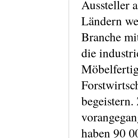
Aussteller 
Ländern we
Branche mi
die industri
Möbelferti
Forstwirtsc
begeistern.
vorangega
haben 90 0