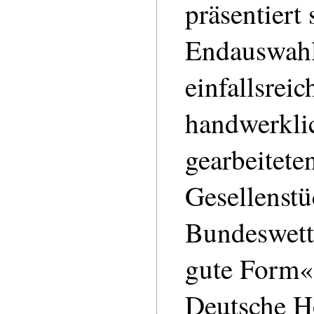
präsentiert 
Endauswahl 
einfallsrei
handwerkli
gearbeitete
Gesellenstü
Bundeswett
gute Form«
Deutsche H