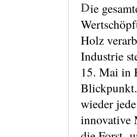
D
ie gesamt
Wertschöpf
Holz verar
Industrie s
15. Mai in
Blickpunkt
wieder jed
innovative 
die Forst- 