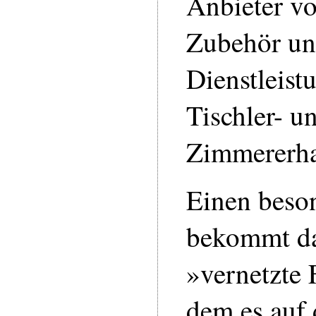
Anbieter vo
Zubehör u
Dienstleist
Tischler- u
Zimmererh
Einen beso
bekommt d
»vernetzte 
dem es auf