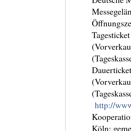
Messegelä
Öffnungszei
Tagesticke
(Vorverkau
(Tageskass
Dauerticke
(Vorverkau
(Tageskass
http://www
Kooperatio
Köln: gem