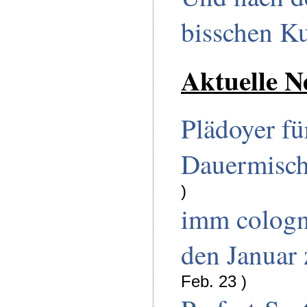
bisschen K
Aktuelle N
Plädoyer fü
Dauermisc
)
imm cologn
den Januar
Feb. 23 )