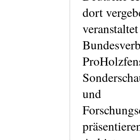
dort verge
veranstaltet
Bundesver
ProHolzfens
Sonderscha
und
Forschungs
präsentiere