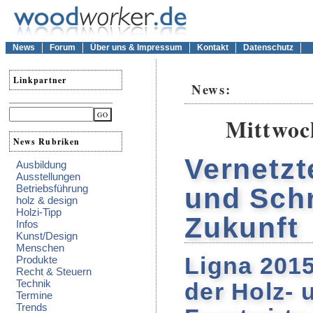
News
Forum
Über uns & Impressum
Kontakt
Datenschutz
Linkpartner
News:
Mittwoch
News Rubriken
Vernetzt
Ausbildung
Ausstellungen
Betriebsführung
und Schr
holz & design
Holzi-Tipp
Zukunft
Infos
Kunst/Design
Menschen
Ligna 2015
Produkte
Recht & Steuern
Technik
der Holz- 
Termine
Trends