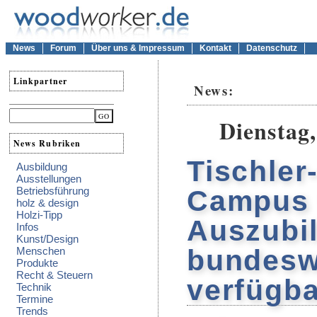
News
Forum
Über uns & Impressum
Kontakt
Datenschutz
Linkpartner
News:
Dienstag,
News Rubriken
Tischler
Ausbildung
Ausstellungen
Betriebsführung
Campus 
holz & design
Holzi-Tipp
Auszubil
Infos
Kunst/Design
bundesw
Menschen
Produkte
Recht & Steuern
verfügba
Technik
Termine
Trends