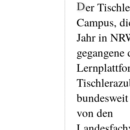
D
er Tischl
Campus, di
Jahr in NR
gegangene d
Lernplattfo
Tischlerazub
bundesweit 
von den
Landesfach