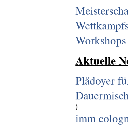
Meisterscha
Wettkampf
Workshops
Aktuelle N
Plädoyer fü
Dauermisc
)
imm cologn