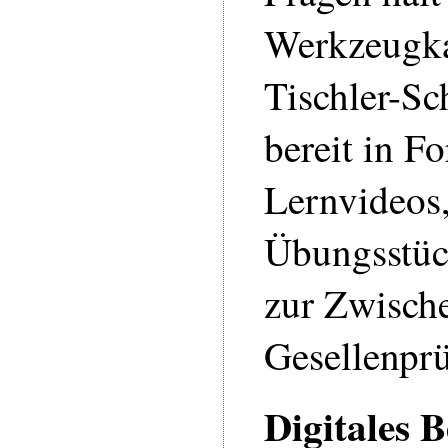
Werkzeugka
Tischler-S
bereit in F
Lernvideos,
Übungsstüc
zur Zwisch
Gesellenpr
Digitales B