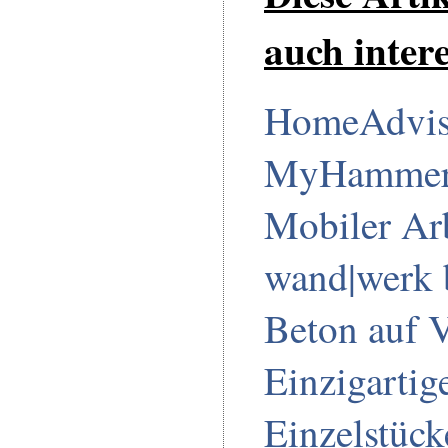
auch intere
HomeAdvis
MyHamme
Mobiler Arb
wand|werk 
Beton auf V
Einzigartig
Einzelstück