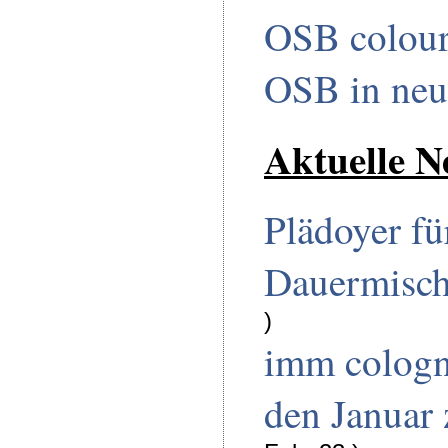
OSB colour
OSB in neu
Aktuelle N
Plädoyer fü
Dauermisc
)
imm cologn
den Januar