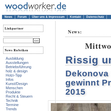
News
Forum
Über uns & Impressum
Kontakt
Datenschutz
Linkpartner
News:
Mittwo
News Rubriken
Rissig u
Ausbildung
Ausstellungen
Betriebsführung
Dekonova 
holz & design
Holzi-Tipp
Infos
gewinnt P
Kunst/Design
Menschen
2015
Produkte
Recht & Steuern
Technik
Termine
Trends