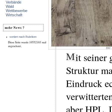
Verbände
Wald
Wettbewerbe
Wirtschaft
mehr News ?
sortiert nach Rubriken
Diese Seite wurde 10552183 mal
angeschaut.
Bild:
M
it seiner
Struktur ma
Eindruck ec
verwitterte
aber HPL. 