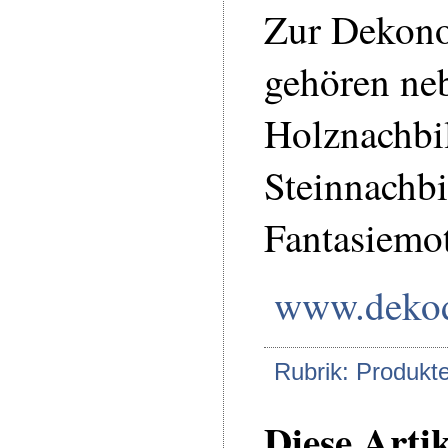
Zur Dekono
gehören ne
Holznachbi
Steinnachb
Fantasiemot
www.dekod
Rubrik: Produkt
Diese Arti