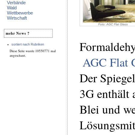
Verbände
Wald
Wettbewerbe
Wirtschaft
Foto: AGC Flat Glass
mehr News ?
Formaldehy
sortiert nach Rubriken
Diese Seite wurde 10550771 mal
angeschaut.
AGC Flat 
Der Spiege
3G enthält
Blei und w
Lösungsmitt