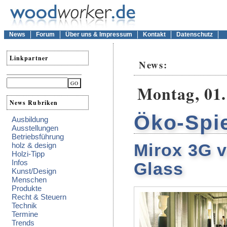
News
Forum
Über uns & Impressum
Kontakt
Datenschutz
Linkpartner
News:
Montag, 01
News Rubriken
Öko-Spi
Ausbildung
Ausstellungen
Betriebsführung
Mirox 3G 
holz & design
Holzi-Tipp
Infos
Glass
Kunst/Design
Menschen
Produkte
Recht & Steuern
Technik
Termine
Trends