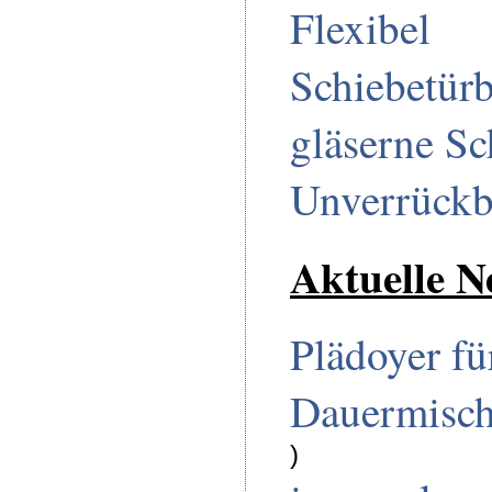
Flexibel
Schiebetürb
gläserne S
Unverrückb
Aktuelle N
Plädoyer fü
Dauermisc
)