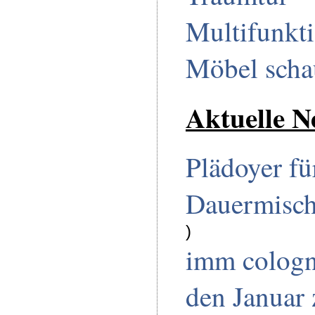
Multifunkt
Möbel scha
Aktuelle N
Plädoyer fü
Dauermisc
)
imm cologn
den Januar