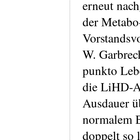
erneut nach
der Metabo
Vorstandsvo
W. Garbrec
punkto Leb
die LiHD-A
Ausdauer ü
normalem Be
doppelt so 