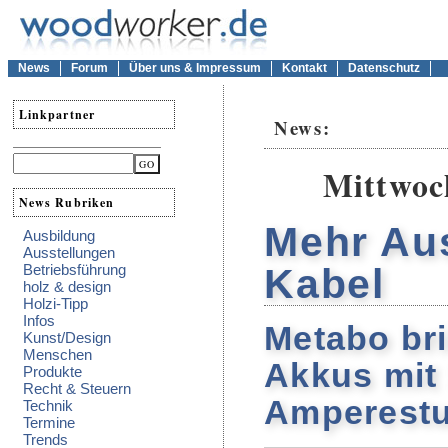
News
Forum
Über uns & Impressum
Kontakt
Datenschutz
Linkpartner
News:
Mittwoch
News Rubriken
Mehr Au
Ausbildung
Ausstellungen
Betriebsführung
Kabel
holz & design
Holzi-Tipp
Infos
Metabo br
Kunst/Design
Menschen
Akkus mit 
Produkte
Recht & Steuern
Amperest
Technik
Termine
Trends