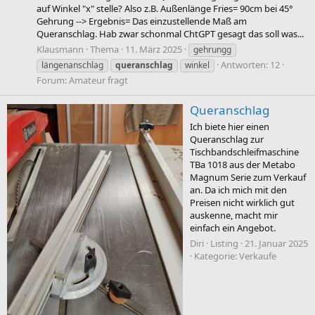
auf Winkel "x" stelle? Also z.B. Außenlänge Fries= 90cm bei 45°
Gehrung --> Ergebnis= Das einzustellende Maß am
Queranschlag. Hab zwar schonmal ChtGPT gesagt das soll was...
Klausmann
Thema
11. März 2025
gehrungg
Antworten: 12
längenanschlag
queranschlag
winkel
Forum:
Amateur fragt
Queranschlag
Ich biete hier einen
Queranschlag zur
Tischbandschleifmaschine
TBa 1018 aus der Metabo
Magnum Serie zum Verkauf
an. Da ich mich mit den
Preisen nicht wirklich gut
auskenne, macht mir
einfach ein Angebot.
Diri
Listing
21. Januar 2025
Kategorie:
Verkaufe