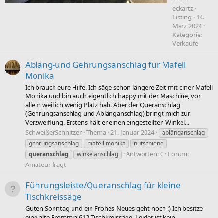
eckartz
Listing
14.
März 2024
Kategorie:
Verkaufe
Abläng-und Gehrungsanschlag für Mafell
Monika
Ich brauch eure Hilfe. Ich säge schon längere Zeit mit einer Mafell
Monika und bin auch eigentlich happy mit der Maschine, vor
allem weil ich wenig Platz hab. Aber der Queranschlag
(Gehrungsanschlag und Ablänganschlag) bringt mich zur
Verzweiflung. Erstens hält er einen eingestellten Winkel...
SchweißerSchnitzer
Thema
21. Januar 2024
ablänganschlag
gehrungsanschlag
mafell monika
nutschiene
Antworten: 0
Forum:
queranschlag
winkelanschlag
Amateur fragt
Führungsleiste/Queranschlag für kleine
Tischkreissäge
Guten Sonntag und ein Frohes-Neues geht noch :) Ich besitze
eine alte Frommia 612 Tischkreissäge. Leider ist kein