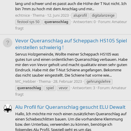
lang und schwer und es passt auch die Höhe der T Nut nicht. Ich
bin 7mm zu hoch mit dem Anschlag und mir...
echtnice
Thema
12. Juni 2023
aluprofil
digitalanzeige
Antworten: 0
Forum:
Amateur
festool sys 50
queranschlag
fragt
Vevor Queranschlag auf Scheppach HS105 Spiel
einstellen schwierig !
Servus Holzgemeinde, Wollte meiner Scheppach HS105 was
gutes tun und einen ordentlichen Queranschlag verbauen. Habe
mir den von Vevor geholt und macht qualitativ einen sehr guten
Eindruck. Habe mit der T-Nut Schiene angefangen. Bekomme
das nicht sauber eingestellt. Die Schiene hat vorne wie...
MC_Hebber
Thema
28. Februar 2023
gehrungslehre
Antworten: 3
Forum:
Amateur
queranschlag
spiel
vevor
fragt
Alu Profil für Queranschlag gesucht ELU Dewalt
Hallo, Ich möchte mir noch einen zusätzlichen Queranschlag auf
einen Schiebeschlitten bauen. Um die vorhandene Klemmung
bzw. den Unterbau, verwenden zu können, benötige ich
folgendes Alu Profil. Speziell geht es um das