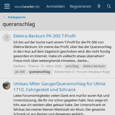
Anmelden
Registrieren
Schlagworte
queranschlag
Elektra Beckum PK-300 T-Profil
Ich bin auf der Suche nach einem T-Profil für die PK-300 von
Elektra Beckum. Ich meine das Profil, über das der Queranschlag
in die t-Nut auf dem Sägetisch geschoben wird. Bin nicht fündig
geworden im Internet. Habe ich vielleicht etwas übersehen?
Freue mich über weiterghende Hinweise,. danke...
kledano
Thema
31. März 2026
anschlag
elektra beckum
Antworten: 0
Forum:
Amateur fragt
pk-300
queranschlag
Umbau Miter Gauge/Queranschlag für Ulmia
1710, Fahrgestell und Schrank
Liebe Forumsmitglieder, vielen Dank erst mal für euren Rat und
Unterstützung, die Ihr mir schon gegeben habt. Nun zeige ich
hihr, was ich seitdem alles gebaut habe. Der Unterschrank ist
fahrbar, bei meiner kleinen Werkstatt ein Muss. Der gesamte
Schrank ist aus Resten und deswegen wirklich...