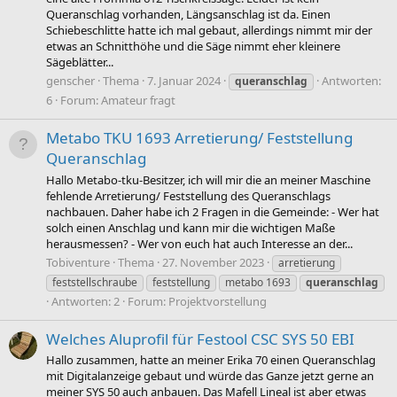
Queranschlag vorhanden, Längsanschlag ist da. Einen
Schiebeschlitte hatte ich mal gebaut, allerdings nimmt mir der
etwas an Schnitthöhe und die Säge nimmt eher kleinere
Sägeblätter...
genscher
Thema
7. Januar 2024
Antworten:
queranschlag
6
Forum:
Amateur fragt
Metabo TKU 1693 Arretierung/ Feststellung
Queranschlag
Hallo Metabo-tku-Besitzer, ich will mir die an meiner Maschine
fehlende Arretierung/ Feststellung des Queranschlags
nachbauen. Daher habe ich 2 Fragen in die Gemeinde: - Wer hat
solch einen Anschlag und kann mir die wichtigen Maße
herausmessen? - Wer von euch hat auch Interesse an der...
Tobiventure
Thema
27. November 2023
arretierung
feststellschraube
feststellung
metabo 1693
queranschlag
Antworten: 2
Forum:
Projektvorstellung
Welches Aluprofil für Festool CSC SYS 50 EBI
Hallo zusammen, hatte an meiner Erika 70 einen Queranschlag
mit Digitalanzeige gebaut und würde das Ganze jetzt gerne an
meiner SYS 50 auch anbauen. Das Mafell Lineal ist aber etwas