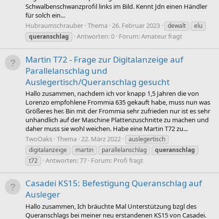
Schwalbenschwanzprofil links im Bild. Kennt Jdn einen Händler
für solch ein...
Hubraumschrauber
Thema
26. Februar 2023
dewalt
elu
Antworten: 0
Forum:
Amateur fragt
queranschlag
Martin T72 - Frage zur Digitalanzeige auf
Parallelanschlag und
Auslegertisch/Queranschlag gesucht
Hallo zusammen, nachdem ich vor knapp 1,5 Jahren die von
Lorenzo empfohlene Frommia 635 gekauft habe, muss nun was
Größeres her. Bin mit der Frommia sehr zufrieden nur ist es sehr
unhandlich auf der Maschine Plattenzuschnitte zu machen und
daher muss sie wohl weichen. Habe eine Martin T72 zu...
TwoOaks
Thema
22. März 2022
auslegertisch
digitalanzeige
martin
parallelanschlag
queranschlag
Antworten: 77
Forum:
Profi fragt
t72
Casadei KS15: Befestigung Queranschlag auf
Ausleger
Hallo zusammen, Ich bräuchte Mal Unterstützung bzgl des
Queranschlags bei meiner neu erstandenen KS15 von Casadei.