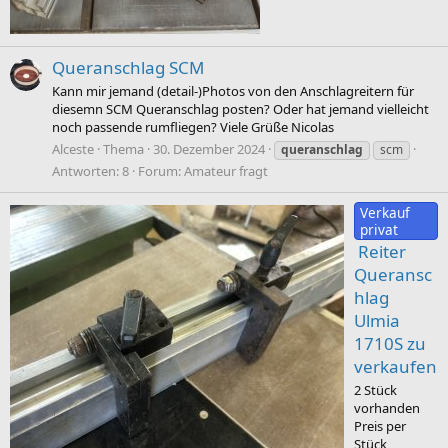
Queranschlag SCM
Kann mir jemand (detail-)Photos von den Anschlagreitern für
diesemn SCM Queranschlag posten? Oder hat jemand vielleicht
noch passende rumfliegen? Viele Grüße Nicolas
Alceste
Thema
30. Dezember 2024
queranschlag
scm
Antworten: 8
Forum:
Amateur fragt
Verkauf
privat
Reiter
Queransc
hlag
Ulmia
1710S zu
verkaufen
2 Stück
vorhanden
Preis per
Stück