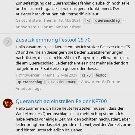
Zur Befestigung des Queranschlags fehlen glaube ich noch Teile
und mir ist nicht ganz klar, wie das genau funktioniert. Der
Ausleger hat Schrauben mit Sterngriff, die laut...
Gelöscht stwe
Thema
18. Mai 2021
fks
queranschlag
Antworten: 3
Forum:
Amateur fragt
Zusatzklemmung Festool CS 70
Hallo zusammen, seit Neuestem bin ich stolzer Besitzer eines CS
70 und würde an dieser gern die beiden Zusatzklemmungen
nachrüsten, die u.a. im Holz&Leim-Blog vorgestellt werden, isb.
die am Queranschlag. Leider scheint es nicht mehr alle der dort
aufgeführten Ersatzteile zu geben oder diese...
H@ndwerker
Thema
2. Mai 2021
cs 70
festool
Antworten: 8
Forum:
queranschlag
zusatzklemmung
Amateur fragt
Queranschlag einstellen Felder KF700
Hallo zuammen, ich habe heute feststellen müssen, dass der
Winkel meines Queranschlags nicht mehr richtig stimmt. Ich
habe bereits vor einiger Zeit mal den Schlitten nachjustiert, aber
leider bringt mir das jetzt gerade nicht viel, weil der Winkel vorne
und hinten unterschiedlich ist. Daher...