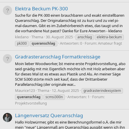
Elektra Beckum PK-300
Suche für die PK-300 einen brauchbaren und exakt einstellbaren
Queranschlag. Der Originalanschlag ist zu kurz und zu viel pi-
mal-daumen. Gibt es im Zubehörbereich etws, das taugt und in
die vorhandene Nut passt? Danke für Eure Anworten - kledano
kledano
Thema
30. August 2025
anschlag
elektra-beckum
Antworten: 0
Forum:
Amateur fragt
pk300
queranschlag
Gradrasteranschlag Formatkreissäge
Moin lieber Woodworker, Ist meine erste Projektvorstellung, also
seid gnädig mit mir. Eigentlich möchte ich mit Holz arbeiten aber
für dieses Mal ist es etwas aus Plastik und Alu. An meiner Säge
SCM Si300 störte mich seit kauf, dass der Drittanbieter
Parallelanschlag (der originale war...
Maurice123
Thema
12. August 2025
gradrasterindexsystem
Antworten: 1
Forum:
queranschlag
scmsi300n
Projektvorstellung
Längenversatz Queranschlag
Hallo Holzwürmer, gibt es eine Berechnungsformel o.Ä. die mir
mein "neue" Längenmaß am Queranschlag ausgibt wenn ich ihn