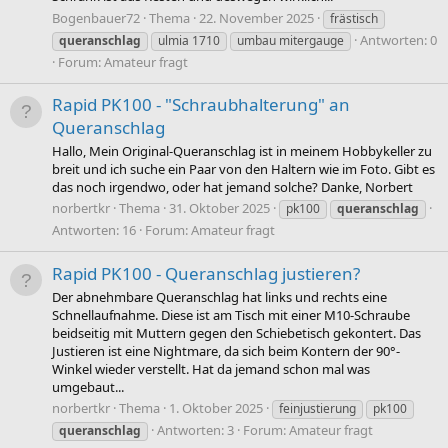
Bogenbauer72
Thema
22. November 2025
frästisch
Antworten: 0
queranschlag
ulmia 1710
umbau mitergauge
Forum:
Amateur fragt
Rapid PK100 - "Schraubhalterung" an
Queranschlag
Hallo, Mein Original-Queranschlag ist in meinem Hobbykeller zu
breit und ich suche ein Paar von den Haltern wie im Foto. Gibt es
das noch irgendwo, oder hat jemand solche? Danke, Norbert
norbertkr
Thema
31. Oktober 2025
pk100
queranschlag
Antworten: 16
Forum:
Amateur fragt
Rapid PK100 - Queranschlag justieren?
Der abnehmbare Queranschlag hat links und rechts eine
Schnellaufnahme. Diese ist am Tisch mit einer M10-Schraube
beidseitig mit Muttern gegen den Schiebetisch gekontert. Das
Justieren ist eine Nightmare, da sich beim Kontern der 90°-
Winkel wieder verstellt. Hat da jemand schon mal was
umgebaut...
norbertkr
Thema
1. Oktober 2025
feinjustierung
pk100
Antworten: 3
Forum:
Amateur fragt
queranschlag