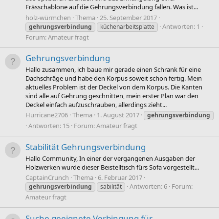
Frässchablone auf die Gehrungsverbindung fallen. Was ist...
holz-würmchen
Thema
25. September 2017
Antworten: 1
gehrungsverbindung
küchenarbeitsplatte
Forum:
Amateur fragt
Gehrungsverbindung
Hallo zusammen, ich baue mir gerade einen Schrank für eine
Dachschräge und habe den Korpus soweit schon fertig. Mein
aktuelles Problem ist der Deckel von dem Korpus. Die Kanten
sind alle auf Gehrung geschnitten, mein erster Plan war den
Deckel einfach aufzuschrauben, allerdings zieht...
Hurricane2706
Thema
1. August 2017
gehrungsverbindung
Antworten: 15
Forum:
Amateur fragt
Stabilität Gehrungsverbindung
Hallo Community, In einer der vergangenen Ausgaben der
Holzwerken wurde dieser Beistelltisch fürs Sofa vorgestellt...
CaptainCrunch
Thema
6. Februar 2017
Antworten: 6
Forum:
gehrungsverbindung
sabilität
Amateur fragt
Suche geeignete Verbingung für