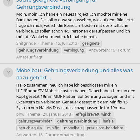
Gehrungsverbindung
Moin, moin. Ich habe ein neues Projekt. Ich möchte mir eine
Bank bauen. Sie soll in etwa so aussehen, wie auf dem Bild: Jetzt
frage ich mich, wie ich die Beine am besten mit der Sitzfläche
verbinde. Es sollen schon 4-5 Personen darauf passen und ich
möchte Winkel vermeiden. Ich habe bereits...
Shitgrinder
Thema
15. Juli 2013
geeignete
Antworten: 16
Forum:
gehrungsverbindung
verbingung
Amateur fragt
Möbelbau: Gehrungsverbindung und alles was
dazu gehört...
Hallo zusammen, neulich habe ich beschlossen mir ein
HiFi/Phono/TV Möbel selbst zu bauen. Dabei habe ich mir in den
Kopf gesetzt 19mm MDF Platten auf Gehrung zu sägen und mit
Excentern zu verbinden. Genauer gesagt mit dem Minifix 15
System von Häfele. Das ist das einzig passende für 19mm...
phw
Thema
21. Januar 2013
effegi brevetti winch
gehrungsverbinder
gehrungsverbindung
häfele
hettich aquila
minifix
möbelbau
präzisions-bohrlehre
Antworten: 16
Forum:
Amateur fragt