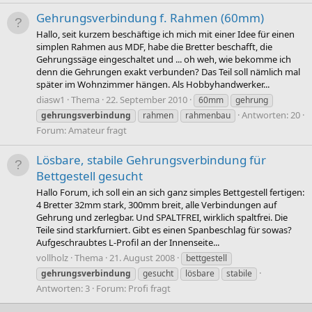
Gehrungsverbindung f. Rahmen (60mm)
Hallo, seit kurzem beschäftige ich mich mit einer Idee für einen
simplen Rahmen aus MDF, habe die Bretter beschafft, die
Gehrungssäge eingeschaltet und ... oh weh, wie bekomme ich
denn die Gehrungen exakt verbunden? Das Teil soll nämlich mal
später im Wohnzimmer hängen. Als Hobbyhandwerker...
diasw1
Thema
22. September 2010
60mm
gehrung
Antworten: 20
gehrungsverbindung
rahmen
rahmenbau
Forum:
Amateur fragt
Lösbare, stabile Gehrungsverbindung für
Bettgestell gesucht
Hallo Forum, ich soll ein an sich ganz simples Bettgestell fertigen:
4 Bretter 32mm stark, 300mm breit, alle Verbindungen auf
Gehrung und zerlegbar. Und SPALTFREI, wirklich spaltfrei. Die
Teile sind starkfurniert. Gibt es einen Spanbeschlag für sowas?
Aufgeschraubtes L-Profil an der Innenseite...
vollholz
Thema
21. August 2008
bettgestell
gehrungsverbindung
gesucht
lösbare
stabile
Antworten: 3
Forum:
Profi fragt