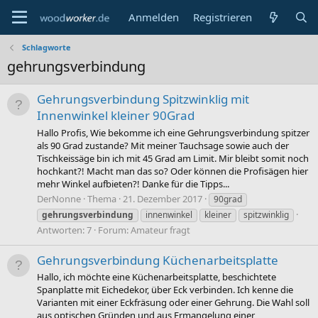
Anmelden
Registrieren
Schlagworte
gehrungsverbindung
Gehrungsverbindung Spitzwinklig mit
Innenwinkel kleiner 90Grad
Hallo Profis, Wie bekomme ich eine Gehrungsverbindung spitzer
als 90 Grad zustande? Mit meiner Tauchsage sowie auch der
Tischkeissäge bin ich mit 45 Grad am Limit. Mir bleibt somit noch
hochkant?! Macht man das so? Oder können die Profisägen hier
mehr Winkel aufbieten?! Danke für die Tipps...
DerNonne
Thema
21. Dezember 2017
90grad
gehrungsverbindung
innenwinkel
kleiner
spitzwinklig
Antworten: 7
Forum:
Amateur fragt
Gehrungsverbindung Küchenarbeitsplatte
Hallo, ich möchte eine Küchenarbeitsplatte, beschichtete
Spanplatte mit Eichedekor, über Eck verbinden. Ich kenne die
Varianten mit einer Eckfräsung oder einer Gehrung. Die Wahl soll
aus optischen Gründen und aus Ermangelung einer