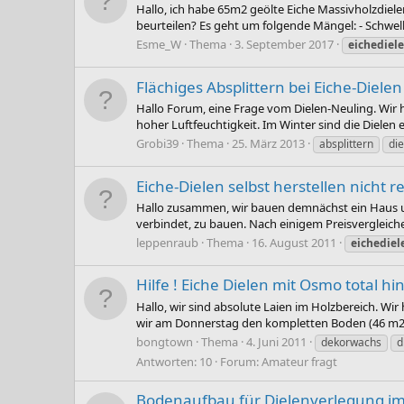
Hallo, ich habe 65m2 geölte Eiche Massivholzdiel
beurteilen? Es geht um folgende Mängel: - Schwel
Esme_W
Thema
3. September 2017
eichediel
Flächiges Absplittern bei Eiche-Dielen
Hallo Forum, eine Frage vom Dielen-Neuling. Wir h
hoher Luftfeuchtigkeit. Im Winter sind die Diele
Grobi39
Thema
25. März 2013
absplittern
di
Eiche-Dielen selbst herstellen nicht r
Hallo zusammen, wir bauen demnächst ein Haus und
verbindet, zu bauen. Nach einigem Preisvergleich
leppenraub
Thema
16. August 2011
eichediel
Hilfe ! Eiche Dielen mit Osmo total hin
Hallo, wir sind absolute Laien im Holzbereich. Wi
wir am Donnerstag den kompletten Boden (46 m2) 
bongtown
Thema
4. Juni 2011
dekorwachs
d
Antworten: 10
Forum:
Amateur fragt
Bodenaufbau für Dielenverlegung im