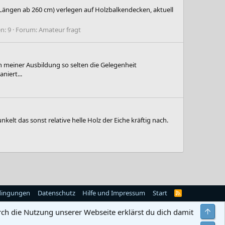
 Längen ab 260 cm) verlegen auf Holzbalkendecken, aktuell
n: 9
Forum:
Amateur fragt
n meiner Ausbildung so selten die Gelegenheit
niert...
lt das sonst relative helle Holz der Eiche kräftig nach.
dingungen
Datenschutz
Hilfe und Impressum
Start
R
S
S
Obe
rch die Nutzung unserer Webseite erklärst du dich damit