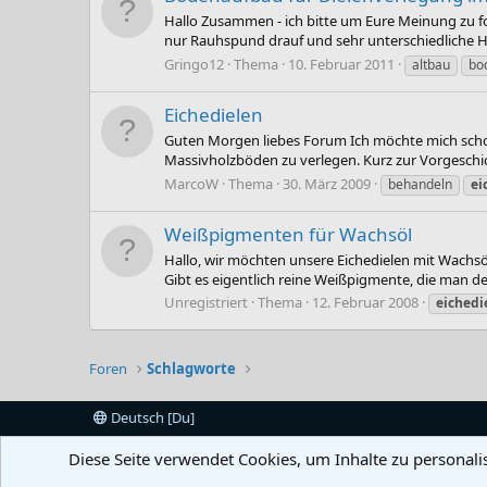
Hallo Zusammen - ich bitte um Eure Meinung zu fo
nur Rauhspund drauf und sehr unterschiedliche Höhe
Gringo12
Thema
10. Februar 2011
altbau
bo
Eichedielen
Guten Morgen liebes Forum Ich möchte mich schon 
Massivholzböden zu verlegen. Kurz zur Vorgeschi
MarcoW
Thema
30. März 2009
behandeln
ei
Weißpigmenten für Wachsöl
Hallo, wir möchten unsere Eichedielen mit Wachsöl
Gibt es eigentlich reine Weißpigmente, die man 
Unregistriert
Thema
12. Februar 2008
eichedi
Foren
Schlagworte
Deutsch [Du]
Diese Seite verwendet Cookies, um Inhalte zu personali