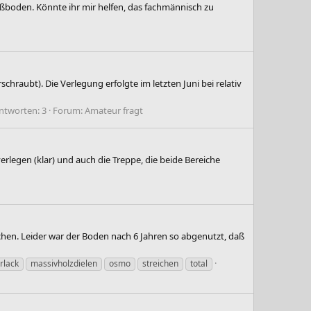
ußboden. Könnte ihr mir helfen, das fachmännisch zu
hraubt). Die Verlegung erfolgte im letzten Juni bei relativ
ntworten: 3
Forum:
Amateur fragt
legen (klar) und auch die Treppe, die beide Bereiche
ichen. Leider war der Boden nach 6 Jahren so abgenutzt, daß
arlack
massivholzdielen
osmo
streichen
total