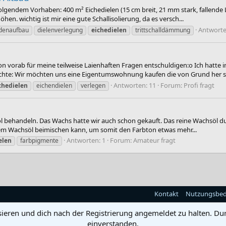
lgendem Vorhaben: 400 m² Eichedielen (15 cm breit, 21 mm stark, fallende
n. wichtig ist mir eine gute Schallisolierung, da es versch...
Antworte
denaufbau
dielenverlegung
eichedielen
trittschalldämmung
vorab für meine teilweise Laienhaften Fragen entschuldigen:o Ich hatte i
chte: Wir möchten uns eine Eigentumswohnung kaufen die von Grund her sa
Antworten: 11
Forum:
Profi fragt
chedielen
eichendielen
verlegen
 behandeln. Das Wachs hatte wir auch schon gekauft. Das reine Wachsöl dunke
dem Wachsöl beimischen kann, um somit den Farbton etwas mehr...
Antworten: 1
Forum:
Amateur fragt
elen
farbpigmente
Kontakt
Nutzungsbe
sieren und dich nach der Registrierung angemeldet zu halten. Du
einverstanden.