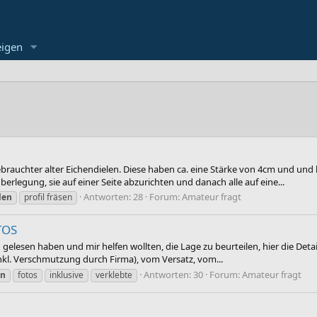
eigen
rauchter alter Eichendielen. Diese haben ca. eine Stärke von 4cm und un
berlegung, sie auf einer Seite abzurichten und danach alle auf eine...
Antworten: 28
Forum:
Amateur fragt
len
profil fräsen
TOS
elesen haben und mir helfen wollten, die Lage zu beurteilen, hier die Details
kl. Verschmutzung durch Firma), vom Versatz, vom...
Antworten: 30
Forum:
Amateur fragt
en
fotos
inklusive
verklebte