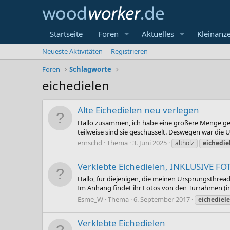
Startseite
Foren
Aktuelles
Kleinanz
Neueste Aktivitäten
Registrieren
Foren
Schlagworte
eichedielen
Alte Eichedielen neu verlegen
Hallo zusammen, ich habe eine größere Menge geb
teilweise sind sie geschüsselt. Deswegen war die Ü
ernschd
Thema
3. Juni 2025
altholz
eichedie
Verklebte Eichedielen, INKLUSIVE FO
Hallo, für diejenigen, die meinen Ursprungsthread g
Im Anhang findet ihr Fotos von den Türrahmen (in
Esme_W
Thema
6. September 2017
eichediel
Verklebte Eichedielen