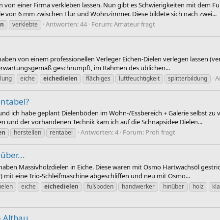
en von einer Firma verkleben lassen. Nun gibt es Schwierigkeiten mit dem F
le von 6 mm zwischen Flur und Wohnzimmer. Diese bildete sich nach zwei...
Antworten: 44
Forum:
Amateur fragt
en
verklebte
aben von einem professionellen Verleger Eichen-Dielen verlegen lassen (versc
n erwartungsgemäß geschrumpft, im Rahmen des üblichen...
A
elung
eiche
eichedielen
flächiges
luftfeuchtigkeit
splitterbildung
entabel?
 ich habe geplant Dielenböden im Wohn-/Essbereich + Galerie selbst zu ver
en und der vorhandenen Technik kam ich auf die Schnapsidee Dielen...
Antworten: 4
Forum:
Profi fragt
en
herstellen
rentabel
über...
r haben Massivholzdielen in Eiche. Diese waren mit Osmo Hartwachsöl gestr
mit eine Trio-Schleifmaschine abgeschliffen und neu mit Osmo...
ielen
eiche
eichedielen
fußboden
handwerker
hinüber
holz
kl
 Altbau