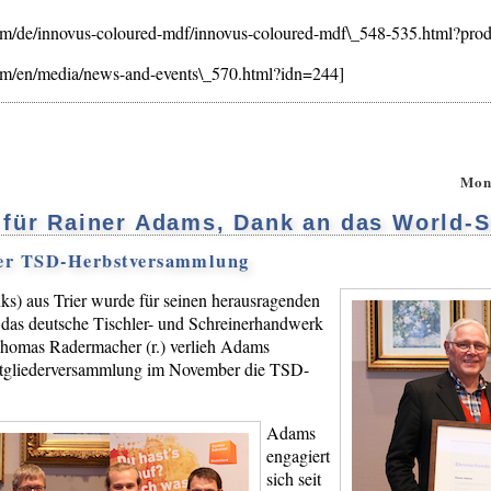
om/de/innovus-coloured-mdf/innovus-coloured-mdf\_548-535.html?pr
om/en/media/news-and-events\_570.html?idn=244]
Mon
für Rainer Adams, Dank an das World-S
der TSD-Herbstversammlung
nks) aus Trier wurde für seinen herausragenden
r das deutsche Tischler- und Schreinerhandwerk
Thomas Radermacher (r.) verlieh Adams
itgliederversammlung im November die TSD-
Adams
engagiert
sich seit