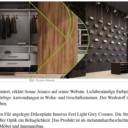
Bild: Sonae Arauco
timiert, erklärt Sonae Arauco auf seiner Website. Lichtbeständige Far
lebige Anwendungen in Wohn- und Geschäftsräumen. Der Werkstoff ist
ben.
tilen Filz angelegte Dekorplatte Innovus Feel Light Grey Cosmos. Die St
ter Optik ein Behaglichkeit. Das Produkt ist als melaminharzbeschichtet
r Möbel und Innenausbau.