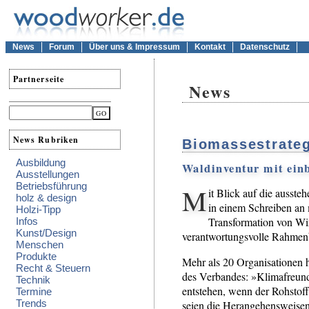
News
Forum
Über uns & Impressum
Kontakt
Datenschutz
Partnerseite
News
News Rubriken
Biomassestrateg
Ausbildung
Waldinventur mit ein
Ausstellungen
Betriebsführung
M
it Blick auf die ausst
holz & design
in einem Schreiben an 
Holzi-Tipp
Transformation von Wir
Infos
Kunst/Design
verantwortungsvolle Rahmenbe
Menschen
Produkte
Mehr als 20 Organisationen h
Recht & Steuern
des Verbandes: »Klimafreund
Technik
entstehen, wenn der Rohstoff
Termine
Trends
seien die Herangehensweisen