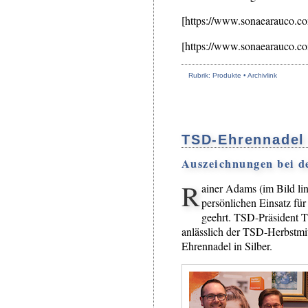
[https://www.sonaearauco.c
[https://www.sonaearauco.c
Rubrik: Produkte •
Archivlink
TSD-Ehrennadel 
Auszeichnungen bei 
R
ainer Adams (im Bild li
persönlichen Einsatz fü
geehrt. TSD-Präsident 
anlässlich der TSD-Herbstm
Ehrennadel in Silber.