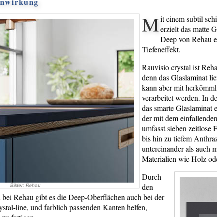
enwirkung
M
it einem subtil s
erzielt das matte 
Deep von Rehau e
Tiefeneffekt.
Rauvisio crystal ist Reh
denn das Glaslaminat lie
kann aber mit herkömml
verarbeitet werden. In 
das smarte Glaslaminat 
der mit dem einfallenden
umfasst sieben zeitlose
bis hin zu tiefem Anthraz
untereinander als auch 
Materialien wie Holz od
Durch
den
Bilder: Rehau
 bei Rehau gibt es die Deep-Oberflächen auch bei der
tal-line, und farblich passenden Kanten helfen,