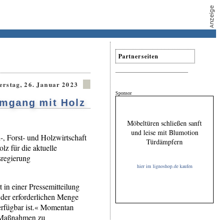
Partnerseiten
erstag, 26. Januar 2023
Sponsor
Umgang mit Holz
Möbeltüren schließen sanft
und leise mit Blumotion
, Forst- und Holzwirtschaft
Türdämpfern
z für die aktuelle
sregierung
hier im lignoshop.de kaufen
 in einer Pressemitteilung
 der erforderlichen Menge
erfügbar ist.« Momentan
n Maßnahmen zu