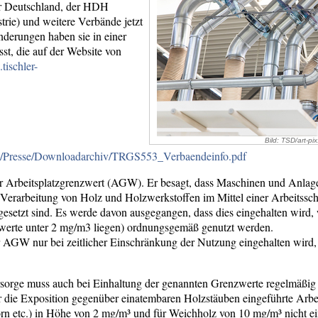
er Deutschland, der HDH
rie) und weitere Verbände jetzt
Änderungen haben sie in einer
t, die auf der Website von
tischler-
Bild: TSD/art-pi
tsd/Presse/Downloadarchiv/TRGS553_Verbaendeinfo.pdf
gter Arbeitsplatzgrenzwert (AGW). Er besagt, dass Maschinen und Anlage
 Verarbeitung von Holz und Holzwerkstoffen im Mittel einer Arbeitssc
esetzt sind. Es werde davon ausgegangen, dass dies eingehalten wird
werte unter 2 mg/m3 liegen) ordnungsgemäß genutzt werden.
 AGW nur bei zeitlicher Einschränkung der Nutzung eingehalten wird,
rsorge muss auch bei Einhaltung der genannten Grenzwerte regelmäßig 
für die Exposition gegenüber einatembaren Holzstäuben eingeführte Arb
rn etc.) in Höhe von 2 mg/m³ und für Weichholz von 10 mg/m³ nicht e