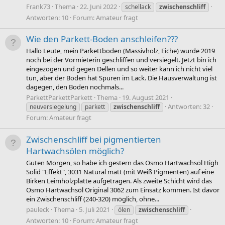
Frank73
Thema
22. Juni 2022
schellack
zwischenschliff
Antworten: 10
Forum:
Amateur fragt
Wie den Parkett-Boden anschleifen???
Hallo Leute, mein Parkettboden (Massivholz, Eiche) wurde 2019
noch bei der Vormieterin geschliffen und versiegelt. Jetzt bin ich
eingezogen und gegen Dellen und so weiter kann ich nicht viel
tun, aber der Boden hat Spuren im Lack. Die Hausverwaltung ist
dagegen, den Boden nochmals...
ParkettParkettParkett
Thema
19. August 2021
Antworten: 32
neuversiegelung
parkett
zwischenschliff
Forum:
Amateur fragt
Zwischenschliff bei pigmentierten
Hartwachsölen möglich?
Guten Morgen, so habe ich gestern das Osmo Hartwachsöl High
Solid "Effekt", 3031 Natural matt (mit Weiß Pigmenten) auf eine
Birken Leimholzplatte aufgetragen. Als zweite Schicht wird das
Osmo Hartwachsöl Original 3062 zum Einsatz kommen. Ist davor
ein Zwischenschliff (240-320) möglich, ohne...
pauleck
Thema
5. Juli 2021
ölen
zwischenschliff
Antworten: 10
Forum:
Amateur fragt