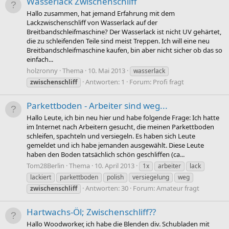
Wasserlack Zwischenschliff
Hallo zusammen, hat jemand Erfahrung mit dem
Lackzwischenschliff von Wasserlack auf der
Breitbandschleifmaschine? Der Wasserlack ist nicht UV gehärtet,
die zu schleifenden Teile sind meist Treppen. Ich will eine neu
Breitbandschleifmaschine kaufen, bin aber nicht sicher ob das so
einfach...
holzronny
Thema
10. Mai 2013
wasserlack
Antworten: 1
Forum:
Profi fragt
zwischenschliff
Parkettboden - Arbeiter sind weg...
Hallo Leute, ich bin neu hier und habe folgende Frage: Ich hatte
im Internet nach Arbeitern gesucht, die meinen Parkettboden
schleifen, spachteln und versiegeln. Es haben sich Leute
gemeldet und ich habe jemanden ausgewählt. Diese Leute
haben den Boden tatsächlich schön geschliffen (ca...
Tom28Berlin
Thema
10. April 2013
1x
arbeiter
lack
lackiert
parkettboden
polish
versiegelung
weg
Antworten: 30
Forum:
Amateur fragt
zwischenschliff
Hartwachs-Öl; Zwischenschliff??
Hallo Woodworker, ich habe die Blenden div. Schubladen mit