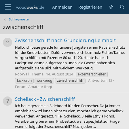
Anmelden
Registrieren
Schlagworte
zwischenschliff
Zwischenschliff nach Grundierung Leimholz
Hallo, ich baue gerade für unsere Jüngsten einen Rausfall-Schutz
für die Kinderbetten. Dafür verwende ich Leimholz Fichte/Tanne.
Vorgeschliffen mit Exzenter 80 und 120. Heute habe ich
Lackgrundierung aufgetragen und viele Fasern haben sich
aufgestellt. siehe Bild. Mit welchem Werkzeug...
RobWall
Thema
14. August 2024
exzenterschleifer
Antworten: 12
lackieren
werkzeug
zwischenschliff
Forum:
Amateur fragt
Schellack - Zwischenschliff
Ich baue gerade ein Sideboard für den Fernseher. Da ja immer
empfohlen wird innen nicht zu ölen, möchte ich gerne Schellack
verwenden. Angesetzt, 1 Teil Schellack, 3 Teile Ethylalkohol.
Verarbeitung bei einem Probestück war super. Jetzt zur Frage,
wann erfolgt der Zwischenschliff? Nach jedem...