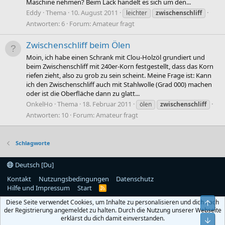
Maschine nehmen? Beim Lack handelt es sich um den...
Eddy
Thema
10. August 2011
leichter
zwischenschliff
Antworten: 6
Forum:
Amateur fragt
Zwischenschliff beim Ölen
Moin, ich habe einen Schrank mit Clou-Holzöl grundiert und
beim Zwischenschliff mit 240er-Korn festgestellt, dass das Korn
riefen zieht, also zu grob zu sein scheint. Meine Frage ist: Kann
ich den Zwischenschliff auch mit Stahlwolle (Grad 000) machen
oder ist die Oberfläche dann zu glatt...
OnkelHo
Thema
18. Februar 2011
ölen
zwischenschliff
Antworten: 10
Forum:
Amateur fragt
Schlagworte
Deutsch [Du]
Kontakt
Nutzungsbedingungen
Datenschutz
Hilfe und Impressum
Start
R
S
Diese Seite verwendet Cookies, um Inhalte zu personalisieren und dich nach
S
Obe
der Registrierung angemeldet zu halten. Durch die Nutzung unserer Webseite
erklärst du dich damit einverstanden.
Unt