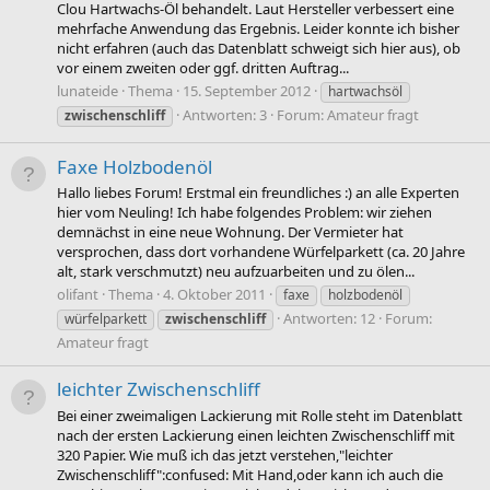
Clou Hartwachs-Öl behandelt. Laut Hersteller verbessert eine
mehrfache Anwendung das Ergebnis. Leider konnte ich bisher
nicht erfahren (auch das Datenblatt schweigt sich hier aus), ob
vor einem zweiten oder ggf. dritten Auftrag...
lunateide
Thema
15. September 2012
hartwachsöl
Antworten: 3
Forum:
Amateur fragt
zwischenschliff
Faxe Holzbodenöl
Hallo liebes Forum! Erstmal ein freundliches :) an alle Experten
hier vom Neuling! Ich habe folgendes Problem: wir ziehen
demnächst in eine neue Wohnung. Der Vermieter hat
versprochen, dass dort vorhandene Würfelparkett (ca. 20 Jahre
alt, stark verschmutzt) neu aufzuarbeiten und zu ölen...
olifant
Thema
4. Oktober 2011
faxe
holzbodenöl
Antworten: 12
Forum:
würfelparkett
zwischenschliff
Amateur fragt
leichter Zwischenschliff
Bei einer zweimaligen Lackierung mit Rolle steht im Datenblatt
nach der ersten Lackierung einen leichten Zwischenschliff mit
320 Papier. Wie muß ich das jetzt verstehen,"leichter
Zwischenschliff":confused: Mit Hand,oder kann ich auch die