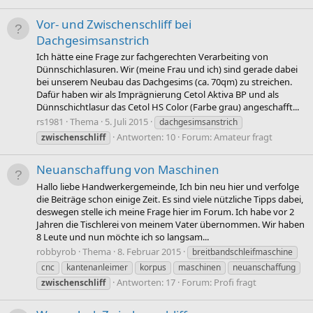
Vor- und Zwischenschliff bei
Dachgesimsanstrich
Ich hätte eine Frage zur fachgerechten Verarbeiting von
Dünnschichlasuren. Wir (meine Frau und ich) sind gerade dabei
bei unserem Neubau das Dachgesims (ca. 70qm) zu streichen.
Dafür haben wir als Imprägnierung Cetol Aktiva BP und als
Dünnschichtlasur das Cetol HS Color (Farbe grau) angeschafft...
rs1981
Thema
5. Juli 2015
dachgesimsanstrich
Antworten: 10
Forum:
Amateur fragt
zwischenschliff
Neuanschaffung von Maschinen
Hallo liebe Handwerkergemeinde, Ich bin neu hier und verfolge
die Beiträge schon einige Zeit. Es sind viele nützliche Tipps dabei,
deswegen stelle ich meine Frage hier im Forum. Ich habe vor 2
Jahren die Tischlerei von meinem Vater übernommen. Wir haben
8 Leute und nun möchte ich so langsam...
robbyrob
Thema
8. Februar 2015
breitbandschleifmaschine
cnc
kantenanleimer
korpus
maschinen
neuanschaffung
Antworten: 17
Forum:
Profi fragt
zwischenschliff