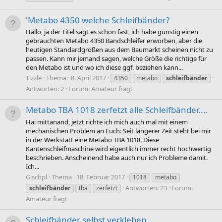
'Metabo 4350 welche Schleifbänder?
Hallo, ja der Titel sagt es schon fast, ich habe günstig einen
gebrauchten Metabo 4350 Bandschleifer erworben, aber die
heutigen Standardgrößen aus dem Baumarkt scheinen nicht zu
passen. Kann mir jemand sagen, welche Größe die richtige für
den Metabo ist und wo ich diese ggf. beziehen kann...
Tizzle
Thema
8. April 2017
4350
metabo
schleifbänder
Antworten: 2
Forum:
Amateur fragt
Metabo TBA 1018 zerfetzt alle Schleifbänder....
Hai mittanand, jetzt richte ich mich auch mal mit einem
mechanischen Problem an Euch: Seit längerer Zeit steht bei mir
in der Werkstatt eine Metabo TBA 1018. Diese
Kantenschleifmaschine wird eigentlich immer recht hochwertig
beschrieben. Anscheinend habe auch nur ich Probleme damit.
Ich...
Gischpl
Thema
18. Februar 2017
1018
metabo
Antworten: 23
Forum:
schleifbänder
tba
zerfetzt
Amateur fragt
Schleifbänder selbst verkleben