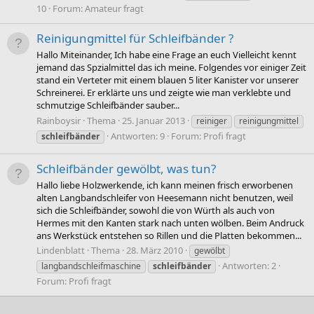
10
Forum:
Amateur fragt
Reinigungmittel für Schleifbänder ?
Hallo Miteinander, Ich habe eine Frage an euch Vielleicht kennt
jemand das Spzialmittel das ich meine. Folgendes vor einiger Zeit
stand ein Verteter mit einem blauen 5 liter Kanister vor unserer
Schreinerei. Er erklärte uns und zeigte wie man verklebte und
schmutzige Schleifbänder sauber...
Rainboysir
Thema
25. Januar 2013
reiniger
reinigungmittel
Antworten: 9
Forum:
Profi fragt
schleifbänder
Schleifbänder gewölbt, was tun?
Hallo liebe Holzwerkende, ich kann meinen frisch erworbenen
alten Langbandschleifer von Heesemann nicht benutzen, weil
sich die Schleifbänder, sowohl die von Würth als auch von
Hermes mit den Kanten stark nach unten wölben. Beim Andruck
ans Werkstück entstehen so Rillen und die Platten bekommen...
Lindenblatt
Thema
28. März 2010
gewölbt
Antworten: 2
langbandschleifmaschine
schleifbänder
Forum:
Profi fragt