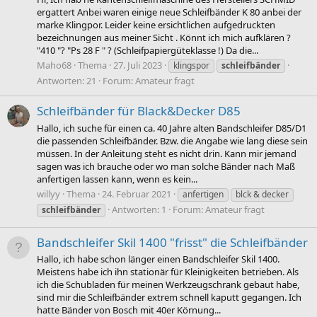
ergattert Anbei waren einige neue Schleifbänder K 80 anbei der
marke Klingpor. Leider keine ersichtlichen aufgedruckten
bezeichnungen aus meiner Sicht . Könnt ich mich aufklären ?
"410 "? "Ps 28 F " ? (Schleifpapiergüteklasse !) Da die...
Maho68
Thema
27. Juli 2023
klingspor
schleifbänder
Antworten: 21
Forum:
Amateur fragt
Schleifbänder für Black&Decker D85
Hallo, ich suche für einen ca. 40 Jahre alten Bandschleifer D85/D1
die passenden Schleifbänder. Bzw. die Angabe wie lang diese sein
müssen. In der Anleitung steht es nicht drin. Kann mir jemand
sagen was ich brauche oder wo man solche Bänder nach Maß
anfertigen lassen kann, wenn es kein...
willyy
Thema
24. Februar 2021
anfertigen
blck & decker
Antworten: 1
Forum:
Amateur fragt
schleifbänder
Bandschleifer Skil 1400 "frisst" die Schleifbänder
Hallo, ich habe schon länger einen Bandschleifer Skil 1400.
Meistens habe ich ihn stationär für Kleinigkeiten betrieben. Als
ich die Schubladen für meinen Werkzeugschrank gebaut habe,
sind mir die Schleifbänder extrem schnell kaputt gegangen. Ich
hatte Bänder von Bosch mit 40er Körnung...