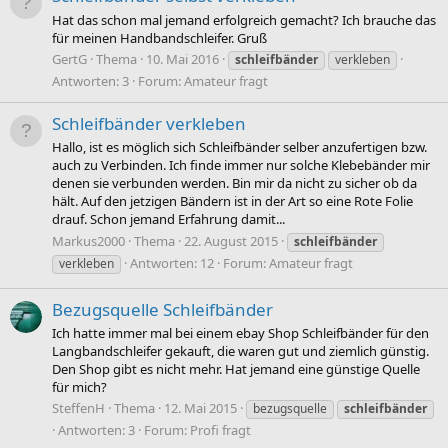
Hat das schon mal jemand erfolgreich gemacht? Ich brauche das
für meinen Handbandschleifer. Gruß
GertG
Thema
10. Mai 2016
schleifbänder
verkleben
Antworten: 3
Forum:
Amateur fragt
Schleifbänder verkleben
Hallo, ist es möglich sich Schleifbänder selber anzufertigen bzw.
auch zu Verbinden. Ich finde immer nur solche Klebebänder mir
denen sie verbunden werden. Bin mir da nicht zu sicher ob da
hält. Auf den jetzigen Bändern ist in der Art so eine Rote Folie
drauf. Schon jemand Erfahrung damit...
Markus2000
Thema
22. August 2015
schleifbänder
Antworten: 12
Forum:
Amateur fragt
verkleben
Bezugsquelle Schleifbänder
Ich hatte immer mal bei einem ebay Shop Schleifbänder für den
Langbandschleifer gekauft, die waren gut und ziemlich günstig.
Den Shop gibt es nicht mehr. Hat jemand eine günstige Quelle
für mich?
SteffenH
Thema
12. Mai 2015
bezugsquelle
schleifbänder
Antworten: 3
Forum:
Profi fragt