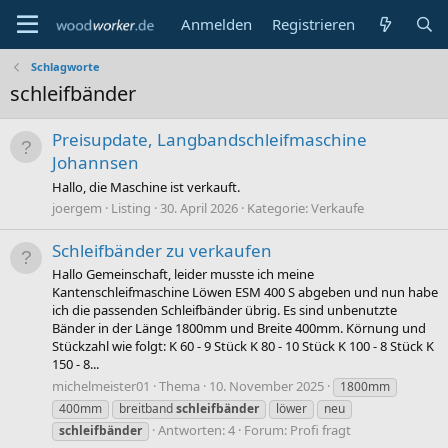
Anmelden
Registrieren
Schlagworte
schleifbänder
Preisupdate, Langbandschleifmaschine
Johannsen
Hallo, die Maschine ist verkauft.
joergem
Listing
30. April 2026
Kategorie:
Verkaufe
Schleifbänder zu verkaufen
Hallo Gemeinschaft, leider musste ich meine
Kantenschleifmaschine Löwen ESM 400 S abgeben und nun habe
ich die passenden Schleifbänder übrig. Es sind unbenutzte
Bänder in der Länge 1800mm und Breite 400mm. Körnung und
Stückzahl wie folgt: K 60 - 9 Stück K 80 - 10 Stück K 100 - 8 Stück K
150 - 8...
michelmeister01
Thema
10. November 2025
1800mm
400mm
breitband
schleifbänder
löwer
neu
Antworten: 4
Forum:
Profi fragt
schleifbänder