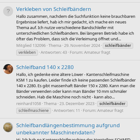
Verkleben von Schleifbändern
Hallo zusammen, nachdem die Suchfunktion keine brauchbaren
Ergebnisse liefert, hab ich mir gedacht, ich mache ein neues
Thema auf. Ich nutze verschiedene Bandschleifer mit
unterschiedlichen Schleifbändern. Bei längeren Betrieb habe ich
öfter das Problem, dass sich die Verleimung öffnet und...
Mitglied 132096
Thema
29. November 2024
schleifbänder
Antworten: 43
Forum:
Amateur fragt
verkleben
Schleifband 140 x 2280
Hallo, ich gedenke eine ältere Löwer - Kantenschleifmaschine
KSM 1 zu kaufen. Leider finde ich keine passenden Schleifbänder
140 x 2280. Es gibt massenhaft Bänder 150 x 2280. Kann man die
Bänder verwenden oder kann man Bänder 10 mm schmäler
schneiden. Hab die Maschine noch nicht - kann also...
reinhard1058
Thema
23. Dezember 2023
schleifbänder
Antworten: 11
Forum:
Amateur fragt
schleifmaschiene
Schleifbandlängenbestimmung aufgrund
unbekannter Maschinendaten?
Hi, Ich hab ne Kantenschleifmaschine des Herstellers SCHMID