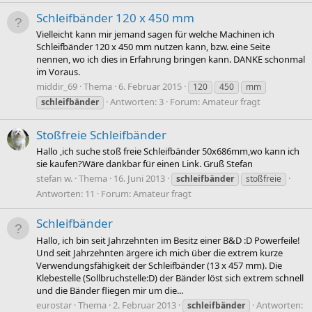
Schleifbänder 120 x 450 mm
Vielleicht kann mir jemand sagen für welche Machinen ich
Schleifbänder 120 x 450 mm nutzen kann, bzw. eine Seite
nennen, wo ich dies in Erfahrung bringen kann. DANKE schonmal
im Voraus.
middir_69
Thema
6. Februar 2015
120
450
mm
Antworten: 3
Forum:
Amateur fragt
schleifbänder
Stoßfreie Schleifbänder
Hallo ,ich suche stoß freie Schleifbänder 50x686mm,wo kann ich
sie kaufen?Wäre dankbar für einen Link. Gruß Stefan
stefan w.
Thema
16. Juni 2013
schleifbänder
stoßfreie
Antworten: 11
Forum:
Amateur fragt
Schleifbänder
Hallo, ich bin seit Jahrzehnten im Besitz einer B&D :D Powerfeile!
Und seit Jahrzehnten ärgere ich mich über die extrem kurze
Verwendungsfähigkeit der Schleifbänder (13 x 457 mm). Die
Klebestelle (Sollbruchstelle:D) der Bänder löst sich extrem schnell
und die Bänder fliegen mir um die...
eurostar
Thema
2. Februar 2013
Antworten:
schleifbänder