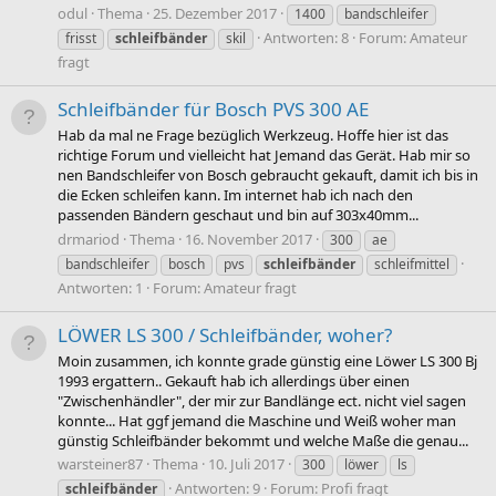
odul
Thema
25. Dezember 2017
1400
bandschleifer
Antworten: 8
Forum:
Amateur
frisst
schleifbänder
skil
fragt
Schleifbänder für Bosch PVS 300 AE
Hab da mal ne Frage bezüglich Werkzeug. Hoffe hier ist das
richtige Forum und vielleicht hat Jemand das Gerät. Hab mir so
nen Bandschleifer von Bosch gebraucht gekauft, damit ich bis in
die Ecken schleifen kann. Im internet hab ich nach den
passenden Bändern geschaut und bin auf 303x40mm...
drmariod
Thema
16. November 2017
300
ae
bandschleifer
bosch
pvs
schleifbänder
schleifmittel
Antworten: 1
Forum:
Amateur fragt
LÖWER LS 300 / Schleifbänder, woher?
Moin zusammen, ich konnte grade günstig eine Löwer LS 300 Bj
1993 ergattern.. Gekauft hab ich allerdings über einen
"Zwischenhändler", der mir zur Bandlänge ect. nicht viel sagen
konnte... Hat ggf jemand die Maschine und Weiß woher man
günstig Schleifbänder bekommt und welche Maße die genau...
warsteiner87
Thema
10. Juli 2017
300
löwer
ls
Antworten: 9
Forum:
Profi fragt
schleifbänder