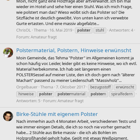
Moin, nicht ganz eine Holzfrage aber artverwandt. Ich bin mal
wieder im Hotel und sehe hier einen Stuhl. Was ich mich Frage,
wie polstert man das? Wieso wölbt sich das Polster so? Die
Sitzfläche ist deutlich gewölbt. Von unten kann ich verwebte
Gurte ertasten. Und eine massiv abgefalzte...
ChrisOL
Thema
16. Mai 2019
Antworten: 4
polster
stuhl
Forum:
Amateur fragt
Polstermaterial, Polstern, Hinweise erwünscht
Moin Gemeinde, das Tehma "Polster" im Allgemeinen kommt ja
schon häufig vor. Leider, leider gibt es keine Hinweise, wo ich evtl.
Material herbekomme. Ich hab seit längerem einen
POLSTERSessel auf meiner Liste, den ich doch gern nach "älterer
Machart" passend zu meiner Leidenschaft "Massivholz"...
Orgelbauer
Thema
7. Oktober 2017
bezugsstoff
erwünscht
hinweise
polster
polster
material
polster
n
spiralfedern
Antworten: 5
Forum:
Amateur fragt
Birke-Stühle mit eigenem Polster
Nach immerhin auch 4 Monaten Arbeit, verschiedenen Tests und
wie immer einigen Details, die ich so noch nie vorher gemacht
habe... 2 Stühle aus Birke massiv - die ich als Bohlen im
Holzgroßhandel geholt habe. Geölt mit etwas Weißpigment.