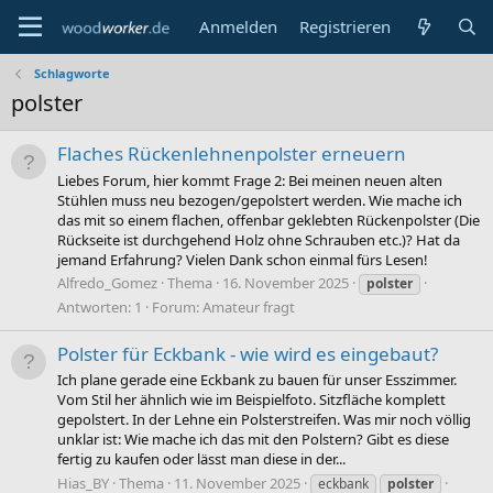
Anmelden
Registrieren
Schlagworte
polster
Flaches Rückenlehnenpolster erneuern
Liebes Forum, hier kommt Frage 2: Bei meinen neuen alten
Stühlen muss neu bezogen/gepolstert werden. Wie mache ich
das mit so einem flachen, offenbar geklebten Rückenpolster (Die
Rückseite ist durchgehend Holz ohne Schrauben etc.)? Hat da
jemand Erfahrung? Vielen Dank schon einmal fürs Lesen!
Alfredo_Gomez
Thema
16. November 2025
polster
Antworten: 1
Forum:
Amateur fragt
Polster für Eckbank - wie wird es eingebaut?
Ich plane gerade eine Eckbank zu bauen für unser Esszimmer.
Vom Stil her ähnlich wie im Beispielfoto. Sitzfläche komplett
gepolstert. In der Lehne ein Polsterstreifen. Was mir noch völlig
unklar ist: Wie mache ich das mit den Polstern? Gibt es diese
fertig zu kaufen oder lässt man diese in der...
Hias_BY
Thema
11. November 2025
eckbank
polster