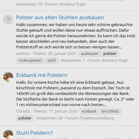
Antworten: 10
Forum:
Amateur fragt
Polster aus alten Stühlen ausbauen
Hallo zusammen, wir haben uns heute sehr schöne gebrauchte
Stühle gekauft und wollen diese nun etwas auffrischen. Dafür
würde ich gerne die Polster herausnehmen. So kann ich das Holz
besser abschleifen und neu behandeln, aber auch der
Polsterstoff an sich würde sich so besser reinigen lassen...
sarthur
Thema
20. Januar 2021
ausbauen
polster
Antworten: 7
Forum:
Amateur fragt
rückenpolster
stuhl
Eckbank mit Polstern
Hallo, für unsere Küche habe ich eine Eckbank gebaut. Aus
Kirschholz mit Polstern, passend zu dem Esstisch. Der Tisch ist
145x95 cm groß dies verdeutlicht die Abmessungen der Bank.
Die Sitzfläche der Bank ist leicht nach hinten geneigt. Ca. 2° oder
1 cm Höhenunterschied von vorne nach hinten...
ChrisOL
Thema
11. Januar 2020
eckbank
kirschholz
Antworten: 29
Forum:
Projektvorstellung
polster
Stuhl Polstern?