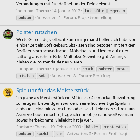
Verbindungen mit Runddübel - in der Tiefe geleimt...
Indirubin
Thema
14. Januar 2017
birkestühle
eigenem
Antworten: 2
Forum:
Projektvorstellung
polster
Polster rutschen
Werte Gemeinde, vielleicht kann mir jemand helfen. Ich habe vor
einiger Zeit ein Sofa gebaut. Sitzkissen sind bezogen mit fertigen
Bezügen vom schwedischen Möbelhaus und liegen auf einer
Lattung aus rohem Birke-Multiplex. Soweit so gut, Anfangs
hielten die Polster da sie neu waren...
Eurippon
Thema
3. Januar 2010
couch
polster
poster
Antworten: 8
Forum:
Profi fragt
rutschen
sofa
Spieluhr für das Meisterstück
Ich plane als Meisterstück ein Möbel zur Schmuckaufbewahrung
zu fertigen. Liebendgern würde ich eine hochwertige Spieluhr
einbauen, eine mit Wunschmelodie. Da ich kein 0815 Schrott aus
Asien verbauen möchte, frage ich nun ob jemand weiß wo man
sowas herbekommt. Vielleicht hat ja wer...
Snickare
Thema
19. Februar 2009
bänder
meisterstück
Antworten: 5
Forum:
Profi fragt
polster
spieluhr
uhr