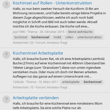
Kochinsel auf Rollen - Unterkonstruktion
Hallo, so nun beim zweiten Versuch die Kurzform :D Bin am
Wohnung renovieren, und habe bereits einige kleine Projekte in
diesem Zuge abgeschlossen, welche ich auch noch bald
möglichst in Schrift und Bild mit euch teilen werde. Aktuell
möchte ich die Küche einbauen. Die Küche soll eine...
jojo1990
Thema
29. Oktober 2015
kleine wohnküche
kochinsel
kücheninsel
mobil
rollen
unterkonstruktion
Antworten: 33
Forum:
Amateur fragt
Kücheninsel Arbeitsplatte
Hallo, ich brauche Euren Rat, ob ich eine Arbeitsplatte Leimholz
Buche (27mm) auf einer Kücheninsel mit 400mm Überstand bei
1Meter Länge (zum "Dransitzen") diese von unten irgendwie
verstärken muss. Oder muss ich doch mit Beinen arbeiten.
Aufliegen tut das ganze auf einem Unterschrank mit...
124tobi
Thema
19. März 2011
arbeitsplatte
kücheninsel
Antworten: 10
Forum:
Amateur fragt
Arbeitsplatte verbinden
Hallo, ich brauche für eine Kücheninsel eine mindestens 90cm
tiefe Arbeitsplatte. Da eine solche Platte nur als