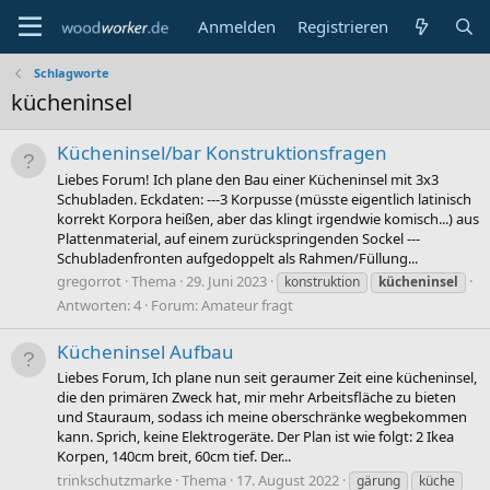
Anmelden
Registrieren
Schlagworte
kücheninsel
Kücheninsel/bar Konstruktionsfragen
Liebes Forum! Ich plane den Bau einer Kücheninsel mit 3x3
Schubladen. Eckdaten: ---3 Korpusse (müsste eigentlich latinisch
korrekt Korpora heißen, aber das klingt irgendwie komisch...) aus
Plattenmaterial, auf einem zurückspringenden Sockel ---
Schubladenfronten aufgedoppelt als Rahmen/Füllung...
gregorrot
Thema
29. Juni 2023
konstruktion
kücheninsel
Antworten: 4
Forum:
Amateur fragt
Kücheninsel Aufbau
Liebes Forum, Ich plane nun seit geraumer Zeit eine kücheninsel,
die den primären Zweck hat, mir mehr Arbeitsfläche zu bieten
und Stauraum, sodass ich meine oberschränke wegbekommen
kann. Sprich, keine Elektrogeräte. Der Plan ist wie folgt: 2 Ikea
Korpen, 140cm breit, 60cm tief. Der...
trinkschutzmarke
Thema
17. August 2022
gärung
küche