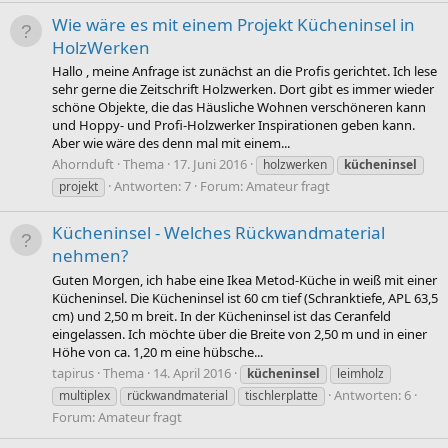
Wie wäre es mit einem Projekt Kücheninsel in
HolzWerken
Hallo , meine Anfrage ist zunächst an die Profis gerichtet. Ich lese
sehr gerne die Zeitschrift Holzwerken. Dort gibt es immer wieder
schöne Objekte, die das Häusliche Wohnen verschöneren kann
und Hoppy- und Profi-Holzwerker Inspirationen geben kann.
Aber wie wäre des denn mal mit einem...
Ahornduft
Thema
17. Juni 2016
holzwerken
kücheninsel
Antworten: 7
Forum:
Amateur fragt
projekt
Kücheninsel - Welches Rückwandmaterial
nehmen?
Guten Morgen, ich habe eine Ikea Metod-Küche in weiß mit einer
Kücheninsel. Die Kücheninsel ist 60 cm tief (Schranktiefe, APL 63,5
cm) und 2,50 m breit. In der Kücheninsel ist das Ceranfeld
eingelassen. Ich möchte über die Breite von 2,50 m und in einer
Höhe von ca. 1,20 m eine hübsche...
tapirus
Thema
14. April 2016
kücheninsel
leimholz
Antworten: 6
multiplex
rückwandmaterial
tischlerplatte
Forum:
Amateur fragt