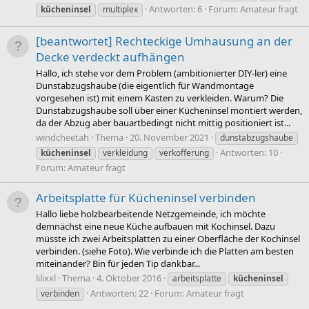
Antworten: 6
Forum:
Amateur fragt
kücheninsel
multiplex
[beantwortet] Rechteckige Umhausung an der
Decke verdeckt aufhängen
Hallo, ich stehe vor dem Problem (ambitionierter DIY-ler) eine
Dunstabzugshaube (die eigentlich für Wandmontage
vorgesehen ist) mit einem Kasten zu verkleiden. Warum? Die
Dunstabzugshaube soll über einer Kücheninsel montiert werden,
da der Abzug aber bauartbedingt nicht mittig positioniert ist...
windcheetah
Thema
20. November 2021
dunstabzugshaube
Antworten: 10
kücheninsel
verkleidung
verkofferung
Forum:
Amateur fragt
Arbeitsplatte für Kücheninsel verbinden
Hallo liebe holzbearbeitende Netzgemeinde, ich möchte
demnächst eine neue Küche aufbauen mit Kochinsel. Dazu
müsste ich zwei Arbeitsplatten zu einer Oberfläche der Kochinsel
verbinden. (siehe Foto). Wie verbinde ich die Platten am besten
miteinander? Bin für jeden Tip dankbar...
lilixxl
Thema
4. Oktober 2016
arbeitsplatte
kücheninsel
Antworten: 22
Forum:
Amateur fragt
verbinden