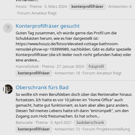
Hosss
Thema
3. März 2024
Antworten: 4
konterprofilfräser
Forum:
Amateur fragt
Konterprofilfräser gesucht
Guten Tag zusammen, ich würde gerne das Profil um die
Schubkästen herum, wie es hier dargestellt ist:
https://www.houzz.de/fotos/elevated-cottage-bathroom-
remodel-phvw-vp~193999989, nachbilden. Gibt es dafür spezielle
Konterprofilfräser (die ich leider noch nicht gefunden habe) oder
eine andere...
HanneSobek
Thema
27. Januar 2024
fräsprofil
Antworten: 18
Forum:
Amateur fragt
konterprofilfräser
Oberschrank fürs Bad
So wollte ich mein Berufsleben doch über das Rentenalter hinaus
fortsetzen. Ich hatte es vor 10 Jahren im "Home Office" auch
gemacht, hatte gut funktioniert, es kam aber alles ganz anders.
Diesen Teil meines Lebens hatte ich dann "entrümpelt", um den
Zugang zum Holz freizumachen. Es hat schon...
Batucada
Thema
3. April 2021
badoberschrank
Antworten: 72
Forum:
Projektvorstellung
konterprofilfräser