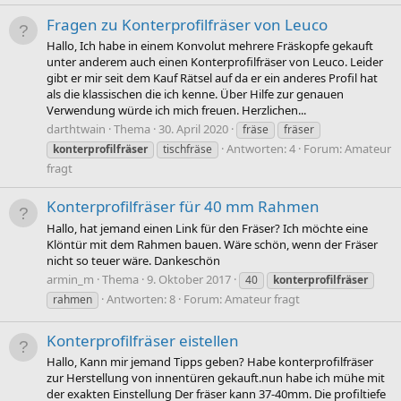
Fragen zu Konterprofilfräser von Leuco
Hallo, Ich habe in einem Konvolut mehrere Fräskopfe gekauft
unter anderem auch einen Konterprofilfräser von Leuco. Leider
gibt er mir seit dem Kauf Rätsel auf da er ein anderes Profil hat
als die klassischen die ich kenne. Über Hilfe zur genauen
Verwendung würde ich mich freuen. Herzlichen...
darthtwain
Thema
30. April 2020
fräse
fräser
Antworten: 4
Forum:
Amateur
konterprofilfräser
tischfräse
fragt
Konterprofilfräser für 40 mm Rahmen
Hallo, hat jemand einen Link für den Fräser? Ich möchte eine
Klöntür mit dem Rahmen bauen. Wäre schön, wenn der Fräser
nicht so teuer wäre. Dankeschön
armin_m
Thema
9. Oktober 2017
40
konterprofilfräser
Antworten: 8
Forum:
Amateur fragt
rahmen
Konterprofilfräser eistellen
Hallo, Kann mir jemand Tipps geben? Habe konterprofilfräser
zur Herstellung von innentüren gekauft.nun habe ich mühe mit
der exakten Einstellung Der fräser kann 37-40mm. Die profiltiefe