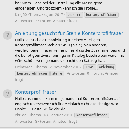
ist 16mm. Habe bei der Einstellung alle Masse genau
eingehalten. Und trotzdem kann ich die Profile...
King50
Thema
4. Juni 2017
eistellen
konterprofilfräser
Antworten: 3
Forum:
Amateur fragt
Anleitung gesucht für Stehle Konterprofilfräser
Hallo, ich suche eine Anleitung für einen 5-teiligen
Konterprofilfräser Stehle 1.145-1 (bis -5). Von anderen,
vergleichbaren Fräser, kenne ich es, dass der Zusammenbau und
die benötigten Zwischenringe im Katalog beschreiben waren. Es
wäre schön, wenn jemand vielleicht den Katalog hat...
HeinzMan
Thema
2. November 2015
1.145
anleitung
Antworten: 0
Forum:
Amateur
konterprofilfräser
stehle
fragt
Konterprofilfräser
Hallo zusammen, kann mir jemand mal Konterprofilfräser auf
englisch übersetzen? Ich finde einfach nicht das richtige Wort.
Danke...... Beste Grüße vkr_de
vkr_de
Thema
18. Februar 2010
konterprofilfräser
Antworten: 8
Forum:
Amateur fragt