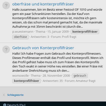
oberfräse und konterprofilfräser
Hallo zusammen, bin im Besitz einer Festool OF 1010 und würde
gern ein paar Schranktüren herstellen. Da der Kauf von
Konterprofilfräsern sehr kostenintensiv ist, möchte ich gern
wissen, ob das schon mal jemand gemacht hat, da die maximale
Aufnahme ja mit 35mm beschränkt ist (durch die...
p.wuestemann
Thema
15. Januar 2009
konterprofilfräser
Antworten: 3
Forum:
Profi fragt
oberfräse
Gebrauch von Konterprofilfräser
Hallo! Ich habe Fragen zum Gebrauch des Konterprofilmessers.
Dieses Profilmesser enthält das Profil und Konterprofil. Wenn ich
das Profil gefräst habe muss ich zum Fräsen des Konterprofils
den Tisch exakt in seiner Höhe neu einstellen. Bei einer Fräse mit
änderbarer Drehrichtung muss ich den...
womowolle
Thema
28. November 2008
gebrauch
Antworten: 35
Forum:
Amateur fragt
konterprofilfräser
Schlagworte
Deutsch [Du]