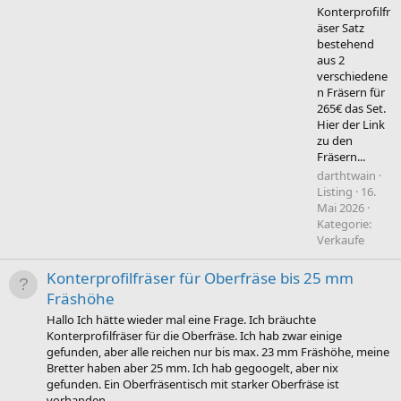
Konterprofilfr
äser Satz
bestehend
aus 2
verschiedene
n Fräsern für
265€ das Set.
Hier der Link
zu den
Fräsern...
darthtwain
Listing
16.
Mai 2026
Kategorie:
Verkaufe
Konterprofilfräser für Oberfräse bis 25 mm
Fräshöhe
Hallo Ich hätte wieder mal eine Frage. Ich bräuchte
Konterprofilfräser für die Oberfräse. Ich hab zwar einige
gefunden, aber alle reichen nur bis max. 23 mm Fräshöhe, meine
Bretter haben aber 25 mm. Ich hab gegoogelt, aber nix
gefunden. Ein Oberfräsentisch mit starker Oberfräse ist
vorhanden...