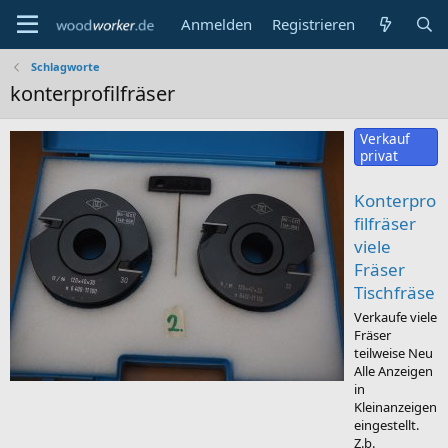
Anmelden
Registrieren
Schlagworte
konterprofilfräser
Verkauf
privat
Konterpro
filfräser
viele
Fräser
Tischfräse
Verkaufe viele
Fräser
teilweise Neu
Alle Anzeigen
in
Kleinanzeigen
eingestellt.
Z.b.