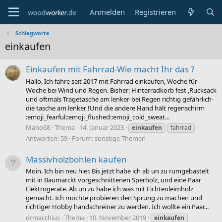
Anmelden
Registrieren
Schlagworte
einkaufen
Einkaufen mit Fahrrad-Wie macht Ihr das ?
Hallo, Ich fahre seit 2017 mit Fahrrad einkaufen, Woche für
Woche bei Wind und Regen. Bisher: Hinterradkorb fest ,Rucksack
und oftmals Tragetasche am lenker-bei Regen richtig gefährlich-
die tasche am lenker !Und die andere Hand hält regenschirm
:emoji_fearful::emoji_flushed::emoji_cold_sweat...
Maho68
Thema
14. Januar 2023
einkaufen
fahrrad
Antworten: 59
Forum:
sonstige Themen
Massivholzbohlen kaufen
Moin. Ich bin neu hier. Bis jetzt habe ich ab un zu rumgebastelt
mit in Baumarckt vorgeschnittenen Sperholz, und eine Paar
Elektrogeräte. Ab un zu habe ich was mit Fichtenleimholz
gemacht. Ich möchte probieren den Sprung zu machen und
richtiger Hobby handschreiner zu werden. Ich wollte ein Paar...
drmacchius
Thema
10. November 2019
einkaufen