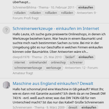
überhaupt...
SchreinerBihlma
Thema
10. Februar 2011
einkaufen
Antworten: 9
rolladen
rolläden
rollladen
rollläden
Forum:
Profi fragt
Schreinerwerkzeuge - einkaufen im Internet
Hallo Leute, ich suche gute preiswerte Onlineshops, in denen ich
Werkzeuge beziehen kann. War heute in einem Baumarkt und
suchte mich nach bestimmten Sachen zu tote. Bei mir in der
Umgebung gibt es nur Geschäfte in welchen Firmen einkaufen
können oder Baumärkte. Über Antworten wäre ich...
deepdi1978
Thema
25. Mai 2010
bedarf
einkaufen
internet
onlinehandel
onlineshop
schreiner
Antworten: 12
Forum:
schreinerwerkzeuge
werkzeuge
Amateur fragt
Maschine aus England einkaufen? Dewalt
Hallo hat schonmal jmd eine Maschine in GB gekauft? Wisst Ihr,
wie es dann mit Garantie aussieht? Ich denk da an ne Dewalt DW
743 N - evtl. weiß auch einer, was das DW 743N-GB für nen
Unterschied macht? Ist das nur das Kabel? Grüße Schreinersein
Schreinersein
Thema
9. März 2009
dewalt
einkaufen