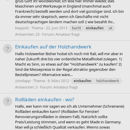
grüß Gott ihr woodworker, ich lese hier immer wieder, daß
Maschinen und Werkzeuge in England (manchmal auch
Frankreich) bestellt werden und dort viel günstiger sind. ich bin
da immer sehr skeptisch, wenn ich Geschäfte mit nicht
deutschsprachigen ländern machen soll :( wie bezahlt ihr...
beppob
Thema
22. Juni 2013
bucht
einkaufen
uk
Antworten: 23
Forum:
Amateur fragt
Einkaufen auf der Holzhandwerk
Hallo Holzwerker Bisher hobel ich noch mit Rali, will mir aber in
naher Zukunft drei bis vier ordentliche Metallhobel zulegen. 1)
Macht es Sinn, so etwas auf der "Holzhandwerk" zu kaufen? 2)
Sind die Messepreise in der Regel attraktiv gegenüber den
Bestellpreisen? Alternative wäre...
zündapp
Thema
8. März 2012
einkaufen
holzhandwerk
Antworten: 3
Forum:
Amateur fragt
Rollläden einkaufen - wo?
Hallo, wer kann mir sagen wo ich als Unternehmer (Schreinerei)
Rollläden einkaufen kann? (Rollläden für Fenster!
Renovierungsrollläden in diesem Fall). Natürlich sollte
Preis/Leistung stimmen, und wenn es geht Made in Germany.
Man will ja schließlich Qualität verkaufen. Wenns sowas