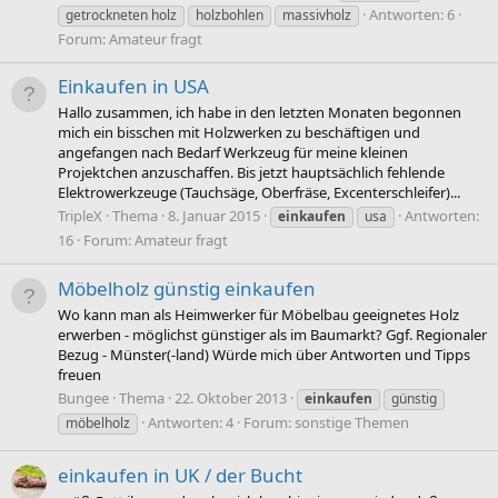
Antworten: 6
getrockneten holz
holzbohlen
massivholz
Forum:
Amateur fragt
Einkaufen in USA
Hallo zusammen, ich habe in den letzten Monaten begonnen
mich ein bisschen mit Holzwerken zu beschäftigen und
angefangen nach Bedarf Werkzeug für meine kleinen
Projektchen anzuschaffen. Bis jetzt hauptsächlich fehlende
Elektrowerkzeuge (Tauchsäge, Oberfräse, Excenterschleifer)...
TripleX
Thema
8. Januar 2015
Antworten:
einkaufen
usa
16
Forum:
Amateur fragt
Möbelholz günstig einkaufen
Wo kann man als Heimwerker für Möbelbau geeignetes Holz
erwerben - möglichst günstiger als im Baumarkt? Ggf. Regionaler
Bezug - Münster(-land) Würde mich über Antworten und Tipps
freuen
Bungee
Thema
22. Oktober 2013
einkaufen
günstig
Antworten: 4
Forum:
sonstige Themen
möbelholz
einkaufen in UK / der Bucht