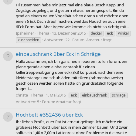
Hi zusammen habe mir jetzt mal eine blaue Bosch Kapp und
Zugsäge zugelegt, und gestern etwas herumgespielt. Bin da
grad an einem neuen Vogelhäuschen drann und möchte oben
einen 6 Eck Dach drauf machen, weil das Häuschen auch eine
6Eck Form hat. Aber irgendwie komme ich nicht so richtig mit...
Ipsheimer
Thema
13. Dezember 2015
deckel
eck
winkel
Antworten: 22
Forum:
Amateur fragt
zuschneiden
einbauschrank über Eck in Schräge
Hallo zusammen, ich bin ganz neu in euerem tollen forum. ein
plane gerade einen einbauschrank für einen
kellertreppenabgang über eck (3x3 korpuse). nachdem eine
kleiderstange und schubläden mit türen (rahmenbauweise)
geschlossen werden sollen hätte ich grundsätzlich folgende
frage: 1...
christa
Thema
1. Mai 2015
eck
einbauschrank
schräge
Antworten: 5
Forum:
Amateur fragt
Hochbett #352436 über Eck
Ihr lieben Profis, euer Rat ist erneut gefragt. Ich möchte ein
größeres Hochbett über Eck in mein Zimmer bauen. Und zwar
sollte ein 1,40 x 2,00m Lattenrost ohne Probleme in die zweite