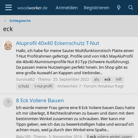
Anmelden
Registrieren
Schlagworte
eck
Aluprofil 40x40 Eckenschutz T-Nut
Hallo, ich habe für meine Sauter Multifunktionstisch Platte einen
T-Nut Profilrahmen gefertigt. Profile sind von H&S MayAluProfil
die 40x40 Aluminiumprofile Nut 8 I-Typ (Schwere Ausführung).
Da passen meine Nutzwingen perfekt hinein. Im Shop gibt es
eine große Auswahl an Kappen und Verbinder...
Survival62
Thema
25. September 2022
alu
eck
mft
Antworten: 7
Forum:
Amateur fragt
schutz
t-nut profil
8 Eck Voliere Bauen
Ich würde meiner Frau gerne eine 8 Eck Voliere bauen.Dazu hatte
ich mir überlegt, 8 Rechteckrahmen zu bauen und dann mit dem
bestimmten Winkel zusammen zu schrauben. Wer kann mir
Tipps geben, wie ich das zu bewerkstelligen habe und worauf ich
achten muss, weil ja durch den Winkel eine Spalte...
Balu100
Thema
5. November 2016
8
eck
voliere.winkel sägen