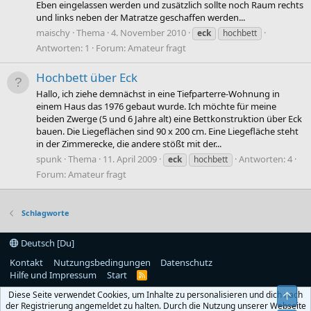
Eben eingelassen werden und zusätzlich sollte noch Raum rechts
und links neben der Matratze geschaffen werden...
maischy
Thema
4. November 2010
eck
hochbett
Antworten: 1
Forum:
Amateur fragt
Hochbett über Eck
Hallo, ich ziehe demnächst in eine Tiefparterre-Wohnung in
einem Haus das 1976 gebaut wurde. Ich möchte für meine
beiden Zwerge (5 und 6 Jahre alt) eine Bettkonstruktion über Eck
bauen. Die Liegeflächen sind 90 x 200 cm. Eine Liegefläche steht
in der Zimmerecke, die andere stößt mit der...
spunk
Thema
11. April 2009
Antworten: 4
eck
hochbett
Forum:
Amateur fragt
Schlagworte
Deutsch [Du]
Kontakt
Nutzungsbedingungen
Datenschutz
Hilfe und Impressum
Start
R
S
Diese Seite verwendet Cookies, um Inhalte zu personalisieren und dich nach
S
Obe
der Registrierung angemeldet zu halten. Durch die Nutzung unserer Webseite