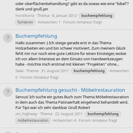
oder oberflächenbehandlung? gibt es da sowas wie eine "bibel"?
dank und gruß jan
horsthorst
Thema
8. Januar 2012
buchempfehlung
Antworten: 1
Forum:
Amateur fragt
furnieren
Buchempfehlung
Hallo zusammen :) Ich steige gerade erst in das Thema
Holzarbeiten ein und bin schwer motiviert. Zum meinem Glück
fehlt mir nur noch eine gute Lektüre für einen Einsteiger, wobei
ich vor allem Interesse an dem Einsatz von Handwerkzeugen
habe - möchte mich erstmal mit kleinen "Projekten" ohne...
Salai
Thema
31. August 2011
Antworten:
buchempfehlung
0
Forum:
Amateur fragt
Buchempfehlung gesucht - Möbelrestauration
Servus! Ich suche ein gutes Buch zum Thema Möbelrestauration
in dem auch das Thema Patinaerhalt eingehend behandelt wird.
Für Tips wär ich sehr dankbar. Gruß Robert
mr_highway
Thema
22. August 2011
buchempfehlung
Antworten: 4
Forum:
Amateur fragt
möbelrestauration