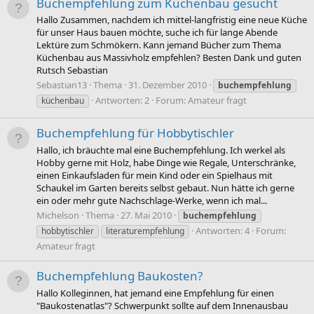
Buchempfehlung zum Küchenbau gesucht
Hallo Zusammen, nachdem ich mittel-langfristig eine neue Küche
für unser Haus bauen möchte, suche ich für lange Abende
Lektüre zum Schmökern. Kann jemand Bücher zum Thema
Küchenbau aus Massivholz empfehlen? Besten Dank und guten
Rutsch Sebastian
Sebastian13
Thema
31. Dezember 2010
buchempfehlung
Antworten: 2
Forum:
Amateur fragt
küchenbau
Buchempfehlung für Hobbytischler
Hallo, ich bräuchte mal eine Buchempfehlung. Ich werkel als
Hobby gerne mit Holz, habe Dinge wie Regale, Unterschränke,
einen Einkaufsladen für mein Kind oder ein Spielhaus mit
Schaukel im Garten bereits selbst gebaut. Nun hätte ich gerne
ein oder mehr gute Nachschlage-Werke, wenn ich mal...
Michelson
Thema
27. Mai 2010
buchempfehlung
Antworten: 4
Forum:
hobbytischler
literaturempfehlung
Amateur fragt
Buchempfehlung Baukosten?
Hallo Kolleginnen, hat jemand eine Empfehlung für einen
"Baukostenatlas"? Schwerpunkt sollte auf dem Innenausbau