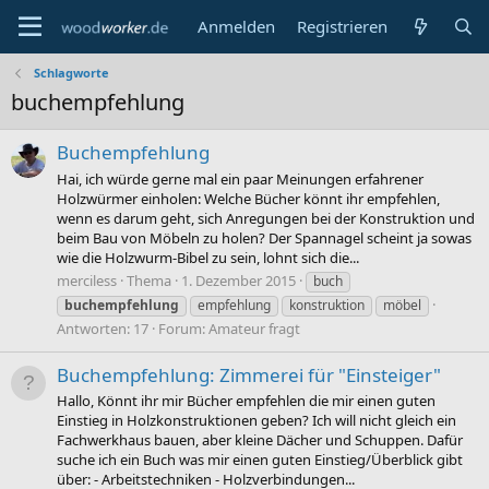
Anmelden
Registrieren
Schlagworte
buchempfehlung
Buchempfehlung
Hai, ich würde gerne mal ein paar Meinungen erfahrener
Holzwürmer einholen: Welche Bücher könnt ihr empfehlen,
wenn es darum geht, sich Anregungen bei der Konstruktion und
beim Bau von Möbeln zu holen? Der Spannagel scheint ja sowas
wie die Holzwurm-Bibel zu sein, lohnt sich die...
merciless
Thema
1. Dezember 2015
buch
buchempfehlung
empfehlung
konstruktion
möbel
Antworten: 17
Forum:
Amateur fragt
Buchempfehlung: Zimmerei für "Einsteiger"
Hallo, Könnt ihr mir Bücher empfehlen die mir einen guten
Einstieg in Holzkonstruktionen geben? Ich will nicht gleich ein
Fachwerkhaus bauen, aber kleine Dächer und Schuppen. Dafür
suche ich ein Buch was mir einen guten Einstieg/Überblick gibt
über: - Arbeitstechniken - Holzverbindungen...