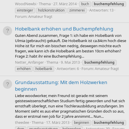
WoodNewbi
Thema
27. März 2014
buch
buchempfehlung
Antworten: 13
einsteiger
holzkonstruktion
zimmerei
Forum:
Amateur fragt
Hobelbank erhöhen und Buchempfehlung
Guten Abend zusammen, Frage 1: ich habe ein Hobelbank von
Ulmia (gebraucht) gekauft. Die Hobelbank ist ca.84cm hoch diese
Höhe ist für mich ein bisschen nedrig, deswegen möchte euch
fragen, wie kann ich die Hobelbank am besten 10cm erhöhen?
Frage 2: habt ihr eine Buchempfehlung...
Netter_Anfänger
Thema
9. Mai 2013
buchempfehlung
Antworten: 6
Forum:
Amateur fragt
erhöhen
hobelbank
Grundausstattung: Mit dem Holzwerken
beginnen
Liebe woodworker, mein Freund ist gerade mit seinem
geisteswissenschaftlichen Studium fertig geworden und hat sich
ernsthaft überlegt, nun eine Tischlerausbildung anzufangen. Im
Moment sieht es aus eher pragmatischen Gründen doch so aus,
dass er erstmal nen Job für 2 Jahre annimmt... Nun...
theedee
Thema
17. März 2013
beginnen
buchempfehlung
Antworten: 39
Forum:
dem
grundausstattung
holzwerken