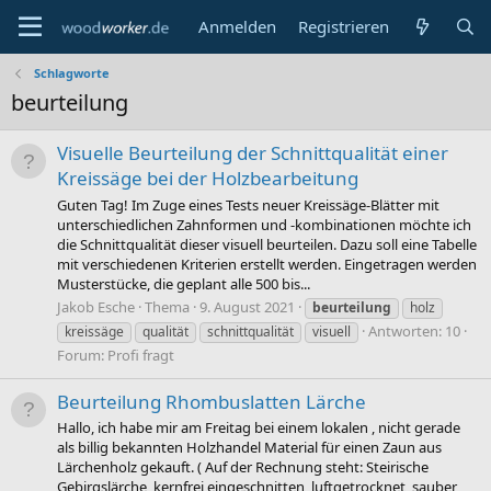
Anmelden
Registrieren
Schlagworte
beurteilung
Visuelle Beurteilung der Schnittqualität einer
Kreissäge bei der Holzbearbeitung
Guten Tag! Im Zuge eines Tests neuer Kreissäge-Blätter mit
unterschiedlichen Zahnformen und -kombinationen möchte ich
die Schnittqualität dieser visuell beurteilen. Dazu soll eine Tabelle
mit verschiedenen Kriterien erstellt werden. Eingetragen werden
Musterstücke, die geplant alle 500 bis...
Jakob Esche
Thema
9. August 2021
beurteilung
holz
Antworten: 10
kreissäge
qualität
schnittqualität
visuell
Forum:
Profi fragt
Beurteilung Rhombuslatten Lärche
Hallo, ich habe mir am Freitag bei einem lokalen , nicht gerade
als billig bekannten Holzhandel Material für einen Zaun aus
Lärchenholz gekauft. ( Auf der Rechnung steht: Steirische
Gebirgslärche, kernfrei eingeschnitten, luftgetrocknet, sauber