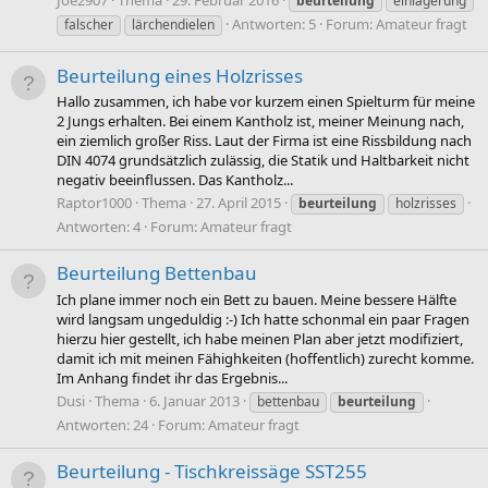
Joe2907
Thema
29. Februar 2016
beurteilung
einlagerung
Antworten: 5
Forum:
Amateur fragt
falscher
lärchendielen
Beurteilung eines Holzrisses
Hallo zusammen, ich habe vor kurzem einen Spielturm für meine
2 Jungs erhalten. Bei einem Kantholz ist, meiner Meinung nach,
ein ziemlich großer Riss. Laut der Firma ist eine Rissbildung nach
DIN 4074 grundsätzlich zulässig, die Statik und Haltbarkeit nicht
negativ beeinflussen. Das Kantholz...
Raptor1000
Thema
27. April 2015
beurteilung
holzrisses
Antworten: 4
Forum:
Amateur fragt
Beurteilung Bettenbau
Ich plane immer noch ein Bett zu bauen. Meine bessere Hälfte
wird langsam ungeduldig :-) Ich hatte schonmal ein paar Fragen
hierzu hier gestellt, ich habe meinen Plan aber jetzt modifiziert,
damit ich mit meinen Fähighkeiten (hoffentlich) zurecht komme.
Im Anhang findet ihr das Ergebnis...
Dusi
Thema
6. Januar 2013
bettenbau
beurteilung
Antworten: 24
Forum:
Amateur fragt
Beurteilung - Tischkreissäge SST255