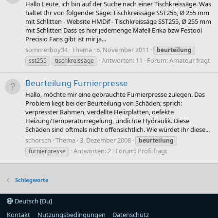
Hallo Leute, ich bin auf der Suche nach einer Tischkreissäge. Was
haltet Ihr von folgender Säge: Tischkreissäge SST255, Ø 255 mm
mit Schlitten - Website HMDif - Tischkreissäge SST255, Ø 255 mm
mit Schlitten Dass es hier jedemenge Mafell Erika bzw Festool
Precisio Fans gibt ist mir ja...
sommerboy34
Thema
6. November 2011
beurteilung
Antworten: 11
Forum:
Amateur fragt
sst255
tischkreissäge
Beurteilung Furnierpresse
Hallo, möchte mir eine gebrauchte Furnierpresse zulegen. Das
Problem liegt bei der Beurteilung von Schäden; sprich:
verpresster Rahmen, verdellte Heiizplatten, defekte
Heizung/Temperaturregelung, undichte Hydraulik. Diese
Schäden sind oftmals nicht offensichtlich. Wie würdet ihr diese...
schorsch
Thema
3. Dezember 2008
beurteilung
Antworten: 2
Forum:
Profi fragt
furnierpresse
Schlagworte
Deutsch [Du]
Kontakt
Nutzungsbedingungen
Datenschutz