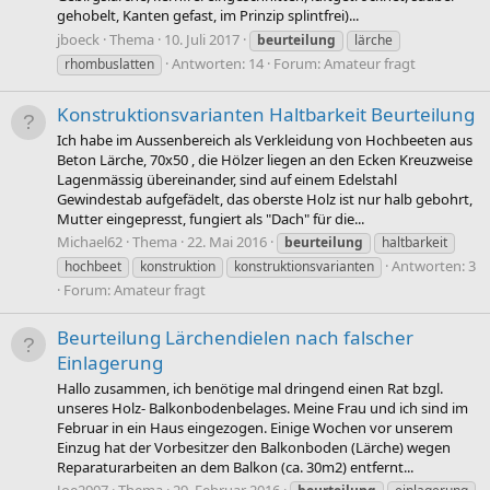
gehobelt, Kanten gefast, im Prinzip splintfrei)...
jboeck
Thema
10. Juli 2017
beurteilung
lärche
Antworten: 14
Forum:
Amateur fragt
rhombuslatten
Konstruktionsvarianten Haltbarkeit Beurteilung
Ich habe im Aussenbereich als Verkleidung von Hochbeeten aus
Beton Lärche, 70x50 , die Hölzer liegen an den Ecken Kreuzweise
Lagenmässig übereinander, sind auf einem Edelstahl
Gewindestab aufgefädelt, das oberste Holz ist nur halb gebohrt,
Mutter eingepresst, fungiert als "Dach" für die...
Michael62
Thema
22. Mai 2016
beurteilung
haltbarkeit
Antworten: 3
hochbeet
konstruktion
konstruktionsvarianten
Forum:
Amateur fragt
Beurteilung Lärchendielen nach falscher
Einlagerung
Hallo zusammen, ich benötige mal dringend einen Rat bzgl.
unseres Holz- Balkonbodenbelages. Meine Frau und ich sind im
Februar in ein Haus eingezogen. Einige Wochen vor unserem
Einzug hat der Vorbesitzer den Balkonboden (Lärche) wegen
Reparaturarbeiten an dem Balkon (ca. 30m2) entfernt...