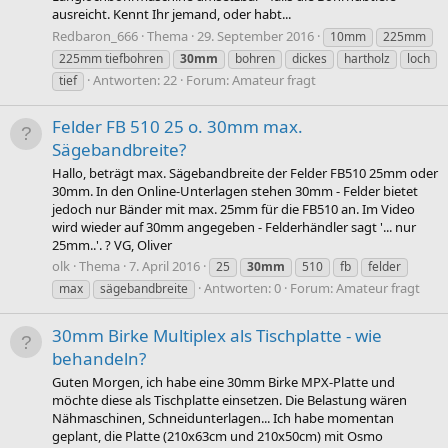
ausreicht. Kennt Ihr jemand, oder habt...
Redbaron_666
Thema
29. September 2016
10mm
225mm
225mm tiefbohren
30mm
bohren
dickes
hartholz
loch
Antworten: 22
Forum:
Amateur fragt
tief
Felder FB 510 25 o. 30mm max.
Sägebandbreite?
Hallo, beträgt max. Sägebandbreite der Felder FB510 25mm oder
30mm. In den Online-Unterlagen stehen 30mm - Felder bietet
jedoch nur Bänder mit max. 25mm für die FB510 an. Im Video
wird wieder auf 30mm angegeben - Felderhändler sagt '... nur
25mm..'. ? VG, Oliver
olk
Thema
7. April 2016
25
30mm
510
fb
felder
Antworten: 0
Forum:
Amateur fragt
max
sägebandbreite
30mm Birke Multiplex als Tischplatte - wie
behandeln?
Guten Morgen, ich habe eine 30mm Birke MPX-Platte und
möchte diese als Tischplatte einsetzen. Die Belastung wären
Nähmaschinen, Schneidunterlagen... Ich habe momentan
geplant, die Platte (210x63cm und 210x50cm) mit Osmo