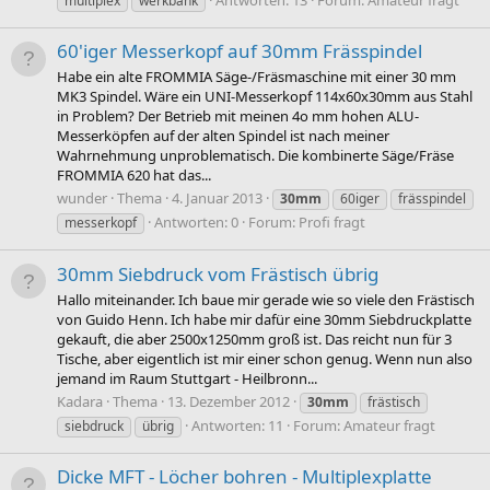
multiplex
werkbank
60'iger Messerkopf auf 30mm Frässpindel
Habe ein alte FROMMIA Säge-/Fräsmaschine mit einer 30 mm
MK3 Spindel. Wäre ein UNI-Messerkopf 114x60x30mm aus Stahl
in Problem? Der Betrieb mit meinen 4o mm hohen ALU-
Messerköpfen auf der alten Spindel ist nach meiner
Wahrnehmung unproblematisch. Die kombinerte Säge/Fräse
FROMMIA 620 hat das...
wunder
Thema
4. Januar 2013
30mm
60iger
frässpindel
Antworten: 0
Forum:
Profi fragt
messerkopf
30mm Siebdruck vom Frästisch übrig
Hallo miteinander. Ich baue mir gerade wie so viele den Frästisch
von Guido Henn. Ich habe mir dafür eine 30mm Siebdruckplatte
gekauft, die aber 2500x1250mm groß ist. Das reicht nun für 3
Tische, aber eigentlich ist mir einer schon genug. Wenn nun also
jemand im Raum Stuttgart - Heilbronn...
Kadara
Thema
13. Dezember 2012
30mm
frästisch
Antworten: 11
Forum:
Amateur fragt
siebdruck
übrig
Dicke MFT - Löcher bohren - Multiplexplatte