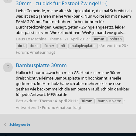
30mm - zu dick für Festool-Zwinge!! :-(
Liebe Gemeinde, meine alte Multiplexplatte, die mal Schreibtisch
war, ist seit 2 Jahren meine Werkbank. Nun wollte ich mit neuem
FAMAG 20mm Forstnerbohrer Löcher bohren für
Durchsteckzwingen. Gesagt, getan - Zwinge angesetzt, leider
aber passt sie vom Winkel nicht rein. Weiß jemand wie groß...
Deus Ex Machina
Thema
21. April 2012
30mm
bohren
Antworten: 20
dick
dicke
löcher
mft
multiplexplatte
Forum:
Amateur fragt
Bambusplatte 30mm
Hallo ich baue in 4wochen mein GS. Heute ist meine 30mm
dreischicht verleimte Bambusplatte mit hochkannt lamelle
geckomen. Im Hirn holz habe ich aber mehrere kleine risse
geshen wie beckomme ich die am besten rauß. Ich bin dankbar
für jede Antwort. MFG battle
Battlexdust
Thema
4. April 2011
30mm
bambusplatte
Antworten: 1
Forum:
Amateur fragt
Schlagworte