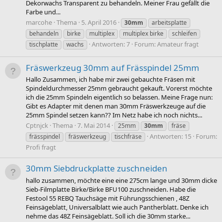
Dekorwachs Transparent zu behandeln. Meiner Frau gefällt die
Farbe und...
marcohe
Thema
5. April 2016
30mm
arbeitsplatte
behandeln
birke
multiplex
multiplex birke
schleifen
Antworten: 7
Forum:
Amateur fragt
tischplatte
wachs
Fräswerkzeug 30mm auf Frässpindel 25mm
Hallo Zusammen, ich habe mir zwei gebauchte Fräsen mit
Spindeldurchmesser 25mm gebraucht gekauft. Vorerst möchte
ich die 25mm Spindeln eigentlich so belassen. Meine Frage nun:
Gibt es Adapter mit denen man 30mm Fräswerkzeuge auf die
25mm Spindel setzen kann?? Im Netz habe ich noch nichts...
Cptnjck
Thema
7. Mai 2014
25mm
30mm
fräse
Antworten: 15
Forum:
frässpindel
fräswerkzeug
tischfräse
Profi fragt
30mm Siebdruckplatte zuschneiden
hallo zusammen, möchte eine eine 275cm lange und 30mm dicke
Sieb-Filmplatte Birke/Birke BFU100 zuschneiden. Habe die
Festool 55 REBQ Tauchsäge mit Führungsschienen , 48Z
Feinsägeblatt, Universalblatt wie auch Pantherblatt. Denke ich
nehme das 48Z Feinsägeblatt. Soll ich die 30mm starke...