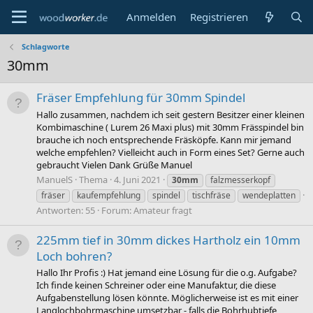
Anmelden
Registrieren
Schlagworte
30mm
Fräser Empfehlung für 30mm Spindel
Hallo zusammen, nachdem ich seit gestern Besitzer einer kleinen
Kombimaschine ( Lurem 26 Maxi plus) mit 30mm Frässpindel bin
brauche ich noch entsprechende Fräsköpfe. Kann mir jemand
welche empfehlen? Vielleicht auch in Form eines Set? Gerne auch
gebraucht Vielen Dank Grüße Manuel
ManuelS
Thema
4. Juni 2021
30mm
falzmesserkopf
fräser
kaufempfehlung
spindel
tischfräse
wendeplatten
Antworten: 55
Forum:
Amateur fragt
225mm tief in 30mm dickes Hartholz ein 10mm
Loch bohren?
Hallo Ihr Profis :) Hat jemand eine Lösung für die o.g. Aufgabe?
Ich finde keinen Schreiner oder eine Manufaktur, die diese
Aufgabenstellung lösen könnte. Möglicherweise ist es mit einer
Langlochbohrmaschine umsetzbar - falls die Bohrhubtiefe