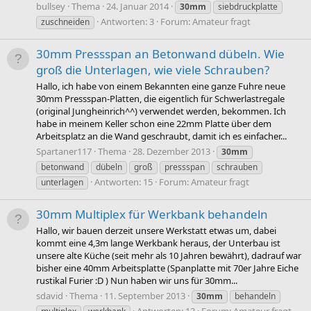
bullsey
Thema
24. Januar 2014
30mm
siebdruckplatte
Antworten: 3
Forum:
Amateur fragt
zuschneiden
30mm Pressspan an Betonwand dübeln. Wie
groß die Unterlagen, wie viele Schrauben?
Hallo, ich habe von einem Bekannten eine ganze Fuhre neue
30mm Pressspan-Platten, die eigentlich für Schwerlastregale
(original Jungheinrich^^) verwendet werden, bekommen. Ich
habe in meinem Keller schon eine 22mm Platte über dem
Arbeitsplatz an die Wand geschraubt, damit ich es einfacher...
Spartaner117
Thema
28. Dezember 2013
30mm
betonwand
dübeln
groß
pressspan
schrauben
Antworten: 15
Forum:
Amateur fragt
unterlagen
30mm Multiplex für Werkbank behandeln
Hallo, wir bauen derzeit unsere Werkstatt etwas um, dabei
kommt eine 4,3m lange Werkbank heraus, der Unterbau ist
unsere alte Küche (seit mehr als 10 Jahren bewährt), dadrauf war
bisher eine 40mm Arbeitsplatte (Spanplatte mit 70er Jahre Eiche
rustikal Furier :D ) Nun haben wir uns für 30mm...
sdavid
Thema
11. September 2013
30mm
behandeln
Antworten: 13
Forum:
Amateur fragt