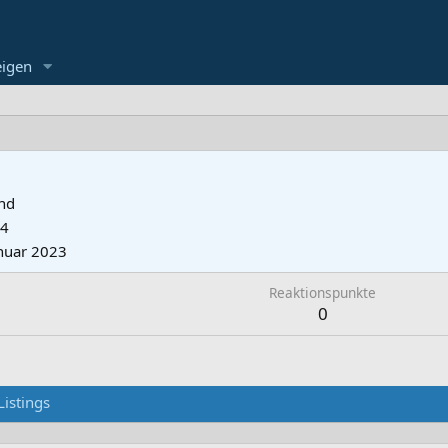
eigen
nd
14
anuar 2023
Reaktionspunkte
0
Listings