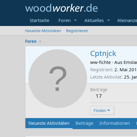
Startseite
Foren
Aktuelles
Kleinanz
Neueste Aktivitäten
Registrieren
Foren
Cptnjck
ww-fichte
·
Aus
Emsla
Registriert
2. Mai 20
Letzte Aktivität
25. J
Beiträge
17
Finden
Neueste Aktivitäten
Beiträge
Informationen