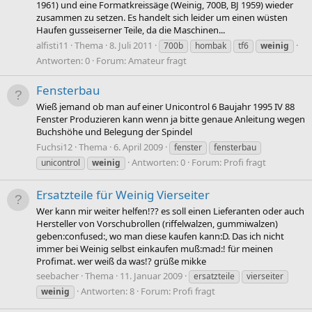
1961) und eine Formatkreissäge (Weinig, 700B, BJ 1959) wieder
zusammen zu setzen. Es handelt sich leider um einen wüsten
Haufen gusseiserner Teile, da die Maschinen...
alfisti11
Thema
8. Juli 2011
700b
hombak
tf6
weinig
Antworten: 0
Forum:
Amateur fragt
Fensterbau
Wieß jemand ob man auf einer Unicontrol 6 Baujahr 1995 IV 88
Fenster Produzieren kann wenn ja bitte genaue Anleitung wegen
Buchshöhe und Belegung der Spindel
Fuchsi12
Thema
6. April 2009
fenster
fensterbau
Antworten: 0
Forum:
Profi fragt
unicontrol
weinig
Ersatzteile für Weinig Vierseiter
Wer kann mir weiter helfen!?? es soll einen Lieferanten oder auch
Hersteller von Vorschubrollen (riffelwalzen, gummiwalzen)
geben:confused:, wo man diese kaufen kann:D. Das ich nicht
immer bei Weinig selbst einkaufen muß:mad:! für meinen
Profimat. wer weiß da was!? grüße mikke
seebacher
Thema
11. Januar 2009
ersatzteile
vierseiter
Antworten: 8
Forum:
Profi fragt
weinig