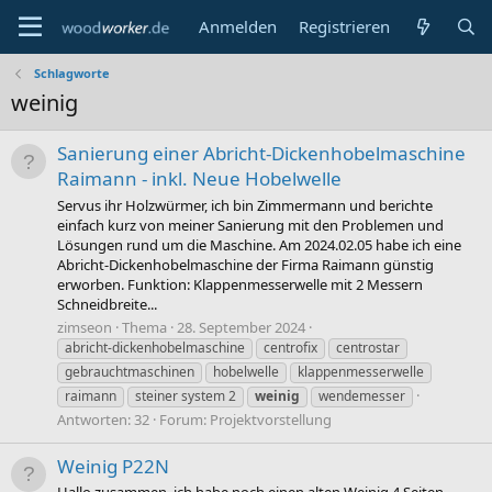
Anmelden
Registrieren
Schlagworte
weinig
Sanierung einer Abricht-Dickenhobelmaschine
Raimann - inkl. Neue Hobelwelle
Servus ihr Holzwürmer, ich bin Zimmermann und berichte
einfach kurz von meiner Sanierung mit den Problemen und
Lösungen rund um die Maschine. Am 2024.02.05 habe ich eine
Abricht-Dickenhobelmaschine der Firma Raimann günstig
erworben. Funktion: Klappenmesserwelle mit 2 Messern
Schneidbreite...
zimseon
Thema
28. September 2024
abricht-dickenhobelmaschine
centrofix
centrostar
gebrauchtmaschinen
hobelwelle
klappenmesserwelle
raimann
steiner system 2
weinig
wendemesser
Antworten: 32
Forum:
Projektvorstellung
Weinig P22N