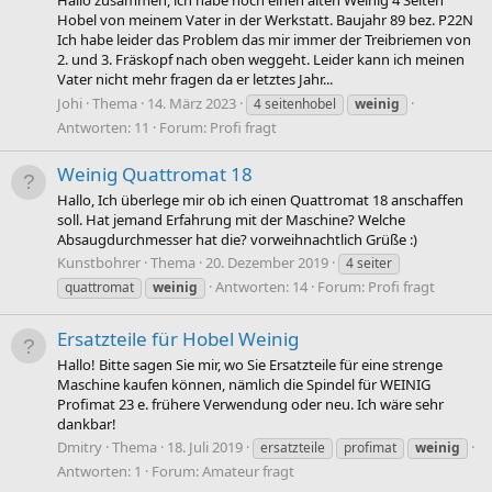
Hallo zusammen, ich habe noch einen alten Weinig 4 Seiten
Hobel von meinem Vater in der Werkstatt. Baujahr 89 bez. P22N
Ich habe leider das Problem das mir immer der Treibriemen von
2. und 3. Fräskopf nach oben weggeht. Leider kann ich meinen
Vater nicht mehr fragen da er letztes Jahr...
Johi
Thema
14. März 2023
4 seitenhobel
weinig
Antworten: 11
Forum:
Profi fragt
Weinig Quattromat 18
Hallo, Ich überlege mir ob ich einen Quattromat 18 anschaffen
soll. Hat jemand Erfahrung mit der Maschine? Welche
Absaugdurchmesser hat die? vorweihnachtlich Grüße :)
Kunstbohrer
Thema
20. Dezember 2019
4 seiter
Antworten: 14
Forum:
Profi fragt
quattromat
weinig
Ersatzteile für Hobel Weinig
Hallo! Bitte sagen Sie mir, wo Sie Ersatzteile für eine strenge
Maschine kaufen können, nämlich die Spindel für WEINIG
Profimat 23 e. frühere Verwendung oder neu. Ich wäre sehr
dankbar!
Dmitry
Thema
18. Juli 2019
ersatzteile
profimat
weinig
Antworten: 1
Forum:
Amateur fragt