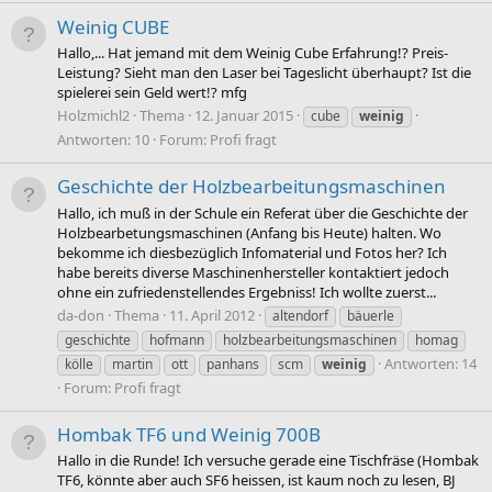
Weinig CUBE
Hallo,... Hat jemand mit dem Weinig Cube Erfahrung!? Preis-
Leistung? Sieht man den Laser bei Tageslicht überhaupt? Ist die
spielerei sein Geld wert!? mfg
Holzmichl2
Thema
12. Januar 2015
cube
weinig
Antworten: 10
Forum:
Profi fragt
Geschichte der Holzbearbeitungsmaschinen
Hallo, ich muß in der Schule ein Referat über die Geschichte der
Holzbearbetungsmaschinen (Anfang bis Heute) halten. Wo
bekomme ich diesbezüglich Infomaterial und Fotos her? Ich
habe bereits diverse Maschinenhersteller kontaktiert jedoch
ohne ein zufriedenstellendes Ergebniss! Ich wollte zuerst...
da-don
Thema
11. April 2012
altendorf
bäuerle
geschichte
hofmann
holzbearbeitungsmaschinen
homag
Antworten: 14
kölle
martin
ott
panhans
scm
weinig
Forum:
Profi fragt
Hombak TF6 und Weinig 700B
Hallo in die Runde! Ich versuche gerade eine Tischfräse (Hombak
TF6, könnte aber auch SF6 heissen, ist kaum noch zu lesen, BJ