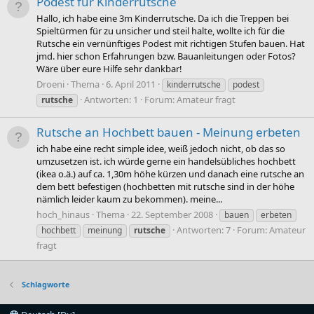
Podest für Kinderrutsche
Hallo, ich habe eine 3m Kinderrutsche. Da ich die Treppen bei
Spieltürmen für zu unsicher und steil halte, wollte ich für die
Rutsche ein vernünftiges Podest mit richtigen Stufen bauen. Hat
jmd. hier schon Erfahrungen bzw. Bauanleitungen oder Fotos?
Wäre über eure Hilfe sehr dankbar!
Droeni
Thema
6. April 2011
kinderrutsche
podest
Antworten: 1
Forum:
Amateur fragt
rutsche
Rutsche an Hochbett bauen - Meinung erbeten
ich habe eine recht simple idee, weiß jedoch nicht, ob das so
umzusetzen ist. ich würde gerne ein handelsübliches hochbett
(ikea o.ä.) auf ca. 1,30m höhe kürzen und danach eine rutsche an
dem bett befestigen (hochbetten mit rutsche sind in der höhe
nämlich leider kaum zu bekommen). meine...
hoch_hinaus
Thema
22. September 2008
bauen
erbeten
Antworten: 7
Forum:
Amateur
hochbett
meinung
rutsche
fragt
Schlagworte