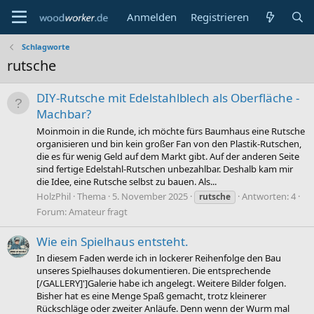
Anmelden
Registrieren
Schlagworte
rutsche
DIY-Rutsche mit Edelstahlblech als Oberfläche -
Machbar?
Moinmoin in die Runde, ich möchte fürs Baumhaus eine Rutsche
organisieren und bin kein großer Fan von den Plastik-Rutschen,
die es für wenig Geld auf dem Markt gibt. Auf der anderen Seite
sind fertige Edelstahl-Rutschen unbezahlbar. Deshalb kam mir
die Idee, eine Rutsche selbst zu bauen. Als...
HolzPhil
Thema
5. November 2025
Antworten: 4
rutsche
Forum:
Amateur fragt
Wie ein Spielhaus entsteht.
In diesem Faden werde ich in lockerer Reihenfolge den Bau
unseres Spielhauses dokumentieren. Die entsprechende
[/GALLERY]']Galerie habe ich angelegt. Weitere Bilder folgen.
Bisher hat es eine Menge Spaß gemacht, trotz kleinerer
Rückschläge oder zweiter Anläufe. Denn wenn der Wurm mal