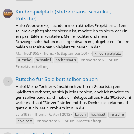
Kinderspielplatz (Stelzenhaus, Schaukel,
Rutsche)
Hallo Woodworker, nachdem mein aktuelles Projekt bis auf ein
Teilprojekt (fast) abgeschlossen ist, möchte ich es hier wieder in
ein paar Bildern vorstellen. Meine Tochter und mein
Schwiegersohn haben mich irgendwann im Juli gebeten, für ihre
beiden Mädels einen Spielplatz zu bauen. In der...
Manfred1955
Thema
6. September 2014
kinderspielplatz
Antworten: 6
Forum:
rutsche
schaukel
stelzenhaus
Projektvorstellung
Rutsche für Spielbett selber bauen
Hallo! Meine Tochter wünscht sich zu ihrem Geburtstag ein
Spielbett/Hochbett, an sich ja kein Problem, doch ich möchte es
gern selber bauen... ich habe ein Bettgestell aus Holz (90x200 cm)
welches ich auf "Stelzen" stellen möchte. Denke das bekomm ich
ganz gut hin. Mein Problem ist nun die...
sara1987
Thema
6. April 2013
bauen
hochbett
rutsche
Antworten: 6
Forum:
Amateur fragt
spielbett