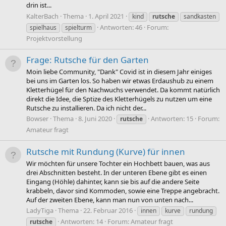
drin ist...
KalterBach
Thema
1. April 2021
kind
rutsche
sandkasten
Antworten: 46
Forum:
spielhaus
spielturm
Projektvorstellung
Frage: Rutsche für den Garten
Moin liebe Community, "Dank" Covid ist in diesem Jahr einiges
bei uns im Garten los. So haben wir etwas Erdaushub zu einem
Kletterhügel für den Nachwuchs verwendet. Da kommt natürlich
direkt die Idee, die Sptize des Kletterhügels zu nutzen um eine
Rutsche zu installieren. Da ich nicht der...
Bowser
Thema
8. Juni 2020
Antworten: 15
Forum:
rutsche
Amateur fragt
Rutsche mit Rundung (Kurve) für innen
Wir möchten für unsere Tochter ein Hochbett bauen, was aus
drei Abschnitten besteht. In der unteren Ebene gibt es einen
Eingang (Höhle) dahinter, kann sie bis auf die andere Seite
krabbeln, davor sind Kommoden, sowie eine Treppe angebracht.
Auf der zweiten Ebene, kann man nun von unten nach...
LadyTiga
Thema
22. Februar 2016
innen
kurve
rundung
Antworten: 14
Forum:
Amateur fragt
rutsche