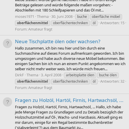
Beiträge gelesen und würde folgende maßen vorgehen: -
Abschleifen mit 180 Schleifpapieren und das Öl mit...
moses1971
Thema
30. Juni 2008
buche
oberfläche möbel
Antworten: 15
oberflächenmittel
oberflächentechniken
öl
Forum:
Amateur fragt
Neue Tischplatte ölen oder wachsen?
Hallo zusammen, ich bin neu hier und bin durch eine
Suchmaschine auf dieses Forum aufmerksam geworden. Ich bin
umgezogen und habe auch diverse neue Möbel bekommen. Bei
einigen Sachen bin ich nun an einem Punkt angekommen wo ich
selber nicht mehr weiter weis. Ich würde mich freuen...
DirkF
Thema
3. April 2008
arbeitsplatte ölen
buche ölen
Antworten: 32
oberflächenmittel
oberflächentechniken
öl
Forum:
Amateur fragt
Fragen zu Holzöl, Hartöl, Firnis, Hartwachsöl, ...
Fragen zu Holzöl, Hartöl, Firnis, Hartwachsöl, ... Hallo, ich habe
jede Menge Fragen zu Grundlagen und zu Details bezüglich der
Holzschutzmittel auf Öl-, Wachs- und Harzbasis. Aktuell ging es
mir darum, einige für ein Regal bestimmte Buchenbretter
('stabverleimt'?) aus dem Baumarkt zu...