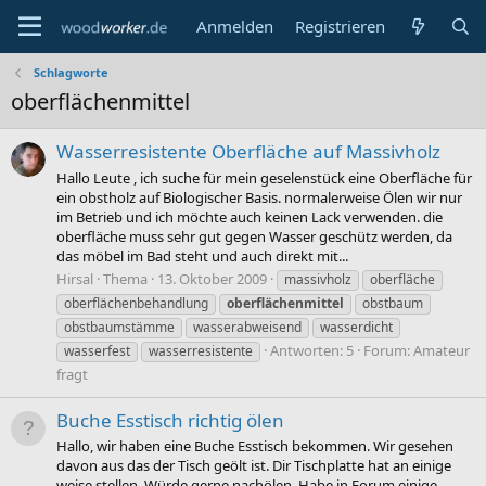
Anmelden
Registrieren
Schlagworte
oberflächenmittel
Wasserresistente Oberfläche auf Massivholz
Hallo Leute , ich suche für mein geselenstück eine Oberfläche für
ein obstholz auf Biologischer Basis. normalerweise Ölen wir nur
im Betrieb und ich möchte auch keinen Lack verwenden. die
oberfläche muss sehr gut gegen Wasser geschütz werden, da
das möbel im Bad steht und auch direkt mit...
Hirsal
Thema
13. Oktober 2009
massivholz
oberfläche
oberflächenbehandlung
oberflächenmittel
obstbaum
obstbaumstämme
wasserabweisend
wasserdicht
Antworten: 5
Forum:
Amateur
wasserfest
wasserresistente
fragt
Buche Esstisch richtig ölen
Hallo, wir haben eine Buche Esstisch bekommen. Wir gesehen
davon aus das der Tisch geölt ist. Dir Tischplatte hat an einige
weise stellen. Würde gerne nachölen. Habe in Forum einige