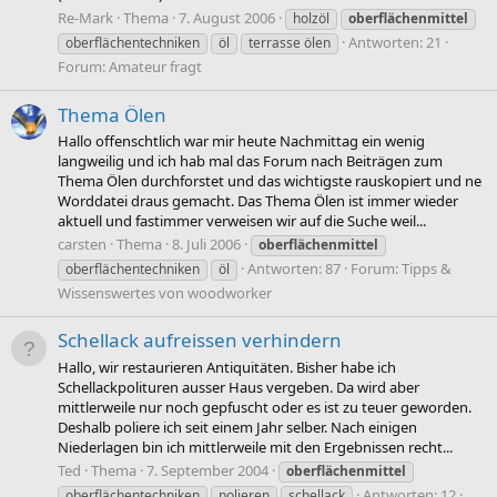
Re-Mark
Thema
7. August 2006
holzöl
oberflächenmittel
Antworten: 21
oberflächentechniken
öl
terrasse ölen
Forum:
Amateur fragt
Thema Ölen
Hallo offenschtlich war mir heute Nachmittag ein wenig
langweilig und ich hab mal das Forum nach Beiträgen zum
Thema Ölen durchforstet und das wichtigste rauskopiert und ne
Worddatei draus gemacht. Das Thema Ölen ist immer wieder
aktuell und fastimmer verweisen wir auf die Suche weil...
carsten
Thema
8. Juli 2006
oberflächenmittel
Antworten: 87
Forum:
Tipps &
oberflächentechniken
öl
Wissenswertes von woodworker
Schellack aufreissen verhindern
Hallo, wir restaurieren Antiquitäten. Bisher habe ich
Schellackpolituren ausser Haus vergeben. Da wird aber
mittlerweile nur noch gepfuscht oder es ist zu teuer geworden.
Deshalb poliere ich seit einem Jahr selber. Nach einigen
Niederlagen bin ich mittlerweile mit den Ergebnissen recht...
Ted
Thema
7. September 2004
oberflächenmittel
Antworten: 12
oberflächentechniken
polieren
schellack