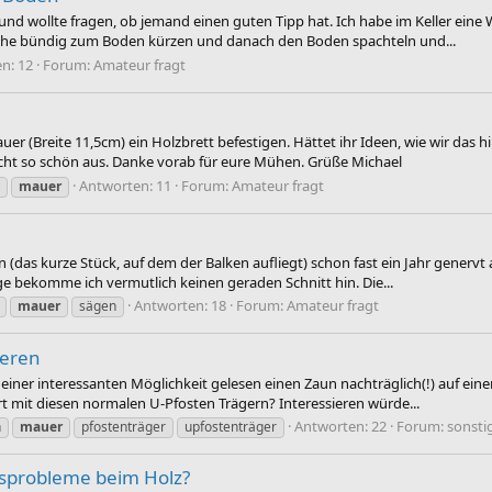
 und wollte fragen, ob jemand einen guten Tipp hat. Ich habe im Keller ein
reihe bündig zum Boden kürzen und danach den Boden spachteln und...
n: 12
Forum:
Amateur fragt
er (Breite 11,5cm) ein Holzbrett befestigen. Hättet ihr Ideen, wie wir da
 nicht so schön aus. Danke vorab für eure Mühen. Grüße Michael
Antworten: 11
Forum:
Amateur fragt
mauer
(das kurze Stück, auf dem der Balken aufliegt) schon fast ein Jahr genervt
äge bekomme ich vermutlich keinen geraden Schnitt hin. Die...
Antworten: 18
Forum:
Amateur fragt
mauer
sägen
ieren
iner interessanten Möglichkeit gelesen einen Zaun nachträglich(!) auf einer
 mit diesen normalen U-Pfosten Trägern? Interessieren würde...
Antworten: 22
Forum:
sonst
n
mauer
pfostenträger
upfostenträger
sprobleme beim Holz?