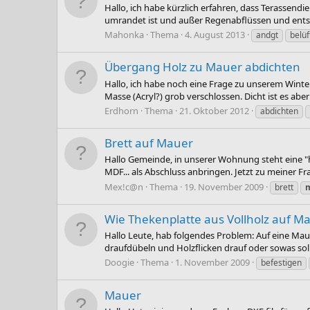
Hallo, ich habe kürzlich erfahren, dass Terassend
umrandet ist und außer Regenabflüssen und entspr
Mahonka
Thema
4. August 2013
andgt
belü
Übergang Holz zu Mauer abdichten
Hallo, ich habe noch eine Frage zu unserem Winter
Masse (Acryl?) grob verschlossen. Dicht ist es aber
Erdhorn
Thema
21. Oktober 2012
abdichten
Brett auf Mauer
Hallo Gemeinde, in unserer Wohnung steht eine "h
MDF... als Abschluss anbringen. Jetzt zu meiner Fra
Mex!c@n
Thema
19. November 2009
brett
Wie Thekenplatte aus Vollholz auf M
Hallo Leute, hab folgendes Problem: Auf eine Mauer
draufdübeln und Holzflicken drauf oder sowas soll
Doogie
Thema
1. November 2009
befestigen
Mauer