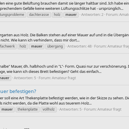
ielen eine gute Belüftung brauchen damit sie länger haltbar sind. Ich habe
echendem Gefälle keine weiteren Lüftungsschlitze hat - ursprünglich...
Antworten: 2
Forum:
Amate
ftungsprobleme
dachterasse
holz
mauer
garten aus Holz. Die Balken stehen auf einer Mauer auf und in die Übergäng
 nicht. Wie kann ich verhindern, dass mir dort...
Antworten: 48
Forum:
Amateur fra
fachwerk
holz
mauer
übergang
albe" Mauer, dh. halbhoch und in "L"- Form. Quasi nur zur verschönerung. I
ge, wie kann ich dieses Brett befestigen? Geht das einfach...
Antworten: 5
Forum:
Amateur fragt
mauer
auer befestigen?
 soll eine Art Thekenplatte befestigt werden, wie in der Skizze zu sehen. Die
s nicht werden, da die Platte wohl aus teuerem Holz...
Antworten: 5
Forum:
Amateur fragt
mauer
thekenplatte
vollholz