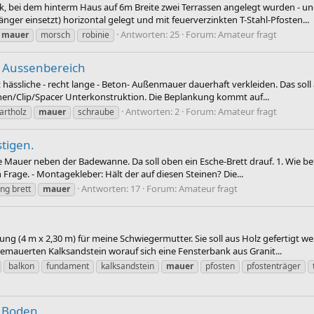
, bei dem hinterm Haus auf 6m Breite zwei Terrassen angelegt wurden - und
ger einsetzt) horizontal gelegt und mit feuerverzinkten T-Stahl-Pfosten...
Antworten: 25
Forum:
Amateur fragt
mauer
morsch
robinie
 Aussenbereich
ht hässliche - recht lange - Beton- Außenmauer dauerhaft verkleiden. Das so
enen/Clip/Spacer Unterkonstruktion. Die Beplankung kommt auf...
Antworten: 2
Forum:
Amateur fragt
artholz
mauer
schraube
tigen.
Mauer neben der Badewanne. Da soll oben ein Esche-Brett drauf. 1. Wie befe
rage. - Montagekleber: Hält der auf diesen Steinen? Die...
Antworten: 17
Forum:
Amateur fragt
ng brett
mauer
 (4 m x 2,30 m) für meine Schwiegermutter. Sie soll aus Holz gefertigt w
mauerten Kalksandstein worauf sich eine Fensterbank aus Granit...
balkon
fundament
kalksandstein
mauer
pfosten
pfostenträger
t Boden