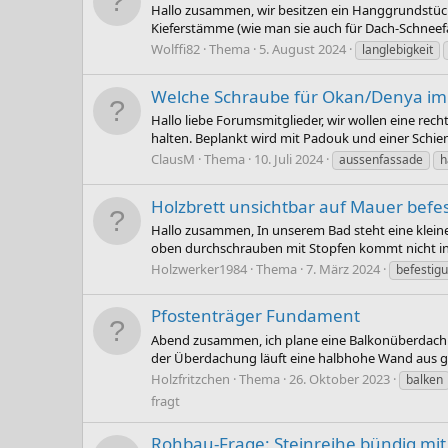
Hallo zusammen, wir besitzen ein Hanggrundstück
Kieferstämme (wie man sie auch für Dach-Schneefän
Wolffi82
Thema
5. August 2024
langlebigkeit
Welche Schraube für Okan/Denya im
Hallo liebe Forumsmitglieder, wir wollen eine rec
halten. Beplankt wird mit Padouk und einer Schi
ClausM
Thema
10. Juli 2024
aussenfassade
h
Holzbrett unsichtbar auf Mauer befes
Hallo zusammen, In unserem Bad steht eine kleine 
oben durchschrauben mit Stopfen kommt nicht in F
Holzwerker1984
Thema
7. März 2024
befestigu
Pfostenträger Fundament
Abend zusammen, ich plane eine Balkonüberdachung
der Überdachung läuft eine halbhohe Wand aus ge
Holzfritzchen
Thema
26. Oktober 2023
balken
fragt
Rohbau-Frage: Steinreihe bündig mi