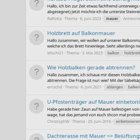
Hallo, ich bin zur Zeit etwas fachfremd unterwegs
abgesegnet) Jetzt möchte ich die unterste Stein
RaRoKa
Thema
6. Juni 2023
Antworte
mauer
Holzbrett auf Balkonmauer
Hallo zusammen, wir wollen auf unserer Balkonmau
welche ich das Brett hineinlege. Sieht allerdings
Mischi21
Thema
3. Mai 2023
balkon
holzbrett
Wie Holzbalken gerade abtrennen?
Hallo zusammen, ich schaue mir diesen Holzbalken 
abtrennen. Die Frage ist nur: wie? Mit der Säbels
ernschd
Thema
6. Juni 2021
ablängen
balken
U-Pfostenträger auf Mauer einbeton
Habe gerade hier: Zaun auf Mauer befestigen von e
wage, hat das jemand von euch shcon mal probiert
ChristophW
Thema
20. Juni 2016
einbetoniere
Dachterasse mit Mauer => Belüftung