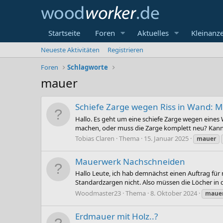
Startseite
Foren
Aktuelles
Kleinanz
Neueste Aktivitäten
Registrieren
Foren
Schlagworte
mauer
Schiefe Zarge wegen Riss in Wand: 
Hallo. Es geht um eine schiefe Zarge wegen eines
machen, oder muss die Zarge komplett neu? Kann m
Tobias Claren
Thema
15. Januar 2025
mauer
Mauerwerk Nachschneiden
Hallo Leute, ich hab demnächst einen Auftrag fü
Standardzargen nicht. Also müssen die Löcher in 
Woodmaster23
Thema
8. Oktober 2024
maue
Erdmauer mit Holz..?