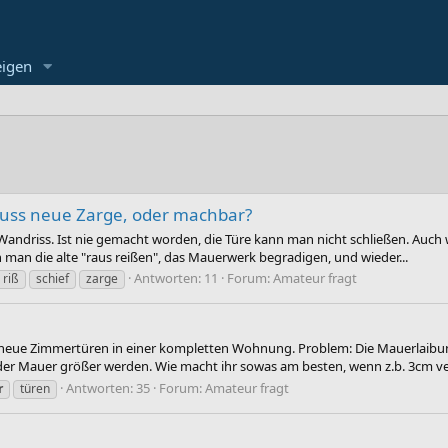
eigen
Muss neue Zarge, oder machbar?
 Wandriss. Ist nie gemacht worden, die Türe kann man nicht schließen. Auch
an die alte "raus reißen", das Mauerwerk begradigen, und wieder...
Antworten: 11
Forum:
Amateur fragt
riß
schief
zarge
r neue Zimmertüren in einer kompletten Wohnung. Problem: Die Mauerlaibu
der Mauer größer werden. Wie macht ihr sowas am besten, wenn z.b. 3cm verb
Antworten: 35
Forum:
Amateur fragt
r
türen