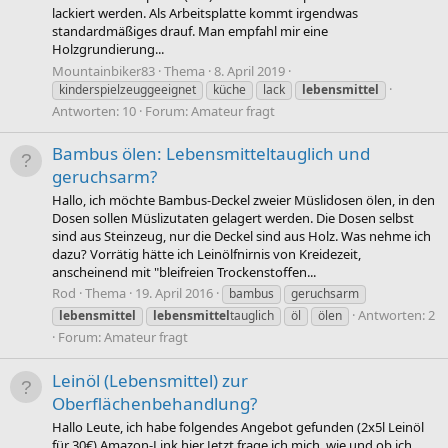
lackiert werden. Als Arbeitsplatte kommt irgendwas
standardmäßiges drauf. Man empfahl mir eine
Holzgrundierung...
Mountainbiker83
Thema
8. April 2019
kinderspielzeuggeeignet
küche
lack
lebensmittel
Antworten: 10
Forum:
Amateur fragt
Bambus ölen: Lebensmitteltauglich und
geruchsarm?
Hallo, ich möchte Bambus-Deckel zweier Müslidosen ölen, in den
Dosen sollen Müslizutaten gelagert werden. Die Dosen selbst
sind aus Steinzeug, nur die Deckel sind aus Holz. Was nehme ich
dazu? Vorrätig hätte ich Leinölfnirnis von Kreidezeit,
anscheinend mit "bleifreien Trockenstoffen...
Rod
Thema
19. April 2016
bambus
geruchsarm
Antworten: 2
lebensmittel
lebensmittel
tauglich
öl
ölen
Forum:
Amateur fragt
Leinöl (Lebensmittel) zur
Oberflächenbehandlung?
Hallo Leute, ich habe folgendes Angebot gefunden (2x5l Leinöl
für 30€) Amazon-Link hier Jetzt frage ich mich, wie und ob ich