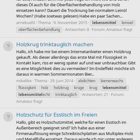
dieses Öl auch für die Oberflächenbehandlung von Holz
einsetzen kann? Dauert die Trocknung bei normalem Leinöl
Wochen? (Habe soetwas gelesen) Habe ein paar Sachen...
arnekuehl
Thema
9. November 2015
lebensmittel
leinoel
Antworten: 8
Forum:
Amateur fragt
oberflächenbehandlung
Holzkrug trinktauglich machen
Hallo, ich habe mir bei einem Internetanbieter einen Holzkrug
gekauft. Als dieser allerdings das erste Mal mit Flüssigkeit in
Kontakt kam, riss er wenig später auf und war unbrauchbar. Gibt
es eine Möglichkeit dies zu vermeiden? Im Endeffekt möchte ich
daraus in warmen Sommermonaten Bier...
mikelike
Thema
29. Juni 2014
abdichten
bienenwachs
flüssigkeit
holz
holzkrug
krüge
krug
lebensmittel
Antworten: 21
Forum:
lebensmittel
echt
trinktauglich
Amateur fragt
Holzschutz für Esstisch im Freien
Hallo, gibt es Holzschutzmittel, welche für einen Esstisch im
Außenbereich geeignet sind? Ich habe aus einer
Firmenauflösung einige Schreibtischplatten aus Multiplex-Holz
und Metallfüße ergattert. Daraus würde ich mir unter anderem