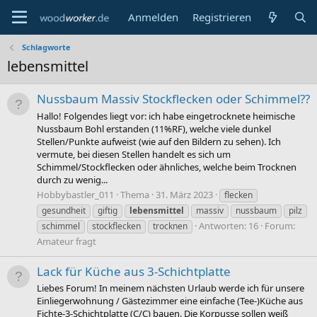
Anmelden
Registrieren
Schlagworte
lebensmittel
Nussbaum Massiv Stockflecken oder Schimmel??
Hallo! Folgendes liegt vor: ich habe eingetrocknete heimische
Nussbaum Bohl erstanden (11%RF), welche viele dunkel
Stellen/Punkte aufweist (wie auf den Bildern zu sehen). Ich
vermute, bei diesen Stellen handelt es sich um
Schimmel/Stockflecken oder ähnliches, welche beim Trocknen
durch zu wenig...
Hobbybastler_011
Thema
31. März 2023
flecken
gesundheit
giftig
lebensmittel
massiv
nussbaum
pilz
Antworten: 16
Forum:
schimmel
stockflecken
trocknen
Amateur fragt
Lack für Küche aus 3-Schichtplatte
Liebes Forum! In meinem nächsten Urlaub werde ich für unsere
Einliegerwohnung / Gästezimmer eine einfache (Tee-)Küche aus
Fichte-3-Schichtplatte (C/C) bauen. Die Korpusse sollen weiß