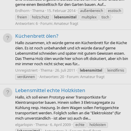
gerne einen Beistelltisch für den Garten bauen. Auf...
Erdhorn
Thema
15. Februar 2014
außenbereich
esstisch
freien
holzschutz
lebensmittel
multiplex
tisch
Antworten: 6
Forum:
Amateur fragt
Küchenbrett ölen?
Hallo zusammen, ich würde gerne ein Küchenbrett für die Küche
ölen. Es ist noch unbehandelt und ich würde darauf gerne
Lebensmittel schneiden und später mit gutem Gewissen essen.
Das Thema Holz ölen wurde hier schon oft diskutiert, aber ich bin
mir immer noch nicht sicher, was für...
Unregistriert
Thema
26. Juli 2011
lebensmittel
leinölfirnis
Antworten: 20
Forum:
Amateur fragt
verdünnen
Lebensmittel echte Holzkisten
Hallo, ich soll einen Prototyp einer Transportkiste für
Kleintransporter bauen. Hinein sollen 3 Eletroagregate zu
Kühlung resp. Heizung. In dem Wagen sollen Fertiggerichte
transportiert werden. Folglich sollen an die "Elektrokiste" (für
mich unverständlich - ist aber so) auch die...
elgarlopin
Thema
6. April 2009
echte
holzkisten
Antworten: 2
Forum:
Profi fragt