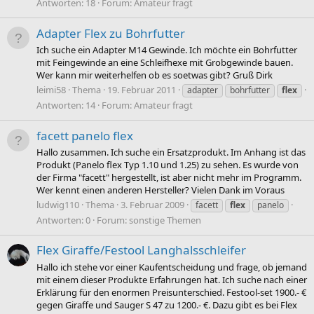
Antworten: 18
Forum:
Amateur fragt
Adapter Flex zu Bohrfutter
Ich suche ein Adapter M14 Gewinde. Ich möchte ein Bohrfutter
mit Feingewinde an eine Schleifhexe mit Grobgewinde bauen.
Wer kann mir weiterhelfen ob es soetwas gibt? Gruß Dirk
leimi58
Thema
19. Februar 2011
adapter
bohrfutter
flex
Antworten: 14
Forum:
Amateur fragt
facett panelo flex
Hallo zusammen. Ich suche ein Ersatzprodukt. Im Anhang ist das
Produkt (Panelo flex Typ 1.10 und 1.25) zu sehen. Es wurde von
der Firma "facett" hergestellt, ist aber nicht mehr im Programm.
Wer kennt einen anderen Hersteller? Vielen Dank im Voraus
ludwig110
Thema
3. Februar 2009
facett
flex
panelo
Antworten: 0
Forum:
sonstige Themen
Flex Giraffe/Festool Langhalsschleifer
Hallo ich stehe vor einer Kaufentscheidung und frage, ob jemand
mit einem dieser Produkte Erfahrungen hat. Ich suche nach einer
Erklärung für den enormen Preisunterschied. Festool-set 1900.- €
gegen Giraffe und Sauger S 47 zu 1200.- €. Dazu gibt es bei Flex