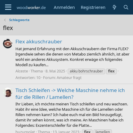
Anmelden
Registrieren
Schlagworte
flex
Flex akkuschrauber
Hat jemand Erfahrung mit den Akkuschraubern der Firma FLEX?
Irgendwie sehen die denen von Metabo ziemlich ähnlich, ist aber
wohl ein anderes Akkusystem. Konkret erwäge ich folgendes
Modell zu kaufen...
Alceste
Thema
8. Mai 2025
akku bohrschrauber
flex
Antworten: 10
Forum:
Amateur fragt
Tisch Schleifen -> Welche Maschine nehme ich
für die Rillen / Lamellen?
Ihr Lieben, ich möchte meinen Tisch schleifen und neu wachsen.
Habt ihr eine Idee, welche Maschine ich für die Lamellen oder
Rillen nehmen kann? Ich habe euch mal ein Bild hinzugefügt,
damit ihr sehen könnt, was ich meine. An Maschinen habe ich
Folgendes: Exzenterschleifer für die Platte...
huzurpolat
Thema
13. Januar 2023
flex
lamellen