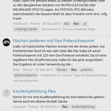
Hallo, kann mir jemand etwas zu diesem Schwingschleifer oder
zu den Baugleichen Geräten von RUPES (LE21ACM) oder
MILWAUKEE (POS13) sagen. Ein FESTOOL RTS 400 wäre
wahrscheinlich die bessere Wahl ist aber Preislich nicht drin. mfg
Frank
Holzhund
Thema
29. Mai 2013
802
flex
os
Antworten: 0
Forum:
Amateur fragt
schwingschleifer
Flächen polieren mit Flex Polierschwamm
Hallo, ich hatte bisher Flächen immer mit der Rotex poliert, bei
Parkettböden fand ich das sehr übel. Bei Flex habe ich einen
Polierschwamm mit 225 mm Durchmesser entdeckt. Da ich eine
regelbare Flex-Giraffe benutze, habe ich das jetzt ausprobiert.
Das Ergebnis ist unter Verwendung der...
bello
Thema
25. Mai 2013
flächen
flex
polieren
Antworten: 0
Forum:
Tipps & Wissenswertes
polierschwamm
von woodworker
Kaufempfehlung Flex
Könnt ihr mir eine Kuafempfehlung für eine kleine Flex geben?
Gerne auch ein älteres Modell. Danke
lesepirat
Thema
30. Mai 2012
flex
kaufempfehlung