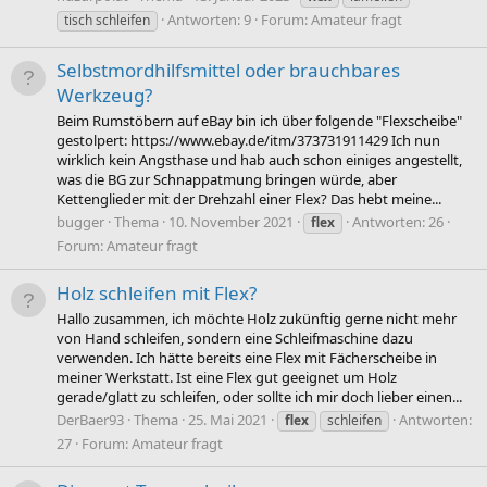
Antworten: 9
Forum:
Amateur fragt
tisch schleifen
Selbstmordhilfsmittel oder brauchbares
Werkzeug?
Beim Rumstöbern auf eBay bin ich über folgende "Flexscheibe"
gestolpert: https://www.ebay.de/itm/373731911429 Ich nun
wirklich kein Angsthase und hab auch schon einiges angestellt,
was die BG zur Schnappatmung bringen würde, aber
Kettenglieder mit der Drehzahl einer Flex? Das hebt meine...
bugger
Thema
10. November 2021
Antworten: 26
flex
Forum:
Amateur fragt
Holz schleifen mit Flex?
Hallo zusammen, ich möchte Holz zukünftig gerne nicht mehr
von Hand schleifen, sondern eine Schleifmaschine dazu
verwenden. Ich hätte bereits eine Flex mit Fächerscheibe in
meiner Werkstatt. Ist eine Flex gut geeignet um Holz
gerade/glatt zu schleifen, oder sollte ich mir doch lieber einen...
DerBaer93
Thema
25. Mai 2021
Antworten:
flex
schleifen
27
Forum:
Amateur fragt