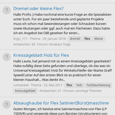
Dremel oder kleine Flex?
Hallo Profis ;) Habe nochmal eine kurze Frage an die Spezialisten
unter Euch. Für ein paar bestehende und geplante Projekte
muss ich schon mal Gewindestangen oder Schrauben kürzen
sowie Alustangen oder ggf. auch mal ein Flacheisen. Dazu hatte
ich ein Angebot bei OBI gesehen für einen...
Ingo_111
Thema
29. Januar 2018
dremel
flex
kleine
Antworten: 34
Forum:
Amateur fragt
Kreissägeblatt Holz für Flex
Hallo Leute, hat jemand mit so einem Kreissägeblatt gearbeitet?
Habe zufällig diese Seite gefunden und überlege, ob das was ist:
Universal Kreissägeblatt Holz für Winkelschleifer der Marke Graff
SpeedCutter Auf den ersten Blick ist es praktisch für einen
kleinen Haushalt... Was denkt ihr...
Lemanbel
Thema
23. Mai 2017
flex
holz
holzbearbeitung
Antworten: 31
Forum:
sonstige Themen
kreissägeblatt
Absaughaube für Flex Satinier(Bürst)maschine
Guten Morgen, ich besitze eine Satiniermaschine von Flex (LP
1503VR) und verwende diese zum Bürsten (strukturieren) von