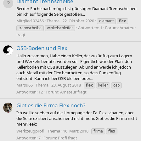
Diamant Trennscheibe
Bei der Suche nach möglichst günstigen Diamant Trennscheiben
bin ich auf folgende Seite gestoßen...
Mitglied 92456
Thema
22. Oktober 2020
diamant
flex
Antworten: 1
Forum:
Amateur
trennscheibe
winkelschleifer
fragt
OSB-Boden und Flex
Hallo zusammen, Habe einen Keller, der zukünftig zum Lagern
und Werkeln benutzt werden soll. Eigentlich war der Plan, den
Kellerboden mit OSB auszulegen. Ab und an werde ich jedoch
auch Metall mit der Flex bearbeiten, so dass Funkenflug
entsteht. Kann ich bei OSB bleiben oder...
Marsu65
Thema
23. August 2018
flex
keller
osb
Antworten: 12
Forum:
Amateur fragt
Gibt es die Firma Flex noch?
Ich wollte soeben auf die Homepage der Fa. Flex schauen, aber
die Seite existiert anscheinend nicht mehr. Gibt es die Firma nicht
mehr?:eek:
Werkzeugprofi
Thema
16. März 2018
firma
flex
Antworten: 7
Forum:
Profi fragt