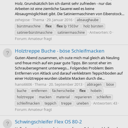
Holz. Grundsätzlich bin ich damit sehr zufrieden - nur das
Arbeiten ist eine ziemliche Sauerei weil es keine
Absaugmöglichkeit gibt. Die Satiniermaschinen von Eibenstock...
zehejose
Thema
29. Januar 2016
absaughaube
bürstmaschine
flex
flex
lp 1503vr
holz bürsten
Antworten: 0
satinierbürstmaschine
satiniermaschine
Forum:
Amateur fragt
Holztreppe Buche - böse Schleifmacken
Guten Abend zusammen, ich oute mich mal gleich als Neuling
und freue mich auf ein paar gute Tipps. Bin sonst eher im
Schraubersegment unterwegs... Folgendes Problem: Beim
Entfernen von Altlack und darauf verklebtem Teppichboden auf
einer Holztreppe wurden übelste Macken durch die...
hansi6606
Thema
20. September 2013
abtragen
böse
buche
entfernen
fächerscheibe
flex
hobeln
holztreppe
macken
material
reparieren
schleifen
Antworten: 43
schleifmacken
teppich
treppe
uneben
Forum:
Amateur fragt
Schwingschleifer Flex OS 80-2