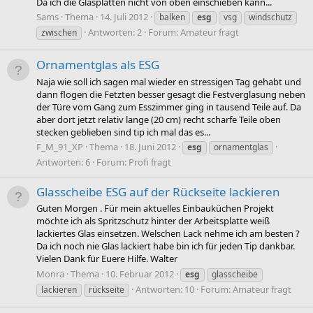
Da ich die Glasplatten nicht von oben einschieben kann...
Sams
Thema
14. Juli 2012
balken
esg
vsg
windschutz
Antworten: 2
Forum:
Amateur fragt
zwischen
Ornamentglas als ESG
Naja wie soll ich sagen mal wieder en stressigen Tag gehabt und
dann flogen die Fetzten besser gesagt die Festverglasung neben
der Türe vom Gang zum Esszimmer ging in tausend Teile auf. Da
aber dort jetzt relativ lange (20 cm) recht scharfe Teile oben
stecken geblieben sind tip ich mal das es...
F_M_91_XP
Thema
18. Juni 2012
esg
ornamentglas
Antworten: 6
Forum:
Profi fragt
Glasscheibe ESG auf der Rückseite lackieren
Guten Morgen . Für mein aktuelles Einbauküchen Projekt
möchte ich als Spritzschutz hinter der Arbeitsplatte weiß
lackiertes Glas einsetzen. Welschen Lack nehme ich am besten ?
Da ich noch nie Glas lackiert habe bin ich für jeden Tip dankbar.
Vielen Dank für Euere Hilfe. Walter
Monra
Thema
10. Februar 2012
esg
glasscheibe
Antworten: 10
Forum:
Amateur fragt
lackieren
rückseite