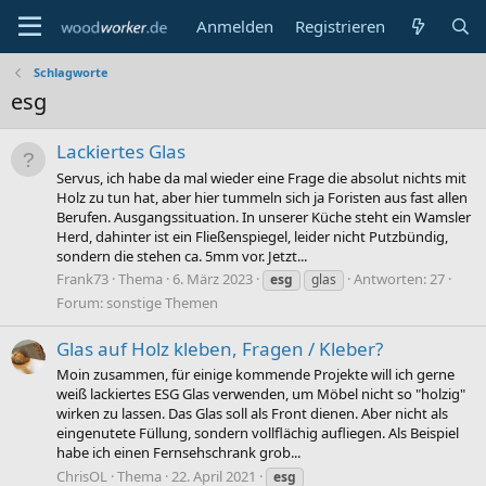
Anmelden
Registrieren
Schlagworte
esg
Lackiertes Glas
Servus, ich habe da mal wieder eine Frage die absolut nichts mit
Holz zu tun hat, aber hier tummeln sich ja Foristen aus fast allen
Berufen. Ausgangssituation. In unserer Küche steht ein Wamsler
Herd, dahinter ist ein Fließenspiegel, leider nicht Putzbündig,
sondern die stehen ca. 5mm vor. Jetzt...
Frank73
Thema
6. März 2023
Antworten: 27
esg
glas
Forum:
sonstige Themen
Glas auf Holz kleben, Fragen / Kleber?
Moin zusammen, für einige kommende Projekte will ich gerne
weiß lackiertes ESG Glas verwenden, um Möbel nicht so "holzig"
wirken zu lassen. Das Glas soll als Front dienen. Aber nicht als
eingenutete Füllung, sondern vollflächig aufliegen. Als Beispiel
habe ich einen Fernsehschrank grob...
ChrisOL
Thema
22. April 2021
esg