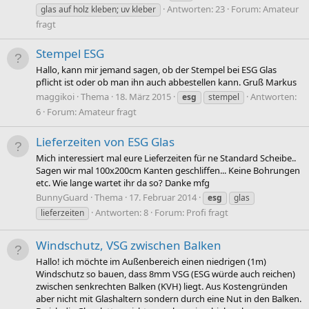
Antworten: 23
Forum:
Amateur
glas auf holz kleben; uv kleber
fragt
Stempel ESG
Hallo, kann mir jemand sagen, ob der Stempel bei ESG Glas
pflicht ist oder ob man ihn auch abbestellen kann. Gruß Markus
maggikoi
Thema
18. März 2015
Antworten:
esg
stempel
6
Forum:
Amateur fragt
Lieferzeiten von ESG Glas
Mich interessiert mal eure Lieferzeiten für ne Standard Scheibe..
Sagen wir mal 100x200cm Kanten geschliffen... Keine Bohrungen
etc. Wie lange wartet ihr da so? Danke mfg
BunnyGuard
Thema
17. Februar 2014
esg
glas
Antworten: 8
Forum:
Profi fragt
lieferzeiten
Windschutz, VSG zwischen Balken
Hallo! ich möchte im Außenbereich einen niedrigen (1m)
Windschutz so bauen, dass 8mm VSG (ESG würde auch reichen)
zwischen senkrechten Balken (KVH) liegt. Aus Kostengründen
aber nicht mit Glashaltern sondern durch eine Nut in den Balken.