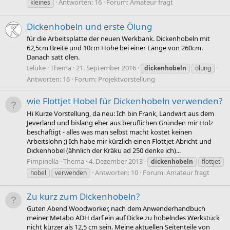
Antworten: 16
Forum:
Amateur fragt
kleines
Dickenhobeln und erste Ölung
für die Arbeitsplatte der neuen Werkbank. Dickenhobeln mit
62,5cm Breite und 10cm Höhe bei einer Länge von 260cm.
Danach satt ölen.
teluke
Thema
21. September 2016
dickenhobeln
ölung
Antworten: 16
Forum:
Projektvorstellung
wie Flottjet Hobel für Dickenhobeln verwenden?
Hi Kurze Vorstellung, da neu: Ich bin Frank, Landwirt aus dem
Jeverland und bislang eher aus beruflichen Gründen mir Holz
beschäftigt - alles was man selbst macht kostet keinen
Arbeitslohn ;) Ich habe mir kürzlich einen Flottjet Abricht und
Dickenhobel (ähnlich der Kräku ad 250 denke ich)...
Pimpinella
Thema
4. Dezember 2013
dickenhobeln
flottjet
Antworten: 10
Forum:
Amateur fragt
hobel
verwenden
Zu kurz zum Dickenhobeln?
Guten Abend Woodworker, nach dem Anwenderhandbuch
meiner Metabo ADH darf ein auf Dicke zu hobelndes Werkstück
nicht kürzer als 12,5 cm sein. Meine aktuellen Seitenteile von