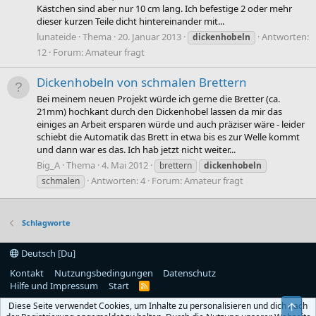
Kästchen sind aber nur 10 cm lang. Ich befestige 2 oder mehr
dieser kurzen Teile dicht hintereinander mit...
lunateide
Thema
20. Januar 2013
Antworten:
dickenhobeln
12
Forum:
Amateur fragt
Dickenhobeln von schmalen Brettern
Bei meinem neuen Projekt würde ich gerne die Bretter (ca.
21mm) hochkant durch den Dickenhobel lassen da mir das
einiges an Arbeit ersparen würde und auch präziser wäre - leider
schiebt die Automatik das Brett in etwa bis es zur Welle kommt
und dann war es das. Ich hab jetzt nicht weiter...
Big_A
Thema
4. Mai 2012
brettern
dickenhobeln
Antworten: 4
Forum:
Amateur fragt
schmalen
Schlagworte
Deutsch [Du]
Kontakt
Nutzungsbedingungen
Datenschutz
Hilfe und Impressum
Start
R
S
Diese Seite verwendet Cookies, um Inhalte zu personalisieren und dich nach
S
Obe