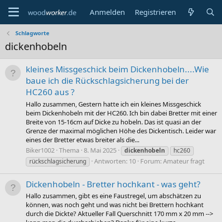
Anmelden
Registrieren
Schlagworte
dickenhobeln
kleines Missgeschick beim Dickenhobeln....Wie
baue ich die Rückschlagsicherung bei der
HC260 aus ?
Hallo zusammen, Gestern hatte ich ein kleines Missgeschick
beim Dickenhobeln mit der HC260. Ich bin dabei Bretter mit einer
Breite von 15-16cm auf Dicke zu hobeln. Das ist quasi an der
Grenze der maximal möglichen Höhe des Dickentisch. Leider war
eines der Bretter etwas breiter als die...
Biker1002
Thema
8. Mai 2025
dickenhobeln
hc260
Antworten: 10
Forum:
Amateur fragt
rückschlagsicherung
Dickenhobeln - Bretter hochkant - was geht?
Hallo zusammen, gibt es eine Faustregel, um abschätzen zu
können, was noch geht und was nicht bei Brettern hochkant
durch die Dickte? Aktueller Fall Querschnitt 170 mm x 20 mm -->