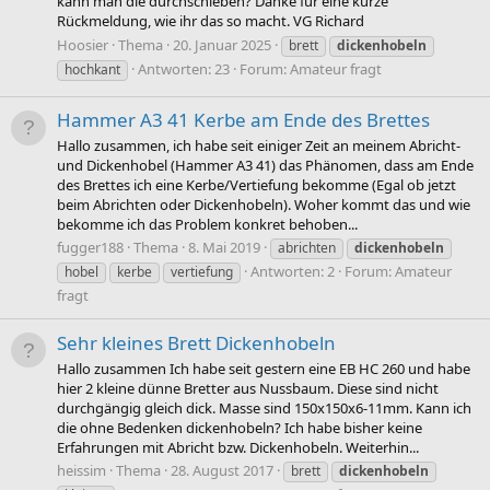
kann man die durchschieben? Danke für eine kurze
Rückmeldung, wie ihr das so macht. VG Richard
Hoosier
Thema
20. Januar 2025
brett
dickenhobeln
Antworten: 23
Forum:
Amateur fragt
hochkant
Hammer A3 41 Kerbe am Ende des Brettes
Hallo zusammen, ich habe seit einiger Zeit an meinem Abricht-
und Dickenhobel (Hammer A3 41) das Phänomen, dass am Ende
des Brettes ich eine Kerbe/Vertiefung bekomme (Egal ob jetzt
beim Abrichten oder Dickenhobeln). Woher kommt das und wie
bekomme ich das Problem konkret behoben...
fugger188
Thema
8. Mai 2019
abrichten
dickenhobeln
Antworten: 2
Forum:
Amateur
hobel
kerbe
vertiefung
fragt
Sehr kleines Brett Dickenhobeln
Hallo zusammen Ich habe seit gestern eine EB HC 260 und habe
hier 2 kleine dünne Bretter aus Nussbaum. Diese sind nicht
durchgängig gleich dick. Masse sind 150x150x6-11mm. Kann ich
die ohne Bedenken dickenhobeln? Ich habe bisher keine
Erfahrungen mit Abricht bzw. Dickenhobeln. Weiterhin...
heissim
Thema
28. August 2017
brett
dickenhobeln