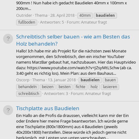
900mm ! Nun habe ich gedacht Baudielen 40mm x 100mm x
200cm...
Outrider
Thema
28. April 2018
40mm
baudielen
Antworten: 5
Forum:
Amateur fragt
fußboden
Schreibtisch selber bauen - wie am Besten das
Holz behandeln?
Hallo! Ich habe mir als Projekt für die nächsten zwei Monate
vorgenommen, den Schreibtisch, den ein irischer YouTuber
namens MarzBar gebaut hat, nachzubauen. Hier das Hauptvideo
dazu: https://www.youtube.com/watch?v=JZsyMtLSchw (ab ca.
3:40 geht es richtig los). Mein Plan: aus dem Bauhaus...
Oscorp
Thema
13. Januar 2018
baudielen
bauen
behandeln
beizen
besten
fichte
holz
lasieren
Antworten: 3
Forum:
Amateur fragt
schreibtisch
Tischplatte aus Baudielen
Ein Hallo an die Profis da draussen, vielleicht kann mir der Ein
oder Endere hier meine Frage beantworten. Ich würde gerne
eine Tischplatte (800x1800mm) aus 4 Baudielen (jeweils
40x200x1800) herstellen. Diese würde ich jedoch gerne nicht
herkömlich, mit Leisten von unten verschrauben...