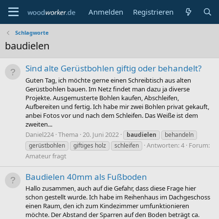
Anmelden
Registrieren
Schlagworte
baudielen
Sind alte Gerüstbohlen giftig oder behandelt?
Guten Tag, ich möchte gerne einen Schreibtisch aus alten
Gerüstbohlen bauen. Im Netz findet man dazu ja diverse
Projekte. Ausgemusterte Bohlen kaufen, Abschleifen,
Aufbereiten und fertig. Ich habe mir zwei Bohlen privat gekauft,
anbei Fotos vor und nach dem Schleifen. Das Weiße ist dem
zweiten...
Daniel224
Thema
20. Juni 2022
baudielen
behandeln
Antworten: 4
Forum:
gerüstbohlen
giftiges holz
schleifen
Amateur fragt
Baudielen 40mm als Fußboden
Hallo zusammen, auch auf die Gefahr, dass diese Frage hier
schon gestellt wurde. Ich habe im Reihenhaus im Dachgeschoss
einen Raum, den ich zum Kindezimmer umfunktionieren
möchte. Der Abstand der Sparren auf den Boden beträgt ca.