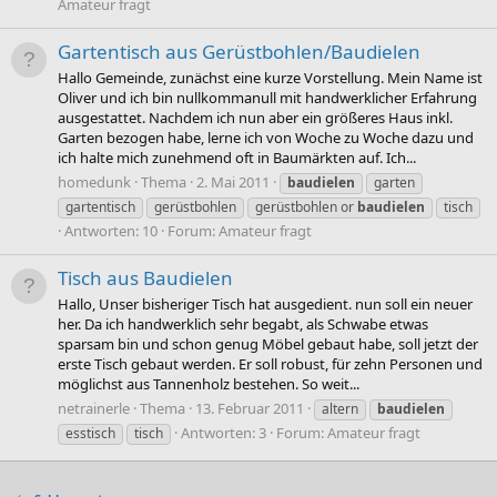
Amateur fragt
Gartentisch aus Gerüstbohlen/Baudielen
Hallo Gemeinde, zunächst eine kurze Vorstellung. Mein Name ist
Oliver und ich bin nullkommanull mit handwerklicher Erfahrung
ausgestattet. Nachdem ich nun aber ein größeres Haus inkl.
Garten bezogen habe, lerne ich von Woche zu Woche dazu und
ich halte mich zunehmend oft in Baumärkten auf. Ich...
homedunk
Thema
2. Mai 2011
baudielen
garten
gartentisch
gerüstbohlen
gerüstbohlen or
baudielen
tisch
Antworten: 10
Forum:
Amateur fragt
Tisch aus Baudielen
Hallo, Unser bisheriger Tisch hat ausgedient. nun soll ein neuer
her. Da ich handwerklich sehr begabt, als Schwabe etwas
sparsam bin und schon genug Möbel gebaut habe, soll jetzt der
erste Tisch gebaut werden. Er soll robust, für zehn Personen und
möglichst aus Tannenholz bestehen. So weit...
netrainerle
Thema
13. Februar 2011
altern
baudielen
Antworten: 3
Forum:
Amateur fragt
esstisch
tisch