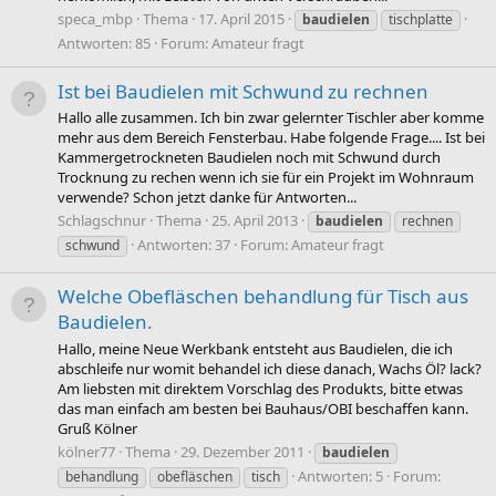
speca_mbp
Thema
17. April 2015
baudielen
tischplatte
Antworten: 85
Forum:
Amateur fragt
Ist bei Baudielen mit Schwund zu rechnen
Hallo alle zusammen. Ich bin zwar gelernter Tischler aber komme
mehr aus dem Bereich Fensterbau. Habe folgende Frage.... Ist bei
Kammergetrockneten Baudielen noch mit Schwund durch
Trocknung zu rechen wenn ich sie für ein Projekt im Wohnraum
verwende? Schon jetzt danke für Antworten...
Schlagschnur
Thema
25. April 2013
baudielen
rechnen
Antworten: 37
Forum:
Amateur fragt
schwund
Welche Obefläschen behandlung für Tisch aus
Baudielen.
Hallo, meine Neue Werkbank entsteht aus Baudielen, die ich
abschleife nur womit behandel ich diese danach, Wachs Öl? lack?
Am liebsten mit direktem Vorschlag des Produkts, bitte etwas
das man einfach am besten bei Bauhaus/OBI beschaffen kann.
Gruß Kölner
kölner77
Thema
29. Dezember 2011
baudielen
Antworten: 5
Forum:
behandlung
obefläschen
tisch