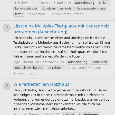
Freischwimmer
Thema
15. Juni 2014
ausdehnung
balkon
balkongeländer
douglasie
geländer
längenausdehnung
Antworten: 5
Forum:
Amateur fragt
latten
Lässt eine Multiplex-Tischplatte mit Kantenholz
umrahmen (Ausdehnung)
Ich habe ein Couchtisch im Visier und überlege ob ich für die
Tischplatte eine Multiplex aus Buche nehmen soll (so ca. 18 mm
Dick). Um Optik ein wenig zu verbessern wollte ich es mit 30x30
mm Kantenholz einrahmen - Auf Kantholz quasi ein 18x18 mm
Falz einfräsen und leimen. Werden die Fugen...
Jyge
Thema
30. Dezember 2013
ausdehnung
kantenholz
Antworten: 2
Forum:
multiplextischplatte
umrahmen
Amateur fragt
Wie "arbeitet" ein Holzhaus?
Hallo, ich hoffe, dass die Frage hier nicht zu sehr OT ist. Da wir
seit einiger Zeit in einem Holzständerhaus mit Holzfenstern
wohnen, und weil es dort ab und zu mal knackt, was wir von den
bisherigen Massivhäusern nicht kannten, würde mich mal
interessieren, wie ein Holzhaus arbeitet...
Erdhorn
Thema
14. Juli 2013
arbeitet
ausdehnung