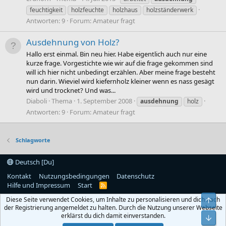
feuchtigkeit
holzfeuchte
holzhaus
holzständerwerk
Antworten: 9
Forum:
Amateur fragt
Ausdehnung von Holz?
Hallo erst einmal. Bin neu hier. Habe eigentlich auch nur eine
kurze frage. Vorgestichte wie wir auf die frage gekommen sind
will ich hier nicht unbedingt erzählen. Aber meine frage besteht
nun darin. Wieviel wird kiefernholz kleiner wenn es nass gesägt
wird und trocknet? Und was...
Diaboli
Thema
1. September 2008
ausdehnung
holz
Antworten: 9
Forum:
Amateur fragt
Schlagworte
Deutsch [Du]
Kontakt
Nutzungsbedingungen
Datenschutz
Hilfe und Impressum
Start
R
S
Diese Seite verwendet Cookies, um Inhalte zu personalisieren und dich nach
Obe
S
der Registrierung angemeldet zu halten. Durch die Nutzung unserer Webseite
erklärst du dich damit einverstanden.
Unt