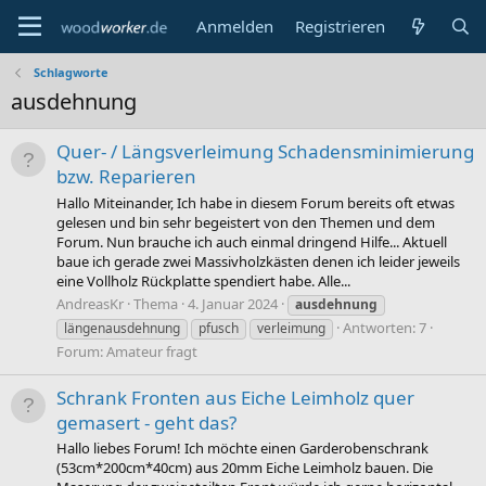
Anmelden
Registrieren
Schlagworte
ausdehnung
Quer- / Längsverleimung Schadensminimierung
bzw. Reparieren
Hallo Miteinander, Ich habe in diesem Forum bereits oft etwas
gelesen und bin sehr begeistert von den Themen und dem
Forum. Nun brauche ich auch einmal dringend Hilfe... Aktuell
baue ich gerade zwei Massivholzkästen denen ich leider jeweils
eine Vollholz Rückplatte spendiert habe. Alle...
AndreasKr
Thema
4. Januar 2024
ausdehnung
Antworten: 7
längenausdehnung
pfusch
verleimung
Forum:
Amateur fragt
Schrank Fronten aus Eiche Leimholz quer
gemasert - geht das?
Hallo liebes Forum! Ich möchte einen Garderobenschrank
(53cm*200cm*40cm) aus 20mm Eiche Leimholz bauen. Die