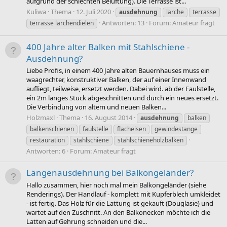
aufgrund der schlechten Belüftung). Die Terrasse ist...
Kuliwa
Thema
12. Juli 2020
ausdehnung
lärche
terrasse
Antworten: 13
Forum:
Amateur fragt
terrasse lärchendielen
400 Jahre alter Balken mit Stahlschiene -
Ausdehnung?
Liebe Profis, in einem 400 Jahre alten Bauernhauses muss ein
waagrechter, konstruktiver Balken, der auf einer Innenwand
aufliegt, teilweise, ersetzt werden. Dabei wird. ab der Faulstelle,
ein 2m langes Stück abgeschnitten und durch ein neues ersetzt.
Die Verbindung von altem und neuen Balken...
Holzmaxl
Thema
16. August 2014
ausdehnung
balken
balkenschienen
faulstelle
flacheisen
gewindestange
restauration
stahlschiene
stahlschieneholzbalken
Antworten: 6
Forum:
Amateur fragt
Längenausdehnung bei Balkongeländer?
Hallo zusammen, hier noch mal mein Balkongeländer (siehe
Renderings). Der Handlauf - komplett mit Kupferblech umkleidet
- ist fertig. Das Holz für die Lattung ist gekauft (Douglasie) und
wartet auf den Zuschnitt. An den Balkonecken möchte ich die
Latten auf Gehrung schneiden und die...