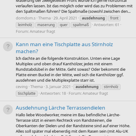
Maserung der zweigeteilten Front würde ich gerne horizontal
verlaufen lassen. Ist das möglich oder wird das zu Problemen mit
den Spaltmaßen führen? Die Spaltmaße (sowohl zwischen den...
domdom.s
Thema
29. April 2021
ausdehnung
front
Antworten: 61
leimholz
maserung
quer
spaltmaß
Forum:
Amateur fragt
Kann man eine Tischplatte aus Stirnholz
machen?
Ich dachte an die folgende Konstruktion. Unten eine Lage
Multiplex und oben drauf Kanthölzer, jedes mit einem
Rundstabdübel in der Mitte. Geht sowas? Oder bekommt die
Platte einen Buckel in der Mitte, weil sich die Kanthölzer ggf.
ausdehnen und die Multiplexplatte starr ist.
ceving
Thema
3. Januar 2021
ausdehnung
stirnholz
Antworten: 18
Forum:
Amateur fragt
tischplatte
Ausdehnung Lärche Terrassendielen
Hallo liebe Woodworker, meine im Bau befindliche Lärche-
Terrasse sitzt in einem Rechteck von Randsteinen, die
Oberkanten der Dielen und der Randsteine sind auf einer Höhe.
Alles soll später mal ebenerdig mit dem Rasen sein (mit Alu-UK