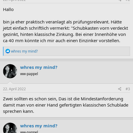
Hallo
bin ja eher praktisch veranlagt als prüfungsrelevant. Hätte
jetzt einfach schriftlich vermerkt: "Schubkasten vorn verdeckt
gezinkt, hinten klassische Zinkung. Bei einer Innenhöhe von
ca 40 mm könnte ich mir auch einen Einzinker vorstellen.
R
whres my mind?
e
a
k
whres my mind?
t
ww-pappel
i
o
n
e
22. April 2022
#3
n
:
Zwei sollten es schon sein, Das ist die Mindestanforderung
damit man von einer Hand gefertigten klassischen Schublade
sprechen kann.
whres my mind?
ww-pappel