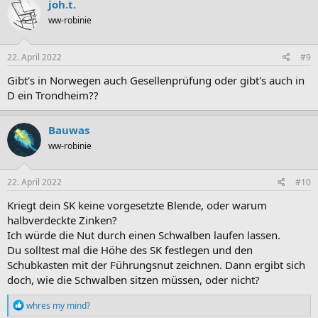
joh.t.
ww-robinie
22. April 2022
#9
Gibt's in Norwegen auch Gesellenprüfung oder gibt's auch in
D ein Trondheim??
Bauwas
ww-robinie
22. April 2022
#10
Kriegt dein SK keine vorgesetzte Blende, oder warum
halbverdeckte Zinken?
Ich würde die Nut durch einen Schwalben laufen lassen.
Du solltest mal die Höhe des SK festlegen und den
Schubkasten mit der Führungsnut zeichnen. Dann ergibt sich
doch, wie die Schwalben sitzen müssen, oder nicht?
R
whres my mind?
e