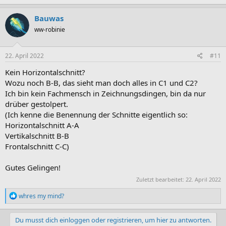
a
k
Bauwas
t
ww-robinie
i
o
n
e
22. April 2022
#11
n
:
Kein Horizontalschnitt?
Wozu noch B-B, das sieht man doch alles in C1 und C2?
Ich bin kein Fachmensch in Zeichnungsdingen, bin da nur
drüber gestolpert.
(Ich kenne die Benennung der Schnitte eigentlich so:
Horizontalschnitt A-A
Vertikalschnitt B-B
Frontalschnitt C-C)
Gutes Gelingen!
Zuletzt bearbeitet:
22. April 2022
R
whres my mind?
e
a
k
Du musst dich einloggen oder registrieren, um hier zu antworten.