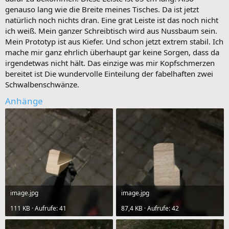
genauso lang wie die Breite meines Tisches. Da ist jetzt
natürlich noch nichts dran. Eine grat Leiste ist das noch nicht
ich weiß. Mein ganzer Schreibtisch wird aus Nussbaum sein.
Mein Prototyp ist aus Kiefer. Und schon jetzt extrem stabil. Ich
mache mir ganz ehrlich überhaupt gar keine Sorgen, dass da
irgendetwas nicht hält. Das einzige was mir Kopfschmerzen
bereitet ist Die wundervolle Einteilung der fabelhaften zwei
Schwalbenschwänze.
Anhänge
image.jpg
image.jpg
111 KB · Aufrufe: 41
87,4 KB · Aufrufe: 42