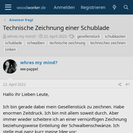
Anmelden
Registrieren
Amateur fragt
Technische Zeichnung einer Schublade
E
E
S
whres my mind?
22. April 2022
gesellenstück
schubkasten
r
r
c
schublade
schwalben
technische zeichnung
technisches zeichnen
s
s
h
zinken
t
t
l
e
e
a
whres my mind?
l
l
g
l
l
w
ww-pappel
e
t
o
r
a
r
m
t
22. April 2022
#1
e
Hallo ihr Lieben Leute,
Ich bin gerade dabei mein Gesellenstück zu zeichnen. Habe
enormen Zeitdruck. Ich bin mit allem soweit durch. Aber
immer wieder scheitere ich an einer vernünftigen Zeichnung
beziehungsweise Einteilung der Schwalbenschwänze. Ich
stelle mal ganz kurz meine Idee vor: