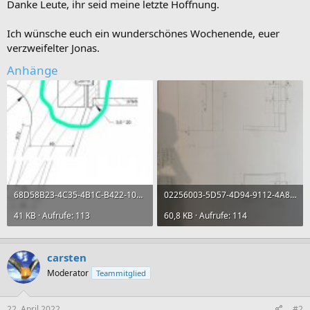
Danke Leute, ihr seid meine letzte Hoffnung.
Ich wünsche euch ein wunderschönes Wochenende, euer
verzweifelter Jonas.
Anhänge
68D58B23-4C35-4B1C-B422-103CD522D51E.jpeg
02256003-5D57-4D94-9112-4A86F34BA92E.jpeg
41 KB · Aufrufe: 113
60,8 KB · Aufrufe: 114
carsten
Moderator
Teammitglied
22. April 2022
#2