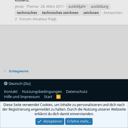
Koblenz.
jenas
Thema
28. März 2011
ausbildjahr
ausbildung
Antworten:
technisches
technisches
zeichnen
zeichnen
2
Forum:
Amateur fragt
Schlagworte
Deutsch [Du]
Kontakt
Nutzungsbedingungen
Datenschutz
Hilfe und Impressum
Start
R
S
Diese Seite verwendet Cookies, um Inhalte zu personalisieren und dich nach
S
der Registrierung angemeldet zu halten. Durch die Nutzung unserer Webseite
erklärst du dich damit einverstanden.
Akzeptieren
Erfahre mehr…