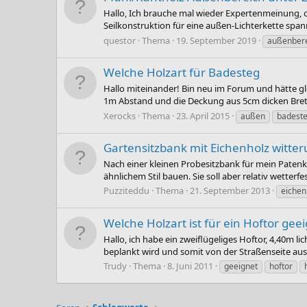
Hallo, Ich brauche mal wieder Expertenmeinung, 
Seilkonstruktion für eine außen-Lichterkette spann
questor
Thema
19. September 2019
außenber
Welche Holzart für Badesteg
Hallo miteinander! Bin neu im Forum und hätte gle
1m Abstand und die Deckung aus 5cm dicken Bretter
Xerocks
Thema
23. April 2015
außen
badest
Gartensitzbank mit Eichenholz witte
Nach einer kleinen Probesitzbank für mein Patenk
ähnlichem Stil bauen. Sie soll aber relativ wetter
Puzziteddu
Thema
21. September 2013
eichen
Welche Holzart ist für ein Hoftor gee
Hallo, ich habe ein zweiflügeliges Hoftor, 4,40m l
beplankt wird und somit von der Straßenseite aus n
Trudy
Thema
8. Juni 2011
geeignet
hoftor