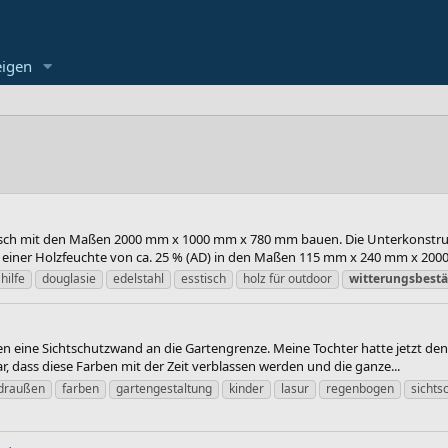
eigen
sch mit den Maßen 2000 mm x 1000 mm x 780 mm bauen. Die Unterkonstruktio
 einer Holzfeuchte von ca. 25 % (AD) in den Maßen 115 mm x 240 mm x 2000.
hilfe
douglasie
edelstahl
esstisch
holz für outdoor
witterungsbest
en eine Sichtschutzwand an die Gartengrenze. Meine Tochter hatte jetzt de
, dass diese Farben mit der Zeit verblassen werden und die ganze...
draußen
farben
gartengestaltung
kinder
lasur
regenbogen
sichts