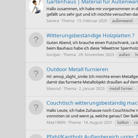
Gartenhaus | Material für Außenwa
Hallo zusammen, ich habe mir vorgenommen in di
gefällt uns sehr gut und ich möchte versuchen das
Severa
Thema
15. Februar 2025
außenwand
Witterungsbeständige Holzplatten ?
Guten Abend, ich brauche einen Putzschrank, ca 68
beim Bauhaus habe ich diese "Allwettrer Sperrholz
bsrdjan
Thema
29. November 2023
außen
h
Outdoor Metall furnieren
Hi! :emoji_slight_smile: Ich möchte einen Metallg
damit das furnierte Metallobjekt draußen auf de
Idwood
Thema
2. Januar 2023
metall furnier
Couchtisch witterungsbeständig mac
Hallo Leute, ich habe Zuhause noch Couchtische r
vonnöten ist und wenn ja, welche genau? Der Balk
Max19899
Thema
19. August 2021
balkon
co
Pfahl/Kantholz Außenbereich unter Z