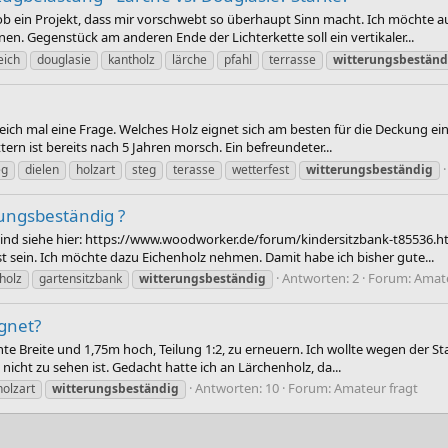
ob ein Projekt, dass mir vorschwebt so überhaupt Sinn macht. Ich möchte 
en. Gegenstück am anderen Ende der Lichterkette soll ein vertikaler...
eich
douglasie
kantholz
lärche
pfahl
terrasse
witterungsbeständ
ich mal eine Frage. Welches Holz eignet sich am besten für die Deckung eine
n ist bereits nach 5 Jahren morsch. Ein befreundeter...
eg
dielen
holzart
steg
terasse
wetterfest
witterungsbeständig
rungsbeständig ?
ind siehe hier: https://www.woodworker.de/forum/kindersitzbank-t85536.ht
fest sein. Ich möchte dazu Eichenholz nehmen. Damit habe ich bisher gute...
Antworten: 2
Forum:
Amate
holz
gartensitzbank
witterungsbeständig
ignet?
ichte Breite und 1,75m hoch, Teilung 1:2, zu erneuern. Ich wollte wegen der 
icht zu sehen ist. Gedacht hatte ich an Lärchenholz, da...
Antworten: 10
Forum:
Amateur fragt
holzart
witterungsbeständig