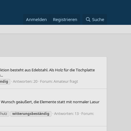
Anmelden
Registrieren
Suche
n besteht aus Edelstahl. Als Holz für die Tischplatte
..
Antworten: 20
Forum:
Amateur fragt
ändig
n Wunsch geäußert, die Elemente statt mit normaler Lasur
Antworten: 13
Forum:
chutz
witterungsbeständig