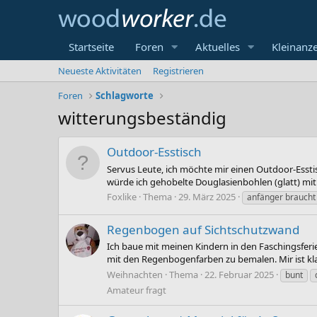
Startseite
Foren
Aktuelles
Kleinanz
Neueste Aktivitäten
Registrieren
Foren
Schlagworte
witterungsbeständig
Outdoor-Esstisch
Servus Leute, ich möchte mir einen Outdoor-Essti
würde ich gehobelte Douglasienbohlen (glatt) mit
Foxlike
Thema
29. März 2025
anfänger braucht 
Regenbogen auf Sichtschutzwand
Ich baue mit meinen Kindern in den Faschingsferi
mit den Regenbogenfarben zu bemalen. Mir ist klar
Weihnachten
Thema
22. Februar 2025
bunt
Amateur fragt