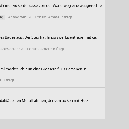
auf einer Außenterrasse von der Wand weg eine waagerechte
Antworten: 20
Forum:
Amateur fragt
ig
s Badestegs. Der Steg hat längs zwei Eisenträger mit ca.
Antworten: 20
Forum:
Amateur fragt
ml möchte ich nun eine Grössere für 3 Personen in
ur fragt
Stabilität einen Metallrahmen, der von außen mit Holz