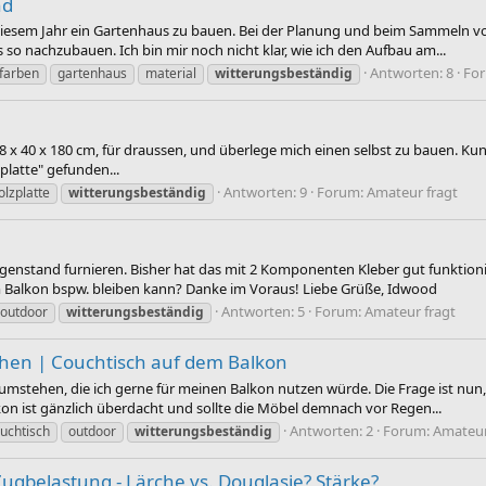
nd
esem Jahr ein Gartenhaus zu bauen. Bei der Planung und beim Sammeln von
 so nachzubauen. Ich bin mir noch nicht klar, wie ich den Aufbau am...
Antworten: 8
Fo
farben
gartenhaus
material
witterungsbeständig
 x 40 x 180 cm, für draussen, und überlege mich einen selbst zu bauen. Kun
platte" gefunden...
Antworten: 9
Forum:
Amateur fragt
olzplatte
witterungsbeständig
egenstand furnieren. Bisher hat das mit 2 Komponenten Kleber gut funktioni
m Balkon bspw. bleiben kann? Danke im Voraus! Liebe Grüße, Idwood
Antworten: 5
Forum:
Amateur fragt
outdoor
witterungsbeständig
hen | Couchtisch auf dem Balkon
umstehen, die ich gerne für meinen Balkon nutzen würde. Die Frage ist nun
on ist gänzlich überdacht und sollte die Möbel demnach vor Regen...
Antworten: 2
Forum:
Amateur
uchtisch
outdoor
witterungsbeständig
ugbelastung - Lärche vs. Douglasie? Stärke?