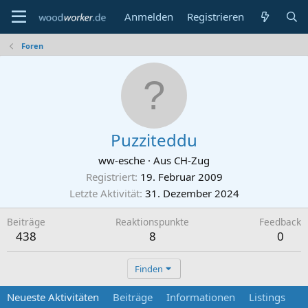
Anmelden
Registrieren
Foren
Puzziteddu
ww-esche
·
Aus
CH-Zug
Registriert
19. Februar 2009
Letzte Aktivität
31. Dezember 2024
Beiträge
Reaktionspunkte
Feedback
438
8
0
Finden
Neueste Aktivitäten
Beiträge
Informationen
Listings