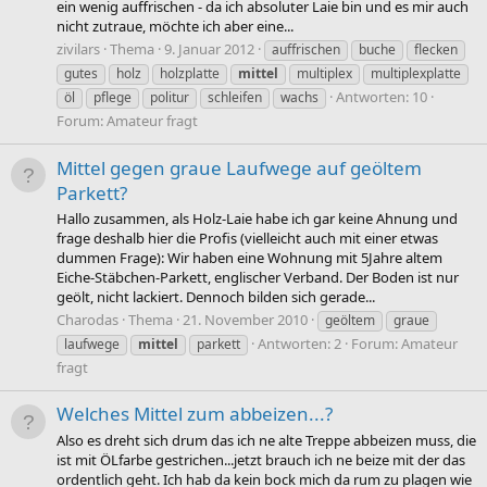
ein wenig auffrischen - da ich absoluter Laie bin und es mir auch
nicht zutraue, möchte ich aber eine...
zivilars
Thema
9. Januar 2012
auffrischen
buche
flecken
gutes
holz
holzplatte
mittel
multiplex
multiplexplatte
Antworten: 10
öl
pflege
politur
schleifen
wachs
Forum:
Amateur fragt
Mittel gegen graue Laufwege auf geöltem
Parkett?
Hallo zusammen, als Holz-Laie habe ich gar keine Ahnung und
frage deshalb hier die Profis (vielleicht auch mit einer etwas
dummen Frage): Wir haben eine Wohnung mit 5Jahre altem
Eiche-Stäbchen-Parkett, englischer Verband. Der Boden ist nur
geölt, nicht lackiert. Dennoch bilden sich gerade...
Charodas
Thema
21. November 2010
geöltem
graue
Antworten: 2
Forum:
Amateur
laufwege
mittel
parkett
fragt
Welches Mittel zum abbeizen...?
Also es dreht sich drum das ich ne alte Treppe abbeizen muss, die
ist mit ÖLfarbe gestrichen...jetzt brauch ich ne beize mit der das
ordentlich geht. Ich hab da kein bock mich da rum zu plagen wie