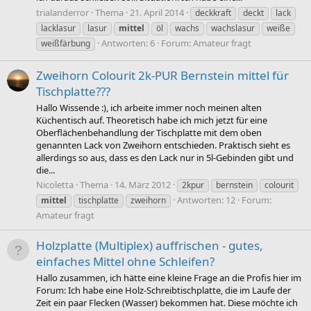
trialanderror
Thema
21. April 2014
deckkraft
deckt
lack
lacklasur
lasur
mittel
öl
wachs
wachslasur
weiße
Antworten: 6
Forum:
Amateur fragt
weißfärbung
Zweihorn Colourit 2k-PUR Bernstein mittel für
Tischplatte???
Hallo Wissende :), ich arbeite immer noch meinen alten
Küchentisch auf. Theoretisch habe ich mich jetzt für eine
Oberflächenbehandlung der Tischplatte mit dem oben
genannten Lack von Zweihorn entschieden. Praktisch sieht es
allerdings so aus, dass es den Lack nur in 5l-Gebinden gibt und
die...
Nicoletta
Thema
14. März 2012
2kpur
bernstein
colourit
Antworten: 12
Forum:
mittel
tischplatte
zweihorn
Amateur fragt
Holzplatte (Multiplex) auffrischen - gutes,
einfaches Mittel ohne Schleifen?
Hallo zusammen, ich hätte eine kleine Frage an die Profis hier im
Forum: Ich habe eine Holz-Schreibtischplatte, die im Laufe der
Zeit ein paar Flecken (Wasser) bekommen hat. Diese möchte ich