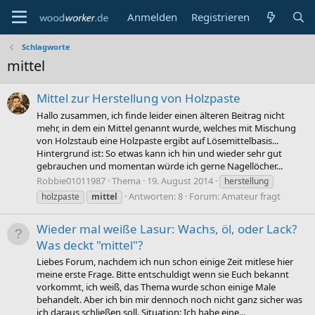
Anmelden
Registrieren
Schlagworte
mittel
Mittel zur Herstellung von Holzpaste
Hallo zusammen, ich finde leider einen älteren Beitrag nicht
mehr, in dem ein Mittel genannt wurde, welches mit Mischung
von Holzstaub eine Holzpaste ergibt auf Lösemittelbasis...
Hintergrund ist: So etwas kann ich hin und wieder sehr gut
gebrauchen und momentan würde ich gerne Nagellöcher...
Robbie01011987
Thema
19. August 2014
herstellung
Antworten: 8
Forum:
Amateur fragt
holzpaste
mittel
Wieder mal weiße Lasur: Wachs, öl, oder Lack?
Was deckt "mittel"?
Liebes Forum, nachdem ich nun schon einige Zeit mitlese hier
meine erste Frage. Bitte entschuldigt wenn sie Euch bekannt
vorkommt, ich weiß, das Thema wurde schon einige Male
behandelt. Aber ich bin mir dennoch noch nicht ganz sicher was
ich daraus schließen soll. Situation: Ich habe eine...