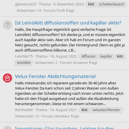
glenwood25
Thema
9. Dezember 2023
kitt
scheibentausch
Antworten: 14
Forum:
Profi fragt
Ist Leinölkitt diffusionsoffen und kapillar aktiv?
Hallo, Die Hauptfrage: eigentlich ganz einfache Frage: Ist
Leinölkitt diffusionsoffen? Ich denke ja, und er müsste eigentlich
auch kapillar aktiv sein. Aber ich hab im Forum und im ganzen
Netz gesucht, nichts gefunden. Der Hintergrund: Denn es gibt ja
auch diffusionsoffene Silikone, z.B...
Leinöler75
Thema
18. August 2022
diffusion
kapillar
kitt
Antworten: 2
Forum:
Amateur fragt
leinölkitt
Velux Fenster Abdichtungsmaterial
Hallo miteinander, ich repariere gerade ein 30-40 Jahre altes
Velux-Fenster. Da kam schon seit 2 Jahren Wasser von Außen
irgendwo an der Scheibe entlang nach innen unten rechts. Jetzt
habe ich den Flügel ausgebaut und außen die Aluabdeckung
heruntergenommen. Diese ist mit einem schwarzen...
WinfriedM
Thema
14. August 2021
kitt
veluxdachfenster
Antworten: 15
Forum:
Amateur fragt
Innentüren: Glas tauschen, Leisten kaufen