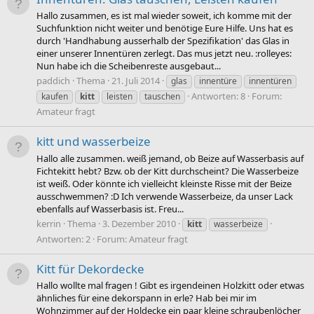
Hallo zusammen, es ist mal wieder soweit, ich komme mit der
Suchfunktion nicht weiter und benötige Eure Hilfe. Uns hat es
durch 'Handhabung ausserhalb der Spezifikation' das Glas in
einer unserer Innentüren zerlegt. Das mus jetzt neu. :rolleyes:
Nun habe ich die Scheibenreste ausgebaut...
paddich
Thema
21. Juli 2014
glas
innentüre
innentüren
Antworten: 8
Forum:
kaufen
kitt
leisten
tauschen
Amateur fragt
kitt und wasserbeize
Hallo alle zusammen. weiß jemand, ob Beize auf Wasserbasis auf
Fichtekitt hebt? Bzw. ob der Kitt durchscheint? Die Wasserbeize
ist weiß. Oder könnte ich vielleicht kleinste Risse mit der Beize
ausschwemmen? :D Ich verwende Wasserbeize, da unser Lack
ebenfalls auf Wasserbasis ist. Freu...
kerrin
Thema
3. Dezember 2010
kitt
wasserbeize
Antworten: 2
Forum:
Amateur fragt
Kitt für Dekordecke
Hallo wollte mal fragen ! Gibt es irgendeinen Holzkitt oder etwas
ähnliches für eine dekorspann in erle? Hab bei mir im
Wohnzimmer auf der Holdecke ein paar kleine schraubenlöcher