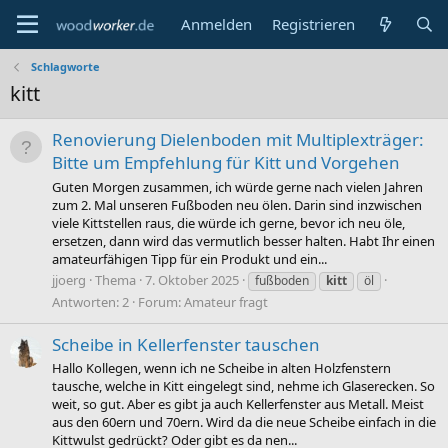
Anmelden
Registrieren
Schlagworte
kitt
Renovierung Dielenboden mit Multiplexträger:
Bitte um Empfehlung für Kitt und Vorgehen
Guten Morgen zusammen, ich würde gerne nach vielen Jahren
zum 2. Mal unseren Fußboden neu ölen. Darin sind inzwischen
viele Kittstellen raus, die würde ich gerne, bevor ich neu öle,
ersetzen, dann wird das vermutlich besser halten. Habt Ihr einen
amateurfähigen Tipp für ein Produkt und ein...
jjoerg
Thema
7. Oktober 2025
fußboden
kitt
öl
Antworten: 2
Forum:
Amateur fragt
Scheibe in Kellerfenster tauschen
Hallo Kollegen, wenn ich ne Scheibe in alten Holzfenstern
tausche, welche in Kitt eingelegt sind, nehme ich Glaserecken. So
weit, so gut. Aber es gibt ja auch Kellerfenster aus Metall. Meist
aus den 60ern und 70ern. Wird da die neue Scheibe einfach in die
Kittwulst gedrückt? Oder gibt es da nen...