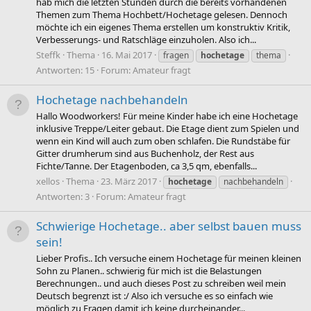
hab mich die letzten Stunden durch die bereits vorhandenen
Themen zum Thema Hochbett/Hochetage gelesen. Dennoch
möchte ich ein eigenes Thema erstellen um konstruktiv Kritik,
Verbesserungs- und Ratschläge einzuholen. Also ich...
Steffk
Thema
16. Mai 2017
fragen
hochetage
thema
Antworten: 15
Forum:
Amateur fragt
Hochetage nachbehandeln
Hallo Woodworkers! Für meine Kinder habe ich eine Hochetage
inklusive Treppe/Leiter gebaut. Die Etage dient zum Spielen und
wenn ein Kind will auch zum oben schlafen. Die Rundstäbe für
Gitter drumherum sind aus Buchenholz, der Rest aus
Fichte/Tanne. Der Etagenboden, ca 3,5 qm, ebenfalls...
xellos
Thema
23. März 2017
hochetage
nachbehandeln
Antworten: 3
Forum:
Amateur fragt
Schwierige Hochetage.. aber selbst bauen muss
sein!
Lieber Profis.. Ich versuche einem Hochetage für meinen kleinen
Sohn zu Planen.. schwierig für mich ist die Belastungen
Berechnungen.. und auch dieses Post zu schreiben weil mein
Deutsch begrenzt ist :/ Also ich versuche es so einfach wie
möglich zu Fragen damit ich keine durcheinander...