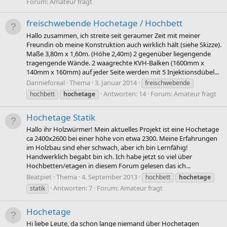
Forum:
Amateur fragt
freischwebende Hochetage / Hochbett
Hallo zusammen, ich streite seit geraumer Zeit mit meiner
Freundin ob meine Konstruktion auch wirklich hält (siehe Skizze).
Maße 3,80m x 1,60m. (Höhe 2,40m) 2 gegenüber liegengende
tragengende Wände. 2 waagrechte KVH-Balken (1600mm x
140mm x 160mm) auf jeder Seite werden mit 5 Injektionsdübel...
Dannieforeal
Thema
3. Januar 2014
freischwebende
Antworten: 14
Forum:
Amateur fragt
hochbett
hochetage
Hochetage Statik
Hallo ihr Holzwürmer! Mein aktuelles Projekt ist eine Hochetage
ca 2400x2600 bei einer höhe von etwa 2300. Meine Erfahrungen
im Holzbau sind eher schwach, aber ich bin Lernfähig!
Handwerklich begabt bin ich. Ich habe jetzt so viel über
Hochbetten/etagen in diesem Forum gelesen das ich...
Beatpiet
Thema
4. September 2013
hochbett
hochetage
Antworten: 7
Forum:
Amateur fragt
statik
Hochetage
Hi liebe Leute, da schon lange niemand über Hochetagen