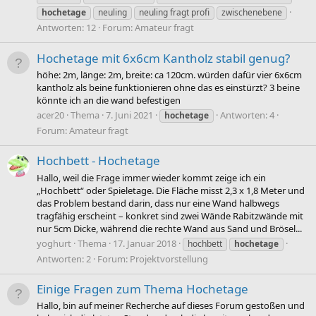
hochetage
neuling
neuling fragt profi
zwischenebene
Antworten: 12
Forum:
Amateur fragt
Hochetage mit 6x6cm Kantholz stabil genug?
höhe: 2m, länge: 2m, breite: ca 120cm. würden dafür vier 6x6cm
kantholz als beine funktionieren ohne das es einstürzt? 3 beine
könnte ich an die wand befestigen
acer20
Thema
7. Juni 2021
Antworten: 4
hochetage
Forum:
Amateur fragt
Hochbett - Hochetage
Hallo, weil die Frage immer wieder kommt zeige ich ein
„Hochbett“ oder Spieletage. Die Fläche misst 2,3 x 1,8 Meter und
das Problem bestand darin, dass nur eine Wand halbwegs
tragfähig erscheint – konkret sind zwei Wände Rabitzwände mit
nur 5cm Dicke, während die rechte Wand aus Sand und Brösel...
yoghurt
Thema
17. Januar 2018
hochbett
hochetage
Antworten: 2
Forum:
Projektvorstellung
Einige Fragen zum Thema Hochetage
Hallo, bin auf meiner Recherche auf dieses Forum gestoßen und