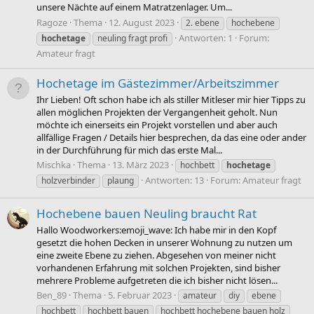
unsere Nächte auf einem Matratzenlager. Um...
Ragoze
Thema
12. August 2023
2. ebene
hochebene
Antworten: 1
Forum:
hochetage
neuling fragt profi
Amateur fragt
Hochetage im Gästezimmer/Arbeitszimmer
Ihr Lieben! Oft schon habe ich als stiller Mitleser mir hier Tipps zu
allen möglichen Projekten der Vergangenheit geholt. Nun
möchte ich einerseits ein Projekt vorstellen und aber auch
allfällige Fragen / Details hier besprechen, da das eine oder ander
in der Durchführung für mich das erste Mal...
Mischka
Thema
13. März 2023
hochbett
hochetage
Antworten: 13
Forum:
Amateur fragt
holzverbinder
plaung
Hochebene bauen Neuling braucht Rat
Hallo Woodworkers:emoji_wave: Ich habe mir in den Kopf
gesetzt die hohen Decken in unserer Wohnung zu nutzen um
eine zweite Ebene zu ziehen. Abgesehen von meiner nicht
vorhandenen Erfahrung mit solchen Projekten, sind bisher
mehrere Probleme aufgetreten die ich bisher nicht lösen...
Ben_89
Thema
5. Februar 2023
amateur
diy
ebene
hochbett
hochbett bauen
hochbett hochebene bauen holz