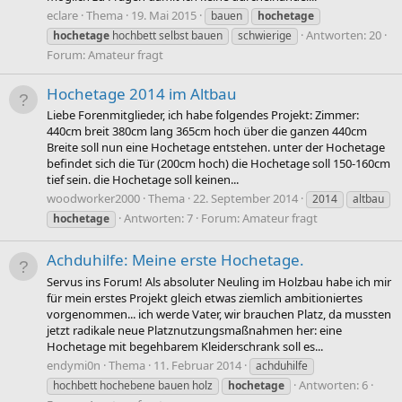
eclare
Thema
19. Mai 2015
bauen
hochetage
Antworten: 20
hochetage
hochbett selbst bauen
schwierige
Forum:
Amateur fragt
Hochetage 2014 im Altbau
Liebe Forenmitglieder, ich habe folgendes Projekt: Zimmer:
440cm breit 380cm lang 365cm hoch über die ganzen 440cm
Breite soll nun eine Hochetage entstehen. unter der Hochetage
befindet sich die Tür (200cm hoch) die Hochetage soll 150-160cm
tief sein. die Hochetage soll keinen...
woodworker2000
Thema
22. September 2014
2014
altbau
Antworten: 7
Forum:
Amateur fragt
hochetage
Achduhilfe: Meine erste Hochetage.
Servus ins Forum! Als absoluter Neuling im Holzbau habe ich mir
für mein erstes Projekt gleich etwas ziemlich ambitioniertes
vorgenommen... ich werde Vater, wir brauchen Platz, da mussten
jetzt radikale neue Platznutzungsmaßnahmen her: eine
Hochetage mit begehbarem Kleiderschrank soll es...
endymi0n
Thema
11. Februar 2014
achduhilfe
Antworten: 6
hochbett hochebene bauen holz
hochetage