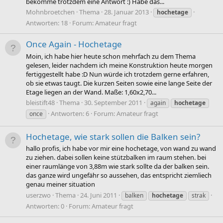
bekomme trotzdem eine Antwort :) Habe das...
Mohnbroetchen
Thema
28. Januar 2013
hochetage
Antworten: 18
Forum:
Amateur fragt
Once Again - Hochetage
Moin, ich habe hier heute schon mehrfach zu dem Thema
gelesen, leider nachdem ich meine Konstruktion heute morgen
fertiggestellt habe :D Nun würde ich trotzdem gerne erfahren,
ob sie etwas taugt. Die kurzen Seiten sowie eine lange Seite der
Etage liegen an der Wand. Maße: 1,60x2,70...
bleistift48
Thema
30. September 2011
again
hochetage
Antworten: 6
Forum:
Amateur fragt
once
Hochetage, wie stark sollen die Balken sein?
hallo profis, ich habe vor mir eine hochetage, von wand zu wand
zu ziehen. dabei sollen keine stützbalken im raum stehen. bei
einer raumlänge von 3,88m wie stark sollte da der balken sein.
das ganze wird ungefähr so aussehen, das entspricht ziemliech
genau meiner situation
userzwo
Thema
24. Juni 2011
balken
hochetage
strak
Antworten: 0
Forum:
Amateur fragt