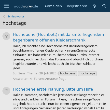
Anmelden
Registrieren
Schlagworte
hochetage
Hochebene (Hochbett) mit darunterliegendem
begehbarem offenen Kleiderschrank
Hallo, ich möchte eine Hochebene mit darunterliegendem
begehbarem offenen Kleiderschrank in eine Zimmerecke
einbauen. Ich habe mich zum Thema schon durchs Internet
gelesen, auch hier durch das Forum, und obwohl ich durchaus
inspiriert wurde und vielleicht auch ein bisschen schlauer -
jedes...
SonSem
Thema
29. Juli 2025
hochebene
hochetage
Antworten: 4
Forum:
Amateur fragt
Hochebene erste Planung, Bitte um Hilfe
Hallo zusammen, nachdem ich jetzt doch seit längerer Zeit hier
eifrig und dankbar im Forum mitlese, mir schon einige Tipps
abgeholt habe, bitte ich nun bei einem eigenen Projekt um Hilfe
und Anregungen. Seit einigen Jahren verbringen wir als Familie