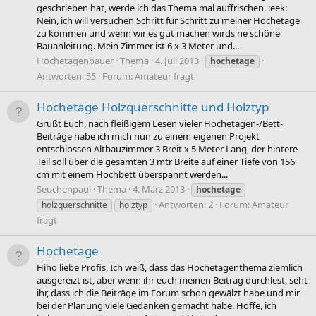
geschrieben hat, werde ich das Thema mal auffrischen. :eek:
Nein, ich will versuchen Schritt für Schritt zu meiner Hochetage
zu kommen und wenn wir es gut machen wirds ne schöne
Bauanleitung. Mein Zimmer ist 6 x 3 Meter und...
Hochetagenbauer
Thema
4. Juli 2013
hochetage
Antworten: 55
Forum:
Amateur fragt
Hochetage Holzquerschnitte und Holztyp
Grüßt Euch, nach fleißigem Lesen vieler Hochetagen-/Bett-
Beiträge habe ich mich nun zu einem eigenen Projekt
entschlossen Altbauzimmer 3 Breit x 5 Meter Lang, der hintere
Teil soll über die gesamten 3 mtr Breite auf einer Tiefe von 156
cm mit einem Hochbett überspannt werden...
Seuchenpaul
Thema
4. März 2013
hochetage
Antworten: 2
Forum:
Amateur
holzquerschnitte
holztyp
fragt
Hochetage
Hiho liebe Profis, Ich weiß, dass das Hochetagenthema ziemlich
ausgereizt ist, aber wenn ihr euch meinen Beitrag durchlest, seht
ihr, dass ich die Beiträge im Forum schon gewälzt habe und mir
bei der Planung viele Gedanken gemacht habe. Hoffe, ich