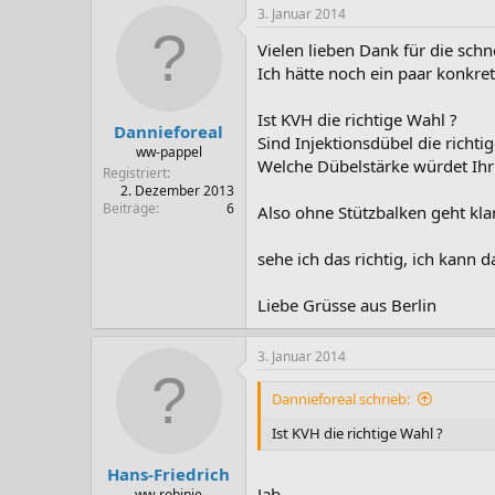
3. Januar 2014
Vielen lieben Dank für die schn
Ich hätte noch ein paar konkre
Ist KVH die richtige Wahl ?
Dannieforeal
Sind Injektionsdübel die richti
ww-pappel
Welche Dübelstärke würdet Ih
Registriert
2. Dezember 2013
Beiträge
6
Also ohne Stützbalken geht kla
sehe ich das richtig, ich kann 
Liebe Grüsse aus Berlin
3. Januar 2014
Dannieforeal schrieb:
Ist KVH die richtige Wahl ?
Hans-Friedrich
Jab.
ww-robinie