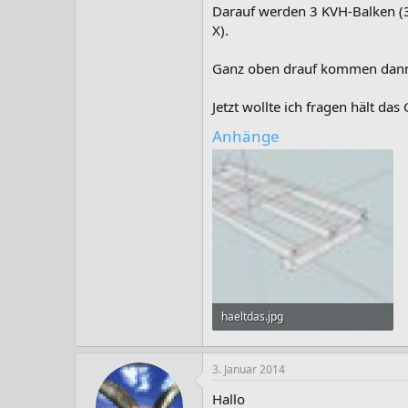
Darauf werden 3 KVH-Balken (
X).
Ganz oben drauf kommen dann
Jetzt wollte ich fragen hält da
Anhänge
haeltdas.jpg
175,9 KB · Aufrufe: 223
3. Januar 2014
Hallo