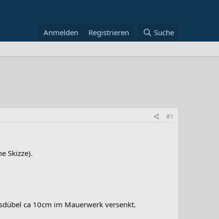
Anmelden
Registrieren
Suche
#1
e Skizze).
sdübel ca 10cm im Mauerwerk versenkt.