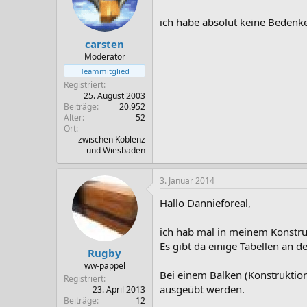
ich habe absolut keine Bedenke
carsten
Moderator
Teammitglied
Registriert
25. August 2003
Beiträge
20.952
Alter
52
Ort
zwischen Koblenz
und Wiesbaden
3. Januar 2014
Hallo Dannieforeal,
ich hab mal in meinem Konstru
Es gibt da einige Tabellen an 
Rugby
ww-pappel
Bei einem Balken (Konstruktio
Registriert
ausgeübt werden.
23. April 2013
Beiträge
12