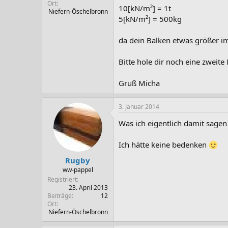
Ort
10[kN/m²] = 1t
Niefern-Öschelbronn
5[kN/m²] = 500kg
da dein Balken etwas größer im
Bitte hole dir noch eine zweit
Gruß Micha
3. Januar 2014
Was ich eigentlich damit sagen
Ich hätte keine bedenken
Rugby
ww-pappel
Registriert
23. April 2013
Beiträge
12
Ort
Niefern-Öschelbronn