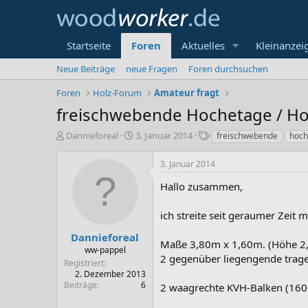
Startseite
Foren
Aktuelles
Kleinanzei
Neue Beiträge
neue Fragen
Foren durchsuchen
Foren
Holz-Forum
Amateur fragt
freischwebende Hochetage / H
E
E
S
Dannieforeal
3. Januar 2014
freischwebende
hoch
r
r
c
s
s
h
3. Januar 2014
t
t
l
e
e
a
Hallo zusammen,
l
l
g
l
l
w
ich streite seit geraumer Zeit 
e
t
o
r
a
r
Dannieforeal
Maße 3,80m x 1,60m. (Höhe 2
m
t
ww-pappel
2 gegenüber liegengende tra
e
Registriert
2. Dezember 2013
Beiträge
6
2 waagrechte KVH-Balken (160