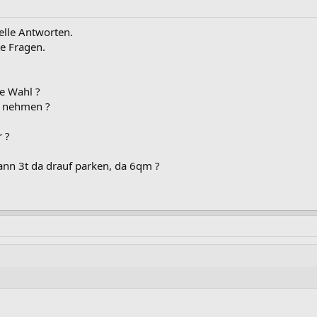
elle Antworten.
te Fragen.
ge Wahl ?
r nehmen ?
r ?
dann 3t da drauf parken, da 6qm ?