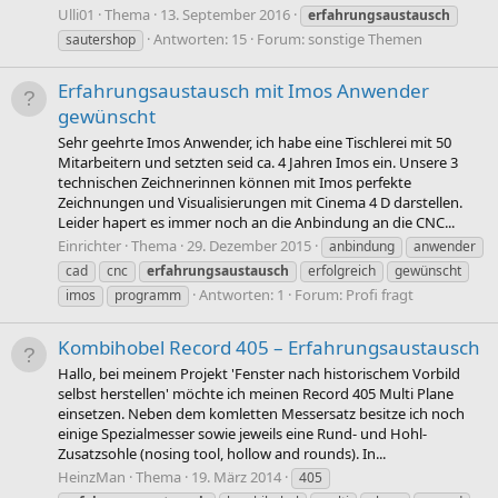
Ulli01
Thema
13. September 2016
erfahrungsaustausch
Antworten: 15
Forum:
sonstige Themen
sautershop
Erfahrungsaustausch mit Imos Anwender
gewünscht
Sehr geehrte Imos Anwender, ich habe eine Tischlerei mit 50
Mitarbeitern und setzten seid ca. 4 Jahren Imos ein. Unsere 3
technischen Zeichnerinnen können mit Imos perfekte
Zeichnungen und Visualisierungen mit Cinema 4 D darstellen.
Leider hapert es immer noch an die Anbindung an die CNC...
Einrichter
Thema
29. Dezember 2015
anbindung
anwender
cad
cnc
erfahrungsaustausch
erfolgreich
gewünscht
Antworten: 1
Forum:
Profi fragt
imos
programm
Kombihobel Record 405 – Erfahrungsaustausch
Hallo, bei meinem Projekt 'Fenster nach historischem Vorbild
selbst herstellen' möchte ich meinen Record 405 Multi Plane
einsetzen. Neben dem komletten Messersatz besitze ich noch
einige Spezialmesser sowie jeweils eine Rund- und Hohl-
Zusatzsohle (nosing tool, hollow and rounds). In...
HeinzMan
Thema
19. März 2014
405