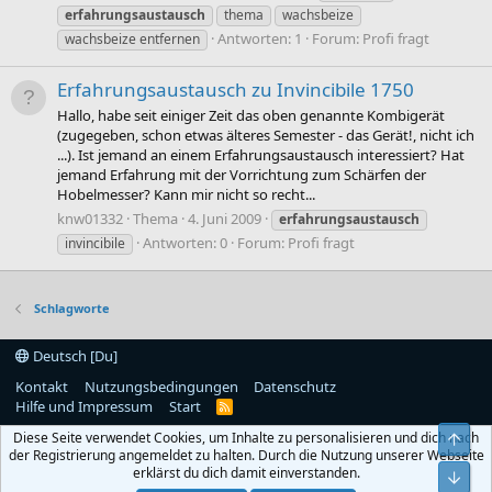
erfahrungsaustausch
thema
wachsbeize
Antworten: 1
Forum:
Profi fragt
wachsbeize entfernen
Erfahrungsaustausch zu Invincibile 1750
Hallo, habe seit einiger Zeit das oben genannte Kombigerät
(zugegeben, schon etwas älteres Semester - das Gerät!, nicht ich
...). Ist jemand an einem Erfahrungsaustausch interessiert? Hat
jemand Erfahrung mit der Vorrichtung zum Schärfen der
Hobelmesser? Kann mir nicht so recht...
knw01332
Thema
4. Juni 2009
erfahrungsaustausch
Antworten: 0
Forum:
Profi fragt
invincibile
Schlagworte
Deutsch [Du]
Kontakt
Nutzungsbedingungen
Datenschutz
Hilfe und Impressum
Start
R
S
Diese Seite verwendet Cookies, um Inhalte zu personalisieren und dich nach
S
Obe
der Registrierung angemeldet zu halten. Durch die Nutzung unserer Webseite
erklärst du dich damit einverstanden.
Unt