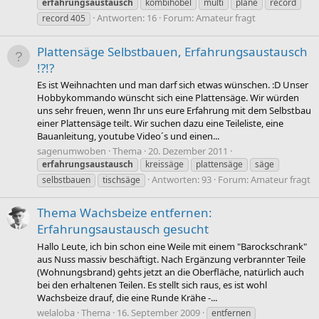
erfahrungsaustausch
kombihobel
multi
plane
record
Antworten: 16
Forum:
Amateur fragt
record 405
Plattensäge Selbstbauen, Erfahrungsaustausch
!?!?
Es ist Weihnachten und man darf sich etwas wünschen. :D Unser
Hobbykommando wünscht sich eine Plattensäge. Wir würden
uns sehr freuen, wenn Ihr uns eure Erfahrung mit dem Selbstbau
einer Plattensäge teilt. Wir suchen dazu eine Teileliste, eine
Bauanleitung, youtube Video´s und einen...
sagenumwoben
Thema
20. Dezember 2011
erfahrungsaustausch
kreissäge
plattensäge
säge
Antworten: 93
Forum:
Amateur fragt
selbstbauen
tischsäge
Thema Wachsbeize entfernen:
Erfahrungsaustausch gesucht
Hallo Leute, ich bin schon eine Weile mit einem "Barockschrank"
aus Nuss massiv beschäftigt. Nach Ergänzung verbrannter Teile
(Wohnungsbrand) gehts jetzt an die Oberfläche, natürlich auch
bei den erhaltenen Teilen. Es stellt sich raus, es ist wohl
Wachsbeize drauf, die eine Runde Krähe -...
welaloba
Thema
16. September 2009
entfernen