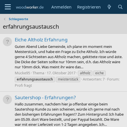
Anmelden
Registrieren
Schlagworte
erfahrungsaustausch
Eiche Altholz Erfahrung
Guten Abend Liebe Gemeinde, ich plane im moment mein
Meisterstück, und habe ein Frage zu Eiche Altholz. Ich würde
gerne 4 Sichtseiten aus Altholz machen, gekittete risse und äste.
Die Dicke der Seiten sollte nur 10mm sein, d.h. das Altholz wäre
nur 10mm dick. Was meint ihr wäre das...
Mücke95
Thema
17. Oktober 2017
altholz
eiche
Antworten: 7
Forum:
erfahrungsaustausch
meisterstück
Profi fragt
Sautershop - Erfahrungen?
Hallo zusammen, nachdem hier ja offenbar einige beim
Sautershop Kunde zu sein scheinen, würde ich gerne mal nach
den bisherigen Erfahrungen fragen!? Zum Hintergrund: Ich habe
am 05.09. dort Ware bestellt, und per Paypal bezahlt. Die Ware
war mit einer Lieferzeit von 1-2 Tagen angegeben. Ich...