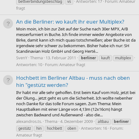
Antworten: 17
Forum:
Amateur
bettverbindungsbeschlag
vs
fragt
An die Berliner: wo kauft ihr euer Multiplex?
Moin moin, ich bin zur Zeit auf der Suche nach 30er MPX, A/B
messerfurniert in Buche. Ich finde immer wieder Angebote von
Birke, damit kann ich mich quasi totschmeißen; aber Buche ist da
irgendwie sehr schwer zu bekommen. Bisher habe ich nur: SH
Scandinavian Holz GmbH und Georg Herté...
SvenY
Thema
13. Februar 2011
berliner
kauft
multiplex
Antworten: 10
Forum:
Amateur fragt
Hochbett im Berliner Altbau - muss nach oben
hin "gestütz werden?
Ihr habt mir alle sehr geholfen. Erst beim Kauf vom Holz, jetzt bei
der Ölung... jetzt geht es um die Sicherheit. Ich wollte nebenher
noch Danke für das tolle Forum sagen. Zum Thema: Mein
Hauptbalken mit einer Länge von 4,13m (12x16cm) hängt
zwischen Badwand und Außenwand - also die...
alexandros.ts.
Thema
4. Dezember 2009
altbau
berliner
Antworten: 16
Forum:
gestütz
hin
hochbett
oben
Amateur fragt