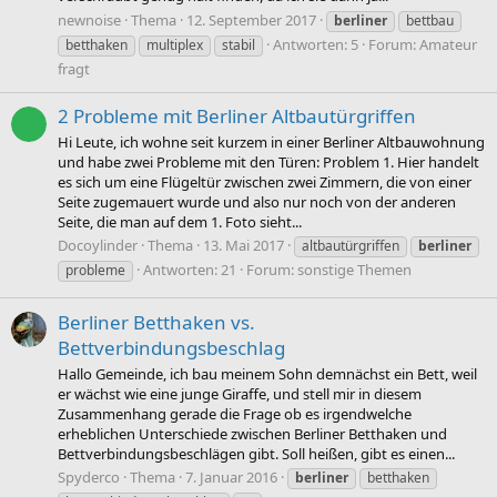
newnoise
Thema
12. September 2017
berliner
bettbau
Antworten: 5
Forum:
Amateur
betthaken
multiplex
stabil
fragt
2 Probleme mit Berliner Altbautürgriffen
Hi Leute, ich wohne seit kurzem in einer Berliner Altbauwohnung
und habe zwei Probleme mit den Türen: Problem 1. Hier handelt
es sich um eine Flügeltür zwischen zwei Zimmern, die von einer
Seite zugemauert wurde und also nur noch von der anderen
Seite, die man auf dem 1. Foto sieht...
Docoylinder
Thema
13. Mai 2017
altbautürgriffen
berliner
Antworten: 21
Forum:
sonstige Themen
probleme
Berliner Betthaken vs.
Bettverbindungsbeschlag
Hallo Gemeinde, ich bau meinem Sohn demnächst ein Bett, weil
er wächst wie eine junge Giraffe, und stell mir in diesem
Zusammenhang gerade die Frage ob es irgendwelche
erheblichen Unterschiede zwischen Berliner Betthaken und
Bettverbindungsbeschlägen gibt. Soll heißen, gibt es einen...
Spyderco
Thema
7. Januar 2016
berliner
betthaken