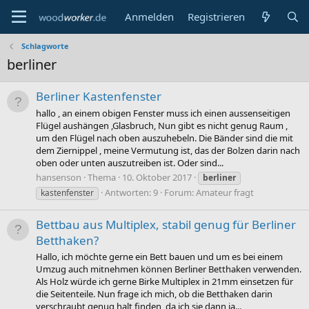
Anmelden
Registrieren
Schlagworte
berliner
Berliner Kastenfenster
hallo , an einem obigen Fenster muss ich einen aussenseitigen
Flügel aushängen ,Glasbruch, Nun gibt es nicht genug Raum ,
um den Flügel nach oben auszuhebeln. Die Bänder sind die mit
dem Ziernippel , meine Vermutung ist, das der Bolzen darin nach
oben oder unten auszutreiben ist. Oder sind...
hansenson
Thema
10. Oktober 2017
berliner
Antworten: 9
Forum:
Amateur fragt
kastenfenster
Bettbau aus Multiplex, stabil genug für Berliner
Betthaken?
Hallo, ich möchte gerne ein Bett bauen und um es bei einem
Umzug auch mitnehmen können Berliner Betthaken verwenden.
Als Holz würde ich gerne Birke Multiplex in 21mm einsetzen für
die Seitenteile. Nun frage ich mich, ob die Betthaken darin
verschraubt genug halt finden, da ich sie dann ja...