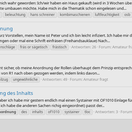
ch wahr geworden: Ich/wir haben ein Haus gekauft (wird in 3 Wochen überg
tte umbauen möchte. Habe mich in die Thematik schon eingelesen und...
beleuchtung
hans schreiner
kombimaschienen
luftfeuchtigkeit
osb
dnung
Vorstellen, mein Name ist Peter und ich bin leicht infiziert. Ich habe mir 
ngen oder mal eine Schrift einfräsen (Freihandsauklaue) Nach...
Antworten: 26
Forum:
Amateur fr
anschläge
fräs or sägetisch
frästisch
ht sicher, ob meine Anordnung der Rollen überhaupt dem Prinzip entsprechen.
ts von R1 nach oben gezogen werden, indem links davon...
Antworten: 49
Forum:
Amateur fragt
ilzug
ungewöhnliche
ng des Inhalts
aber ich habe mir gestern endlich mal einen Systainer mit OF1010 Einlage fü
ich habe die anderen Sachen richig eingeordnet) passt der...
Antworten: 3
Forum
nordnung
des
inhalts
of1010
systainer
tloc