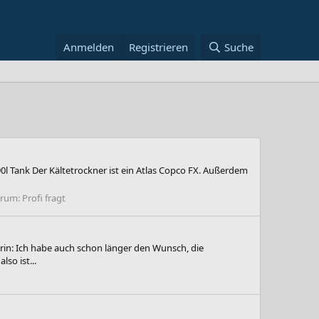
Anmelden
Registrieren
Suche
0l Tank Der Kältetrockner ist ein Atlas Copco FX. Außerdem
orum:
Profi fragt
rin: Ich habe auch schon länger den Wunsch, die
so ist...