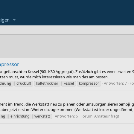
eigen
mpressor
geflanschten Kessel (90L K30 Aggregat). Zusätzlich gibt es einen zweiten 9
rsetzen muss, würde mich interessieren wie man das am besten...
Antworten: 7
F
rdnung
druckluft
kältetrockner
kessel
kompressor
ent im Trend, die Werkstatt neu zu planen oder umzuorganisieren :emoji_g
er jetzt erst im Winter dazugekommen (Werkstatt ist leider ungedämmt, al
Antworten: 6
Forum:
Amateur fragt
ung
einrichtung
werkstatt