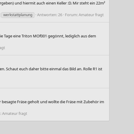
eben) und hiermit auch einen Keller :D. Mir steht ein 22m²
Antworten: 26
Forum:
Amateur fragt
werkstattplanung
die Tage eine Triton MOf001 gegönnt, lediglich aus dem
agt
 Schaut euch daher bitte einmal das Bild an. Rolle R1 ist
r besagte Fräse geholt und wollte die Fräse mit Zubehör im
:
Amateur fragt