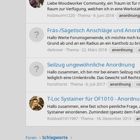
Liebe Woodworker Community, ein Traum ist für mi
Raum zur Verfügung, welchen ich in eine Werkstä
holzwurm1220
Thema
9. Juni 2018
anordnung
Fräs-/Sägetisch Anschläge und Anor
Hallo Werte Forumsgemeinde, ich möchte mich kurz 
Grund ab und an ein Radius an ein Kantholz zu bri
deAnner
Thema
22. März 2018
anordnung
Seilzug ungewöhnliche Anordnung
Hallo zusammen, ich bin mir bei einem Seilzug nic
lediglich eine Umlenkrolle. Das Gewicht soll Rech
horsthorst
Thema
6. Juli 2017
anordnung
se
T-Loc Systainer für OF1010 - Anordnu
Hallo zusammen, eine fast schon peinliche Frage, 
Systainer einordenen. Zumindest (gesetz dem Fall 
Robbie01011987
Thema
18. Dezember 2013
a
Foren
Schlagworte