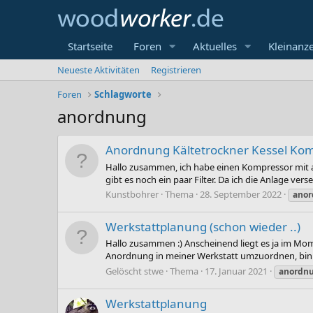
Startseite
Foren
Aktuelles
Kleinanz
Neueste Aktivitäten
Registrieren
Foren
Schlagworte
anordnung
Anordnung Kältetrockner Kessel Ko
Hallo zusammen, ich habe einen Kompressor mit an
gibt es noch ein paar Filter. Da ich die Anlage ve
Kunstbohrer
Thema
28. September 2022
ano
Werkstattplanung (schon wieder ..)
Hallo zusammen :) Anscheinend liegt es ja im Mom
Anordnung in meiner Werkstatt umzuordnen, bin ab
Gelöscht stwe
Thema
17. Januar 2021
anordn
Werkstattplanung