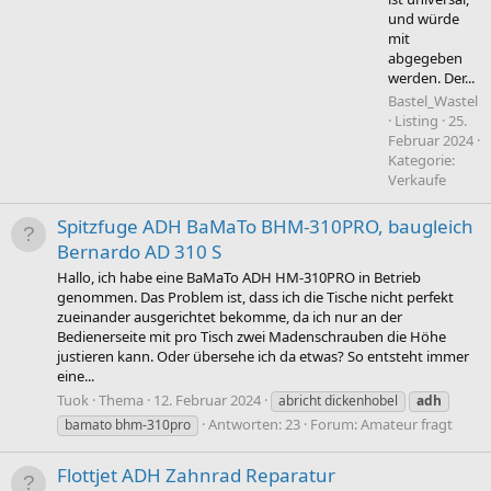
und würde
mit
abgegeben
werden. Der...
Bastel_Wastel
Listing
25.
Februar 2024
Kategorie:
Verkaufe
Spitzfuge ADH BaMaTo BHM-310PRO, baugleich
Bernardo AD 310 S
Hallo, ich habe eine BaMaTo ADH HM-310PRO in Betrieb
genommen. Das Problem ist, dass ich die Tische nicht perfekt
zueinander ausgerichtet bekomme, da ich nur an der
Bedienerseite mit pro Tisch zwei Madenschrauben die Höhe
justieren kann. Oder übersehe ich da etwas? So entsteht immer
eine...
Tuok
Thema
12. Februar 2024
abricht dickenhobel
adh
Antworten: 23
Forum:
Amateur fragt
bamato bhm-310pro
Flottjet ADH Zahnrad Reparatur