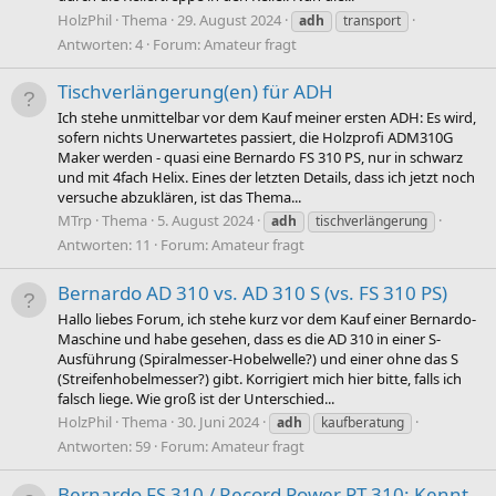
HolzPhil
Thema
29. August 2024
adh
transport
Antworten: 4
Forum:
Amateur fragt
Tischverlängerung(en) für ADH
Ich stehe unmittelbar vor dem Kauf meiner ersten ADH: Es wird,
sofern nichts Unerwartetes passiert, die Holzprofi ADM310G
Maker werden - quasi eine Bernardo FS 310 PS, nur in schwarz
und mit 4fach Helix. Eines der letzten Details, dass ich jetzt noch
versuche abzuklären, ist das Thema...
MTrp
Thema
5. August 2024
adh
tischverlängerung
Antworten: 11
Forum:
Amateur fragt
Bernardo AD 310 vs. AD 310 S (vs. FS 310 PS)
Hallo liebes Forum, ich stehe kurz vor dem Kauf einer Bernardo-
Maschine und habe gesehen, dass es die AD 310 in einer S-
Ausführung (Spiralmesser-Hobelwelle?) und einer ohne das S
(Streifenhobelmesser?) gibt. Korrigiert mich hier bitte, falls ich
falsch liege. Wie groß ist der Unterschied...
HolzPhil
Thema
30. Juni 2024
adh
kaufberatung
Antworten: 59
Forum:
Amateur fragt
Bernardo FS 310 / Record Power PT 310: Kennt