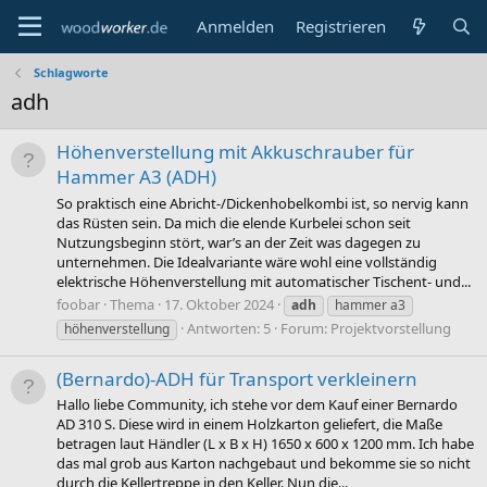
Anmelden
Registrieren
Schlagworte
adh
Höhenverstellung mit Akkuschrauber für
Hammer A3 (ADH)
So praktisch eine Abricht-/Dickenhobelkombi ist, so nervig kann
das Rüsten sein. Da mich die elende Kurbelei schon seit
Nutzungsbeginn stört, war’s an der Zeit was dagegen zu
unternehmen. Die Idealvariante wäre wohl eine vollständig
elektrische Höhenverstellung mit automatischer Tischent- und...
foobar
Thema
17. Oktober 2024
adh
hammer a3
Antworten: 5
Forum:
Projektvorstellung
höhenverstellung
(Bernardo)-ADH für Transport verkleinern
Hallo liebe Community, ich stehe vor dem Kauf einer Bernardo
AD 310 S. Diese wird in einem Holzkarton geliefert, die Maße
betragen laut Händler (L x B x H) 1650 x 600 x 1200 mm. Ich habe
das mal grob aus Karton nachgebaut und bekomme sie so nicht
durch die Kellertreppe in den Keller. Nun die...