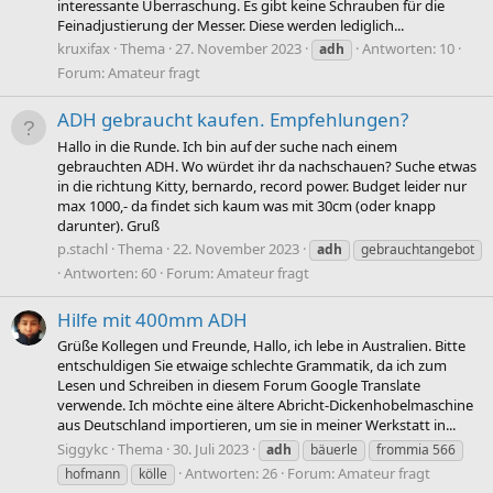
interessante Überraschung. Es gibt keine Schrauben für die
Feinadjustierung der Messer. Diese werden lediglich...
kruxifax
Thema
27. November 2023
Antworten: 10
adh
Forum:
Amateur fragt
ADH gebraucht kaufen. Empfehlungen?
Hallo in die Runde. Ich bin auf der suche nach einem
gebrauchten ADH. Wo würdet ihr da nachschauen? Suche etwas
in die richtung Kitty, bernardo, record power. Budget leider nur
max 1000,- da findet sich kaum was mit 30cm (oder knapp
darunter). Gruß
p.stachl
Thema
22. November 2023
adh
gebrauchtangebot
Antworten: 60
Forum:
Amateur fragt
Hilfe mit 400mm ADH
Grüße Kollegen und Freunde, Hallo, ich lebe in Australien. Bitte
entschuldigen Sie etwaige schlechte Grammatik, da ich zum
Lesen und Schreiben in diesem Forum Google Translate
verwende. Ich möchte eine ältere Abricht-Dickenhobelmaschine
aus Deutschland importieren, um sie in meiner Werkstatt in...
Siggykc
Thema
30. Juli 2023
adh
bäuerle
frommia 566
Antworten: 26
Forum:
Amateur fragt
hofmann
kölle