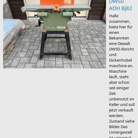
DW50
ADH Bj82
Hallo
zusammen,
biete hier für
einen
Bekannten
eine Dewalt
DW50 Abricht
und
Dickenhobel
maschine an.
Maschine
läuft, steht
aber schon
seit einiger
Zeit
unbenutzt im
Keller und soll
jetzt verkauft
werden.
Zustand siehe
Bilder. Das
Untergestell
ist universal,