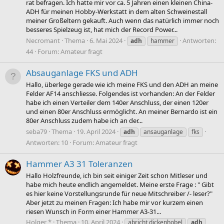
rat befragen. Ich hatte mir vor ca. 5 Jahren einen kleinen China-
ADH für meinen Hobby-Werkstatt in dem alten Schweinestall
meiner Großeltern gekauft. Auch wenn das natürlich immer noch
besseres Spielzeug ist, hat mich der Record Power...
Necromant
Thema
6. Mai 2024
Antworten:
adh
hammer
44
Forum:
Amateur fragt
Absauganlage FKS und ADH
Hallo, überlege gerade wie ich meine FKS und den ADH an meine
Felder AF14 anschliesse. Folgendes ist vorhanden: An der Felder
habe ich einen Verteiler dem 140er Anschluss, der einen 120er
und einen 80er Anschluss ermöglicht. An meiner Bernardo ist ein
80er Anschluss zudem habe ich an der...
seba79
Thema
19. April 2024
adh
ansauganlage
fks
Antworten: 10
Forum:
Amateur fragt
Hammer A3 31 Toleranzen
Hallo Holzfreunde, ich bin seit einiger Zeit schon Mitleser und
habe mich heute endlich angemeldet. Meine erste Frage : " Gibt
es hier keine Vorstellungsrunde für neue Mitschreiber /- leser?"
Aber jetzt zu meinen Fragen: Ich habe mir vor kurzem einen
riesen Wunsch in Form einer Hammer A3-31...
Holger *
Thema
10. April 2024
abricht dickenhobel
adh