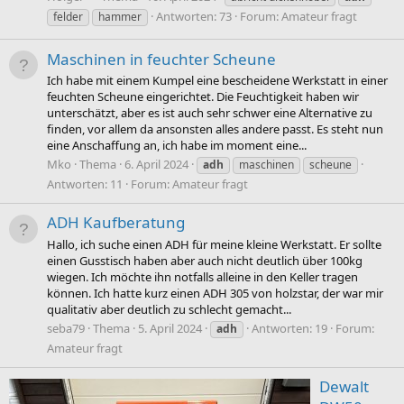
Antworten: 73
Forum:
Amateur fragt
felder
hammer
Maschinen in feuchter Scheune
Ich habe mit einem Kumpel eine bescheidene Werkstatt in einer
feuchten Scheune eingerichtet. Die Feuchtigkeit haben wir
unterschätzt, aber es ist auch sehr schwer eine Alternative zu
finden, vor allem da ansonsten alles andere passt. Es steht nun
eine Anschaffung an, ich habe im moment eine...
Mko
Thema
6. April 2024
adh
maschinen
scheune
Antworten: 11
Forum:
Amateur fragt
ADH Kaufberatung
Hallo, ich suche einen ADH für meine kleine Werkstatt. Er sollte
einen Gusstisch haben aber auch nicht deutlich über 100kg
wiegen. Ich möchte ihn notfalls alleine in den Keller tragen
können. Ich hatte kurz einen ADH 305 von holzstar, der war mir
qualitativ aber deutlich zu schlecht gemacht...
seba79
Thema
5. April 2024
Antworten: 19
Forum:
adh
Amateur fragt
Dewalt