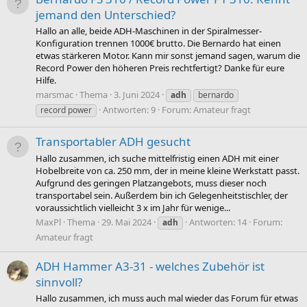
jemand den Unterschied?
Hallo an alle, beide ADH-Maschinen in der Spiralmesser-
Konfiguration trennen 1000€ brutto. Die Bernardo hat einen
etwas stärkeren Motor. Kann mir sonst jemand sagen, warum die
Record Power den höheren Preis rechtfertigt? Danke für eure
Hilfe.
marsmac
Thema
3. Juni 2024
adh
bernardo
Antworten: 9
Forum:
Amateur fragt
record power
Transportabler ADH gesucht
Hallo zusammen, ich suche mittelfristig einen ADH mit einer
Hobelbreite von ca. 250 mm, der in meine kleine Werkstatt passt.
Aufgrund des geringen Platzangebots, muss dieser noch
transportabel sein. Außerdem bin ich Gelegenheitstischler, der
voraussichtlich vielleicht 3 x im Jahr für wenige...
MaxPl
Thema
29. Mai 2024
Antworten: 14
Forum:
adh
Amateur fragt
ADH Hammer A3-31 - welches Zubehör ist
sinnvoll?
Hallo zusammen, ich muss auch mal wieder das Forum für etwas