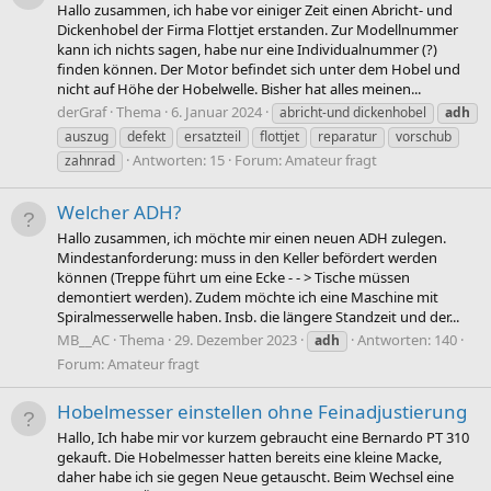
Hallo zusammen, ich habe vor einiger Zeit einen Abricht- und
Dickenhobel der Firma Flottjet erstanden. Zur Modellnummer
kann ich nichts sagen, habe nur eine Individualnummer (?)
finden können. Der Motor befindet sich unter dem Hobel und
nicht auf Höhe der Hobelwelle. Bisher hat alles meinen...
derGraf
Thema
6. Januar 2024
abricht-und dickenhobel
adh
auszug
defekt
ersatzteil
flottjet
reparatur
vorschub
Antworten: 15
Forum:
Amateur fragt
zahnrad
Welcher ADH?
Hallo zusammen, ich möchte mir einen neuen ADH zulegen.
Mindestanforderung: muss in den Keller befördert werden
können (Treppe führt um eine Ecke - - > Tische müssen
demontiert werden). Zudem möchte ich eine Maschine mit
Spiralmesserwelle haben. Insb. die längere Standzeit und der...
MB__AC
Thema
29. Dezember 2023
Antworten: 140
adh
Forum:
Amateur fragt
Hobelmesser einstellen ohne Feinadjustierung
Hallo, Ich habe mir vor kurzem gebraucht eine Bernardo PT 310
gekauft. Die Hobelmesser hatten bereits eine kleine Macke,
daher habe ich sie gegen Neue getauscht. Beim Wechsel eine