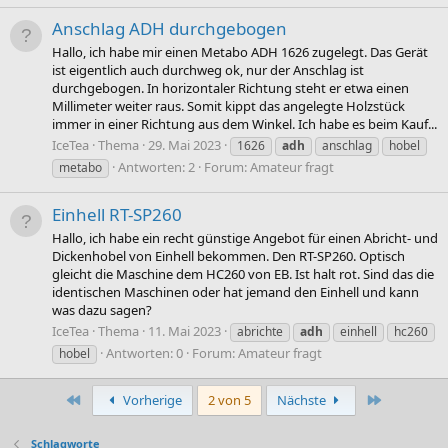
Anschlag ADH durchgebogen
Hallo, ich habe mir einen Metabo ADH 1626 zugelegt. Das Gerät
ist eigentlich auch durchweg ok, nur der Anschlag ist
durchgebogen. In horizontaler Richtung steht er etwa einen
Millimeter weiter raus. Somit kippt das angelegte Holzstück
immer in einer Richtung aus dem Winkel. Ich habe es beim Kauf...
IceTea
Thema
29. Mai 2023
1626
adh
anschlag
hobel
Antworten: 2
Forum:
Amateur fragt
metabo
Einhell RT-SP260
Hallo, ich habe ein recht günstige Angebot für einen Abricht- und
Dickenhobel von Einhell bekommen. Den RT-SP260. Optisch
gleicht die Maschine dem HC260 von EB. Ist halt rot. Sind das die
identischen Maschinen oder hat jemand den Einhell und kann
was dazu sagen?
IceTea
Thema
11. Mai 2023
abrichte
adh
einhell
hc260
Antworten: 0
Forum:
Amateur fragt
hobel
Erste
Letzte
Vorherige
2 von 5
Nächste
Schlagworte