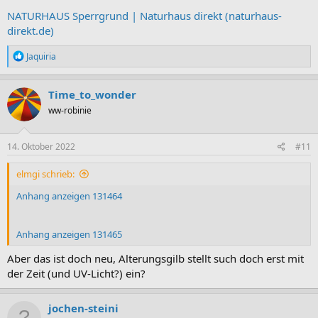
NATURHAUS Sperrgrund | Naturhaus direkt (naturhaus-
direkt.de)
R
Jaquiria
e
a
k
Time_to_wonder
t
ww-robinie
i
o
n
e
14. Oktober 2022
#11
n
:
elmgi schrieb:
Anhang anzeigen 131464
Anhang anzeigen 131465
Aber das ist doch neu, Alterungsgilb stellt such doch erst mit
der Zeit (und UV-Licht?) ein?
jochen-steini