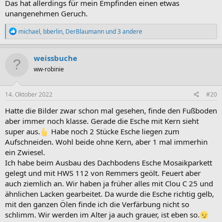
Das hat allerdings für mein Empfinden einen etwas
unangenehmen Geruch.
R
michael
,
bberlin
,
DerBlaumann
und 3 andere
e
a
k
weissbuche
t
ww-robinie
i
o
n
e
14. Oktober 2022
#20
n
:
Hatte die Bilder zwar schon mal gesehen, finde den Fußboden
aber immer noch klasse. Gerade die Esche mit Kern sieht
super aus.
Habe noch 2 Stücke Esche liegen zum
Aufschneiden. Wohl beide ohne Kern, aber 1 mal immerhin
ein Zwiesel.
Ich habe beim Ausbau des Dachbodens Esche Mosaikparkett
gelegt und mit HWS 112 von Remmers geölt. Feuert aber
auch ziemlich an. Wir haben ja früher alles mit Clou C 25 und
ähnlichen Lacken gearbeitet. Da wurde die Esche richtig gelb,
mit den ganzen Ölen finde ich die Verfärbung nicht so
schlimm. Wir werden im Alter ja auch grauer, ist eben so.