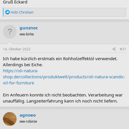
Gruß Eckard
R
Holz-Christian
e
a
k
gunznoc
t
ww-birke
i
o
n
e
14. Oktober 2022
#21
n
:
Ich habe kürzlich erstmals ein Rohholzeffektöl verwendet.
Allerdings bei Eiche.
https://oli-natura-
shop.de/collections/produktwelt/products/oli-natura-scandic-
oil-for-furniture
Ein Anfeuern konnte ich nicht beobachten. Verarbeitung war
unauffällig. Langzeiterfahrung kann ich noch nicht liefern.
agnoeo
ww-robinie