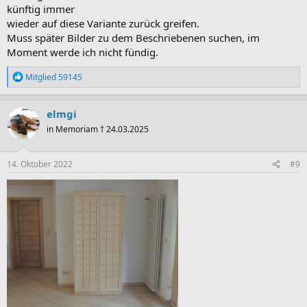
künftig immer
wieder auf diese Variante zurück greifen.
Muss später Bilder zu dem Beschriebenen suchen, im
Moment werde ich nicht fündig.
R
Mitglied 59145
e
a
k
elmgi
t
in Memoriam † 24.03.2025
i
o
n
e
14. Oktober 2022
#9
n
: