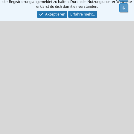
der Registrierung angemeldet zu halten. Durch die Nutzung unserer Webseite
erklärst du dich damit einverstanden.
Unt
Akzeptieren
Erfahre mehr…
Die Erscheinung hängt aber auch stark vom Blickwinkel ab.
Gruß, David
skae
ww-birnbaum
9. November 2022
#23
Es ist zwar kein Schrank geworden, aber danke für die
Entscheidungshilfe.