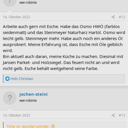
ww-robinie
14. Oktober 2022
#12
Arbeite auch gern mit Esche. Habe das Osmo HWÖ (farblos
seidenmatt) und das Steinmeyer Naturharz Hartöl. Osmo wird
leicht gelb. Steinmeyer mehr. Habe auch noch ein anderes Öl
ausprobiert. Meine Erfahrung ist, dass Esche mit Öle gelblich
wird.
Bin aktuell auch daran, meine Küche zu machen. Diesmal mit
Jansen Parket- und Holzsiegel. Das feuert nicht an und wird
nicht gelb. Esche behält weitgehend seine Farbe.
R
Holz-Christian
e
a
k
jochen-steini
t
ww-robinie
i
o
n
e
14. Oktober 2022
#13
n
:
Time_to_wonder schrieb: