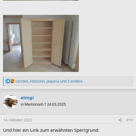
R
carsten
,
Holzsinn
,
Jaquiria
und 3 andere
e
a
k
elmgi
t
in Memoriam † 24.03.2025
i
o
n
e
14. Oktober 2022
#10
n
:
Und hier ein Link zum erwähnten Sperrgrund: