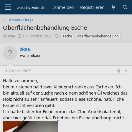
Anmelden
Registrieren
Amateur fragt
Oberflächenbehandlung Esche
E
E
S
skae
13. Oktober 2022
esche
oberflächenbehandelung
r
r
c
s
s
h
skae
t
t
l
ww-birnbaum
e
e
a
l
l
g
l
l
w
13. Oktober 2022
#1
e
t
o
r
a
r
Hallo zusammen,
m
t
bei mir stehen bald zwei Kleiderschränke aus Esche an. Ich
e
bin aktuell auf der Suche nach einem schönen Öl welches das
Holz nicht zu sehr anfeuert, sodass diese schöne, natürliche
Farbe nicht verloren geht.
Ich hatte bisher für Eiche immer das Clou Arbeitsplattenöl,
aber hier gefällt mir das Ergebnis bei Esche überhaupt nicht.