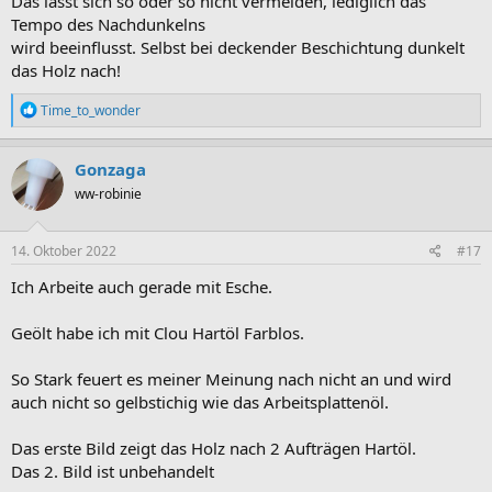
Das lässt sich so oder so nicht vermeiden, lediglich das
Tempo des Nachdunkelns
wird beeinflusst. Selbst bei deckender Beschichtung dunkelt
das Holz nach!
R
Time_to_wonder
e
a
k
Gonzaga
t
ww-robinie
i
o
n
e
14. Oktober 2022
#17
n
:
Ich Arbeite auch gerade mit Esche.
Geölt habe ich mit Clou Hartöl Farblos.
So Stark feuert es meiner Meinung nach nicht an und wird
auch nicht so gelbstichig wie das Arbeitsplattenöl.
Das erste Bild zeigt das Holz nach 2 Aufträgen Hartöl.
Das 2. Bild ist unbehandelt