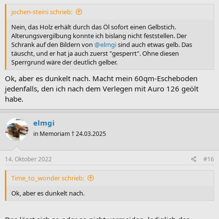
jochen-steini schrieb:
Nein, das Holz erhält durch das Öl sofort einen Gelbstich.
Alterungsvergilbung konnte ich bislang nicht feststellen. Der
Schrank auf den Bildern von
@elmgi
sind auch etwas gelb. Das
täuscht, und er hat ja auch zuerst "gesperrt". Ohne diesen
Sperrgrund wäre der deutlich gelber.
Ok, aber es dunkelt nach. Macht mein 60qm-Escheboden
jedenfalls, den ich nach dem Verlegen mit Auro 126 geölt
habe.
elmgi
in Memoriam † 24.03.2025
14. Oktober 2022
#16
Time_to_wonder schrieb:
Ok, aber es dunkelt nach.