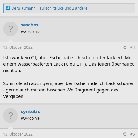
R
DerBlaumann
,
Paulisch
,
teluke
und 2 andere
e
a
k
seschmi
t
ww-robinie
i
o
n
e
13. Oktober 2022
#4
n
:
Ist zwar kein Öl, aber Esche habe ich schon öfter lackiert. Mit
einem wasserbasierten Lack (Clou L11). Das feuert überhaupt
nicht an.
Sonst öle ich auch gern, aber bei Esche finde ich Lack schöner
- gerne auch mit ein bisschen Weißpigment gegen das
Vergilben.
syntetic
ww-robinie
13. Oktober 2022
#5