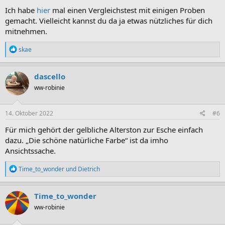
Ich habe
hier
mal einen Vergleichstest mit einigen Proben
gemacht. Vielleicht kannst du da ja etwas nützliches für dich
mitnehmen.
R
skae
e
a
k
dascello
t
ww-robinie
i
o
n
e
14. Oktober 2022
#6
n
:
Für mich gehört der gelbliche Alterston zur Esche einfach
dazu. „Die schöne natürliche Farbe“ ist da imho
Ansichtssache.
R
Time_to_wonder
und
Dietrich
e
a
k
Time_to_wonder
t
ww-robinie
i
o
n