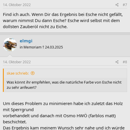
e
14. Oktober 2022
#7
n
:
Find ich auch. Wenn Dir das Ergebnis bei Esche nicht gefällt,
warum nimmst Du dann Esche? Esche wird selbst mit dem
dollsten Zauberöl nicht zu Eiche.
elmgi
in Memoriam † 24.03.2025
14. Oktober 2022
#8
skae schrieb:
Was könnt ihr empfehlen, was die natürliche Farbe von Esche nicht
zu sehr anfeuert?
Um dieses Problem zu minimieren habe ich zuletzt das Holz
mit Sperrgrund
vorbehandelt und danach mit Osmo HWÖ (farblos matt)
beschichtet.
Das Ergebnis kam meinem Wunsch sehr nahe und ich würde