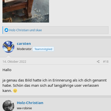
R
Holz-Christian
und
skae
e
a
k
carsten
t
Moderator
Teammitglied
i
o
n
e
14. Oktober 2022
#18
n
:
Hallo
ja genau das Bild hatte ich in Erinnerung als ich dich genannt
habe. Schön das man sich auf langjährige user verlassen
kann.
Holz-Christian
ww-robinie