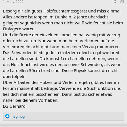
e
1. März 2022
#3
n
:
Besorg dir ein gutes Holzfeuchtemessgerät und miss einmal.
Alles andere ist tappen im Dunkeln. 2 Jahre überdacht
gelagert sagt nichts wenn man nicht weiß wie feucht sie beim
Einlagern waren.
Und die Breite der einzelnen Lamellen hat wenig mit Verzug
oder nicht zu tun. Nur wenn man beim Verleimen auf die
Verleimregeln acht gibt kann man einen Verzug minimieren.
Das Schwinden bleibt jedoch trotzdem gleich, egal wie breit
die Lamellen sind. Du kannst 1cm Lamellen nehmen, wenn
das Holz feucht ist wird es genau soviel Schwinden, als wenn
die Lamellen 30cm breit sind. Diese Physik kannst du nicht
übertölpeln.
Über Arbeiten des Holzes und Verleimregeln gibt es hier im
Forum massenhaft beiträge. Verwende die Suchfunktion und
lies dich mal ein bisschen ein. Dann bist du sicher etwas
näher bei deinem Vorhaben.
LG Gerhard
R
magmog
e
a