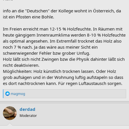
info an die "Deutschen" der Kollege wohnt in Österreich, da
ist ein Pfosten eine Bohle.
Im Freien erreicht man 12-15 % Holzfeuchte. In Räumen mit
heute gängigem Innenraumklima werden 8-10 % Holzfeuchte
als optimal angesehen. Im Extremfall trocknet das Holz also
noch 7 % nach. Ja das wäre aus meiner Sicht ein
schwerwiegender Fehler bzw grober Unfug.
Holz läßt sich nicht Zwingen bzw die Physik dahinter läßt sich
nicht deaktivieren.
Möglichkeiten: Holz künstlich trocknen lassen. Oder Holz
grob aufsägen und in der Wohnung luftig aufstapeln so dass
es dort nachtrocknen kann. Für regen Luftaustausch sorgen.
R
magmog
e
a
k
derdad
t
Moderator
i
o
n