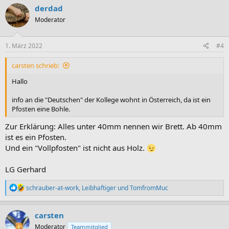
k
derdad
t
Moderator
i
o
n
e
1. März 2022
#4
n
:
carsten schrieb:
Hallo
info an die "Deutschen" der Kollege wohnt in Österreich, da ist ein
Pfosten eine Bohle.
Zur Erklärung: Alles unter 40mm nennen wir Brett. Ab 40mm
ist es ein Pfosten.
Und ein "Vollpfosten" ist nicht aus Holz.
LG Gerhard
R
schrauber-at-work
,
Leibhaftiger
und
TomfromMuc
e
a
k
carsten
t
Moderator
Teammitglied
i