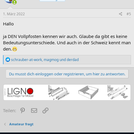
o
n
e
1. März 2022
#5
n
:
Hallo
ja DEN Vollpfosten kennen wir auch. Glaube da gibt es keine
Bedeutungsunterschiede. Und auch in der Schweiz kennt man
den.
R
schrauber-at-work
,
magmog
und
derdad
e
a
k
Du musst dich einloggen oder registrieren, um hier zu antworten.
t
i
o
n
e
n
:
Pinterest
E-Mail
Link
Teilen:
Amateur fragt