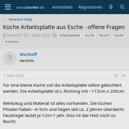
Anmelden
Registrieren
Amateur fragt
Küche Arbeitsplatte aus Esche - offene Fragen
E
E
S
Murkoff
1. März 2022
arbeitsplatte
esche
feucht
küche
r
r
c
trocknen
s
s
h
t
t
l
Murkoff
e
e
a
l
ww-birke
l
g
l
l
w
e
t
o
1. März 2022
#1
r
a
r
m
t
Für eine kleine Küche soll die Arbeitsplatte selbst getischlert
e
werden. Die Arbeitsplatte ist L-förming mit ~115cm x 200cm.
Werkzeug und Material ist alles vorhanden. Die Eschen
Pfosten haben ~6-5cm und liegen seit ca. 2 Jahren überdacht.
Faustregel lautet ja 1cm=1 Jahr. Also ist das Holz noch zu
feucht.