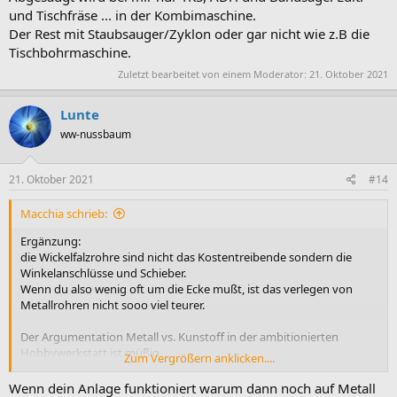
und Tischfräse ... in der Kombimaschine.
Der Rest mit Staubsauger/Zyklon oder gar nicht wie z.B die
Tischbohrmaschine.
Zuletzt bearbeitet von einem Moderator:
21. Oktober 2021
Lunte
ww-nussbaum
21. Oktober 2021
#14
Macchia schrieb:
Ergänzung:
die Wickelfalzrohre sind nicht das Kostentreibende sondern die
Winkelanschlüsse und Schieber.
Wenn du also wenig oft um die Ecke mußt, ist das verlegen von
Metallrohren nicht sooo viel teurer.
Der Argumentation Metall vs. Kunstoff in der ambitionierten
Hobbywerkstatt ist müßig.
Zum Vergrößern anklicken....
Meine Entscheidung für Kunstoff war eher der, dass ich nicht wußte
ob mein Absaugplan so 100% klappt und Sinn macht.
Wenn dein Anlage funktioniert warum dann noch auf Metall