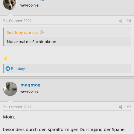
ww-robinie
21. Oktober 2021
#6
Sire Toby schrieb:
Nutze mal die Suchfunktion
R
Betaboy
e
a
k
magmog
t
ww-robinie
i
o
n
e
21. Oktober 2021
#7
n
:
Moin,
besonders durch den spiralförmigen Durchgang der Späne