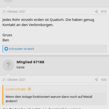
21. Oktober 2021
#19
Jedes Rohr einzeln erden ist Quatsch. Die haben genug
Kontakt an den Verbindungen.
Gruss
Ben
R
schrauber-at-work
e
a
k
Mitglied 67188
t
Gäste
i
o
n
e
21. Oktober 2021
#20
n
:
Lunte schrieb:
Wenn dein Anlage funktioniert warum dann noch auf Metall
ändern?