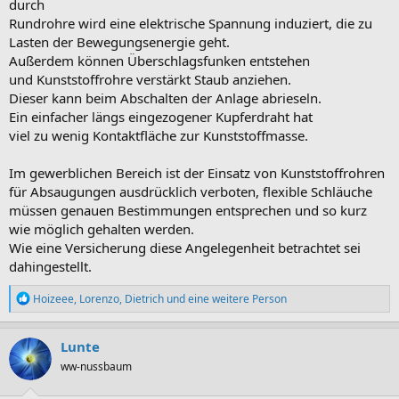
durch
Rundrohre wird eine elektrische Spannung induziert, die zu
Lasten der Bewegungsenergie geht.
Außerdem können Überschlagsfunken entstehen
und Kunststoffrohre verstärkt Staub anziehen.
Dieser kann beim Abschalten der Anlage abrieseln.
Ein einfacher längs eingezogener Kupferdraht hat
viel zu wenig Kontaktfläche zur Kunststoffmasse.
Im gewerblichen Bereich ist der Einsatz von Kunststoffrohren
für Absaugungen ausdrücklich verboten, flexible Schläuche
müssen genauen Bestimmungen entsprechen und so kurz
wie möglich gehalten werden.
Wie eine Versicherung diese Angelegenheit betrachtet sei
dahingestellt.
R
Hoizeee
,
Lorenzo
,
Dietrich
und eine weitere Person
e
a
k
Lunte
t
ww-nussbaum
i
o
n