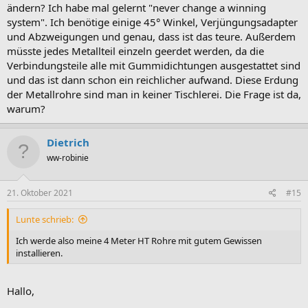
Wenn sich das bewährt so wie es ist, dann werde ich irgendwann
ändern? Ich habe mal gelernt "never change a winning
auf Metall wechseln.
system". Ich benötige einige 45° Winkel, Verjüngungsadapter
und Abzweigungen und genau, dass ist das teure. Außerdem
Abgesaugt wird bei mir nur TKS, ADH und Bandsäge.
müsste jedes Metallteil einzeln geerdet werden, da die
Der Rest mit Staubsauger/Zyklon oder gar nicht wie z.B die
Verbindungsteile alle mit Gummidichtungen ausgestattet sind
Tischbohrmaschine.
und das ist dann schon ein reichlicher aufwand. Diese Erdung
der Metallrohre sind man in keiner Tischlerei. Die Frage ist da,
warum?
Dietrich
ww-robinie
21. Oktober 2021
#15
Lunte schrieb:
Ich werde also meine 4 Meter HT Rohre mit gutem Gewissen
installieren.
Hallo,