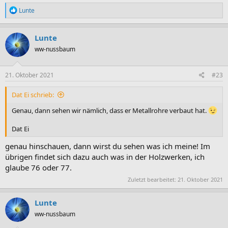
R
Lunte
e
a
k
Lunte
t
ww-nussbaum
i
o
n
e
21. Oktober 2021
#23
n
:
Dat Ei schrieb:
Genau, dann sehen wir nämlich, dass er Metallrohre verbaut hat.
Dat Ei
genau hinschauen, dann wirst du sehen was ich meine! Im
übrigen findet sich dazu auch was in der Holzwerken, ich
glaube 76 oder 77.
Zuletzt bearbeitet:
21. Oktober 2021
Lunte
ww-nussbaum