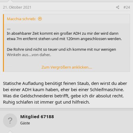
21. Oktober 2021
#24
Macchia schrieb:
....
In absehbarer Zeit kommt ein großer ADH zu mir der wird dann
etwa 7m entfernt stehen und mit 120mm angeschlossen werden.
Die Rohre sind nicht so teuer und ich komme mit nur wenigen
Winkeln aus....von daher..
......
Zum Vergrößern anklicken....
Vieles wird aus Geldschneiderei oder Versicherungskalkül
vorgeschrieben, doch hier denke ich,
sind Bedenken schon gerechtfertigt.
Statische Aufladung benötigt feinen Staub, den wirst du aber
.....
bei einer ADH kaum haben, eher bei einer Schleifmaschine.
Was die Geldschneiderei betrifft, gebe ich dir absolut recht.
Bis meine Wickelrohere installiert sind werde ich aber trotzdem
Ruhig schlafen ist immer gut und hilfreich.
noch ruhig weiter schlafen können.
Mitglied 67188
Gäste