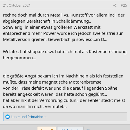
21. Oktober 2021
#25
rechne doch mal durch Metall vs. Kunstoff vor allem incl. der
abgelegten Bereitschaft in Schalldämmung..
Schwierig, in einer etwas größeren Werkstatt mit
entsprechend mehr Power würde ich jedoch zweifelsfrei zur
Metallversion greifen. Gewerblich ja sowieso...in D...
Welafix, Luftshop.de usw. hatte ich mal als Kostenberechnung
hergenommen...
die größte Angst bekam ich im Nachhinein als ich feststellen
mußte, dass meine magnetische Motorenbremse
von der Fräse defekt war und die darauf liegenden Späne
bereits angekokelt waren, das hatte schon geglüht...
hat aber nix it der Verrohrung zu tun.. der Fehler steckt meist
da wo man ihn nicht vermutet...
R
Lunte
und
PrimaNoctis
e
a