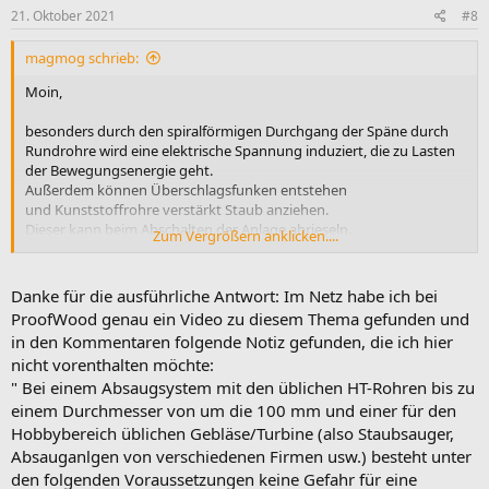
e
21. Oktober 2021
#8
n
:
magmog schrieb:
Moin,
besonders durch den spiralförmigen Durchgang der Späne durch
Rundrohre wird eine elektrische Spannung induziert, die zu Lasten
der Bewegungsenergie geht.
Außerdem können Überschlagsfunken entstehen
und Kunststoffrohre verstärkt Staub anziehen.
Dieser kann beim Abschalten der Anlage abrieseln.
Zum Vergrößern anklicken....
Ein einfacher längs eingezogener Kupferdraht hat
viel zu wenig Kontaktfläche zur Kunststoffmasse.
Danke für die ausführliche Antwort: Im Netz habe ich bei
Im gewerblichen Bereich ist der Einsatz von Kunststoffrohren für
ProofWood genau ein Video zu diesem Thema gefunden und
Absaugungen ausdrücklich verboten, flexible Schläuche müssen
in den Kommentaren folgende Notiz gefunden, die ich hier
genauen Bestimmungen entsprechen und so kurz wie möglich
nicht vorenthalten möchte:
gehalten werden.
" Bei einem Absaugsystem mit den üblichen HT-Rohren bis zu
Wie eine Versicherung diese Angelegenheit betrachtet sei
dahingestellt.
einem Durchmesser von um die 100 mm und einer für den
Hobbybereich üblichen Gebläse/Turbine (also Staubsauger,
Absauganlgen von verschiedenen Firmen usw.) besteht unter
den folgenden Voraussetzungen keine Gefahr für eine