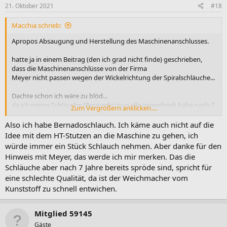
21. Oktober 2021
#18
Macchia schrieb:
Apropos Absaugung und Herstellung des Maschinenanschlusses.
hatte ja in einem Beitrag (den ich grad nicht finde) geschrieben,
dass die Maschinenanschlüsse von der Firma
Meyer nicht passen wegen der Wickelrichtung der Spiralschläuche...
Dachte schon ich wäre zu blöd...
da ich meine Schläuche (Bernardo) nun alle gewechselt habe nach 7
Zum Vergrößern anklicken....
Jahren da alle komplett hinüber waren (reißen überall ein),
siehe da, mit den neuen Schläuchen und der "richtigen"
Also ich habe Bernadoschlauch. Ich käme auch nicht auf die
Wickelrichtung passen die jetzt und bin
Idee mit dem HT-Stutzen an die Maschine zu gehen, ich
sehr zufrieden damit.
würde immer ein Stück Schlauch nehmen. Aber danke für den
1000mal besser als mit HT -Stutzen an die Maschine, siehe
Hinweis mit Meyer, das werde ich mir merken. Das die
Wickelrichtung
Schläuche aber nach 7 Jahre bereits spröde sind, spricht für
eine schlechte Qualität, da ist der Weichmacher vom
links Maschinen Meyer (rechtsrum) vs. rechts Bernardo (linksrum):
Anhang anzeigen 107303
Kunststoff zu schnell entwichen.
Mitglied 59145
Gäste