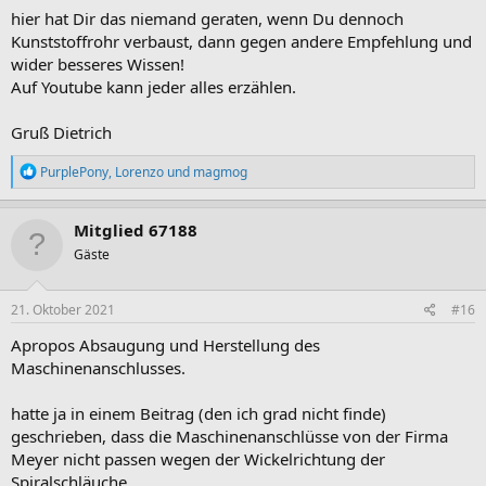
hier hat Dir das niemand geraten, wenn Du dennoch
Kunststoffrohr verbaust, dann gegen andere Empfehlung und
wider besseres Wissen!
Auf Youtube kann jeder alles erzählen.
Gruß Dietrich
R
PurplePony
,
Lorenzo
und
magmog
e
a
k
Mitglied 67188
t
Gäste
i
o
n
e
21. Oktober 2021
#16
n
:
Apropos Absaugung und Herstellung des
Maschinenanschlusses.
hatte ja in einem Beitrag (den ich grad nicht finde)
geschrieben, dass die Maschinenanschlüsse von der Firma
Meyer nicht passen wegen der Wickelrichtung der
Spiralschläuche...