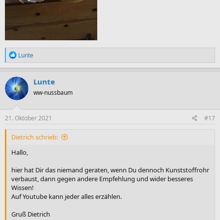
R
Lunte
e
a
k
Lunte
t
ww-nussbaum
i
o
n
e
21. Oktober 2021
#17
n
:
Dietrich schrieb:
Hallo,
hier hat Dir das niemand geraten, wenn Du dennoch Kunststoffrohr
verbaust, dann gegen andere Empfehlung und wider besseres
Wissen!
Auf Youtube kann jeder alles erzählen.
Gruß Dietrich