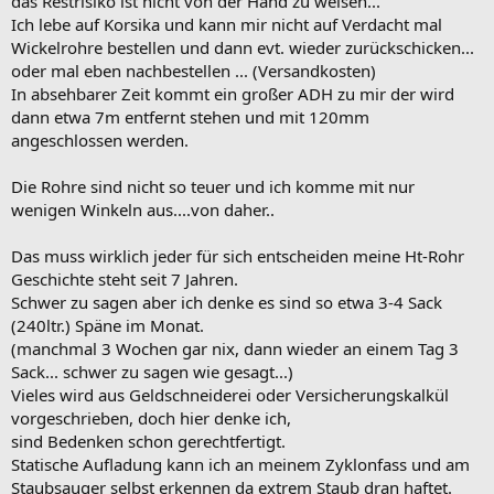
das Restrisiko ist nicht von der Hand zu weisen...
Ich lebe auf Korsika und kann mir nicht auf Verdacht mal
Wickelrohre bestellen und dann evt. wieder zurückschicken...
oder mal eben nachbestellen ... (Versandkosten)
In absehbarer Zeit kommt ein großer ADH zu mir der wird
dann etwa 7m entfernt stehen und mit 120mm
angeschlossen werden.
Die Rohre sind nicht so teuer und ich komme mit nur
wenigen Winkeln aus....von daher..
Das muss wirklich jeder für sich entscheiden meine Ht-Rohr
Geschichte steht seit 7 Jahren.
Schwer zu sagen aber ich denke es sind so etwa 3-4 Sack
(240ltr.) Späne im Monat.
(manchmal 3 Wochen gar nix, dann wieder an einem Tag 3
Sack... schwer zu sagen wie gesagt...)
Vieles wird aus Geldschneiderei oder Versicherungskalkül
vorgeschrieben, doch hier denke ich,
sind Bedenken schon gerechtfertigt.
Statische Aufladung kann ich an meinem Zyklonfass und am
Staubsauger selbst erkennen da extrem Staub dran haftet.