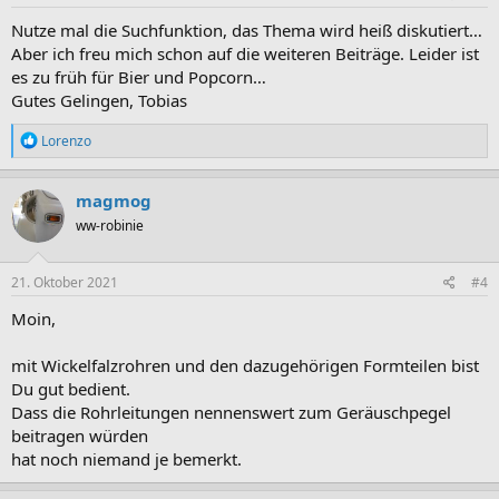
n
:
Nutze mal die Suchfunktion, das Thema wird heiß diskutiert…
Aber ich freu mich schon auf die weiteren Beiträge. Leider ist
es zu früh für Bier und Popcorn…
Gutes Gelingen, Tobias
R
Lorenzo
e
a
k
magmog
t
ww-robinie
i
o
n
e
21. Oktober 2021
#4
n
:
Moin,
mit Wickelfalzrohren und den dazugehörigen Formteilen bist
Du gut bedient.
Dass die Rohrleitungen nennenswert zum Geräuschpegel
beitragen würden
hat noch niemand je bemerkt.