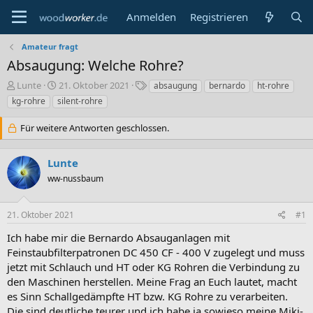
Anmelden
Registrieren
Amateur fragt
Absaugung: Welche Rohre?
E
E
S
Lunte
21. Oktober 2021
absaugung
bernardo
ht-rohre
r
r
c
kg-rohre
silent-rohre
s
s
h
t
t
l
Für weitere Antworten geschlossen.
e
e
a
l
l
g
l
l
w
Lunte
e
t
o
ww-nussbaum
r
a
r
m
t
e
21. Oktober 2021
#1
Ich habe mir die Bernardo Absauganlagen mit
Feinstaubfilterpatronen DC 450 CF - 400 V zugelegt und muss
jetzt mit Schlauch und HT oder KG Rohren die Verbindung zu
den Maschinen herstellen. Meine Frag an Euch lautet, macht
es Sinn Schallgedämpfte HT bzw. KG Rohre zu verarbeiten.
Die sind deutliche teurer und ich habe ja sowieso meine Miki-