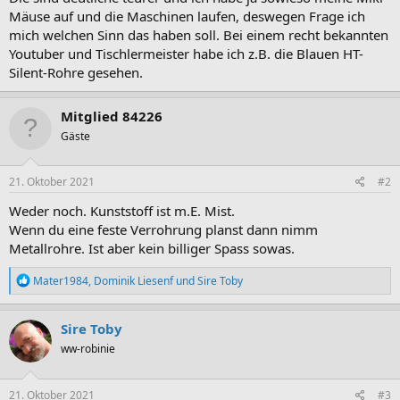
Mäuse auf und die Maschinen laufen, deswegen Frage ich
mich welchen Sinn das haben soll. Bei einem recht bekannten
Youtuber und Tischlermeister habe ich z.B. die Blauen HT-
Silent-Rohre gesehen.
Mitglied 84226
Gäste
21. Oktober 2021
#2
Weder noch. Kunststoff ist m.E. Mist.
Wenn du eine feste Verrohrung planst dann nimm
Metallrohre. Ist aber kein billiger Spass sowas.
R
Mater1984
,
Dominik Liesenf
und
Sire Toby
e
a
k
Sire Toby
t
ww-robinie
i
o
n
e
21. Oktober 2021
#3