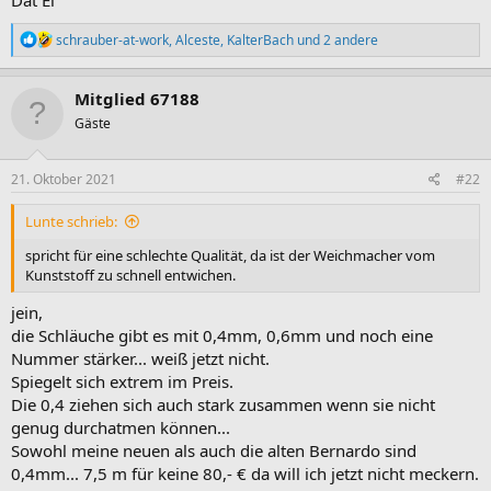
R
schrauber-at-work
,
Alceste
,
KalterBach
und 2 andere
e
a
k
Mitglied 67188
t
Gäste
i
o
n
e
21. Oktober 2021
#22
n
:
Lunte schrieb:
spricht für eine schlechte Qualität, da ist der Weichmacher vom
Kunststoff zu schnell entwichen.
jein,
die Schläuche gibt es mit 0,4mm, 0,6mm und noch eine
Nummer stärker... weiß jetzt nicht.
Spiegelt sich extrem im Preis.
Die 0,4 ziehen sich auch stark zusammen wenn sie nicht
genug durchatmen können...
Sowohl meine neuen als auch die alten Bernardo sind
0,4mm... 7,5 m für keine 80,- € da will ich jetzt nicht meckern.