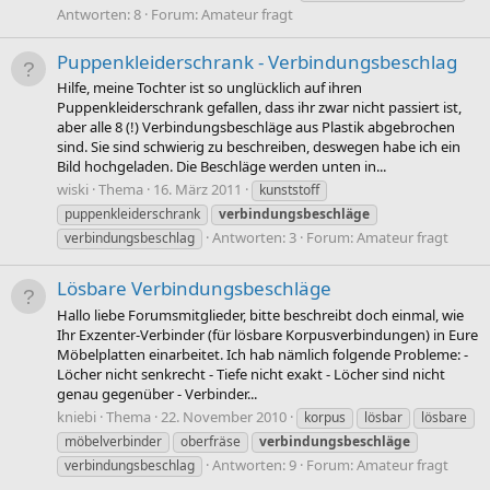
Antworten: 8
Forum:
Amateur fragt
Puppenkleiderschrank - Verbindungsbeschlag
Hilfe, meine Tochter ist so unglücklich auf ihren
Puppenkleiderschrank gefallen, dass ihr zwar nicht passiert ist,
aber alle 8 (!) Verbindungsbeschläge aus Plastik abgebrochen
sind. Sie sind schwierig zu beschreiben, deswegen habe ich ein
Bild hochgeladen. Die Beschläge werden unten in...
wiski
Thema
16. März 2011
kunststoff
puppenkleiderschrank
verbindungsbeschläge
Antworten: 3
Forum:
Amateur fragt
verbindungsbeschlag
Lösbare Verbindungsbeschläge
Hallo liebe Forumsmitglieder, bitte beschreibt doch einmal, wie
Ihr Exzenter-Verbinder (für lösbare Korpusverbindungen) in Eure
Möbelplatten einarbeitet. Ich hab nämlich folgende Probleme: -
Löcher nicht senkrecht - Tiefe nicht exakt - Löcher sind nicht
genau gegenüber - Verbinder...
kniebi
Thema
22. November 2010
korpus
lösbar
lösbare
möbelverbinder
oberfräse
verbindungsbeschläge
Antworten: 9
Forum:
Amateur fragt
verbindungsbeschlag