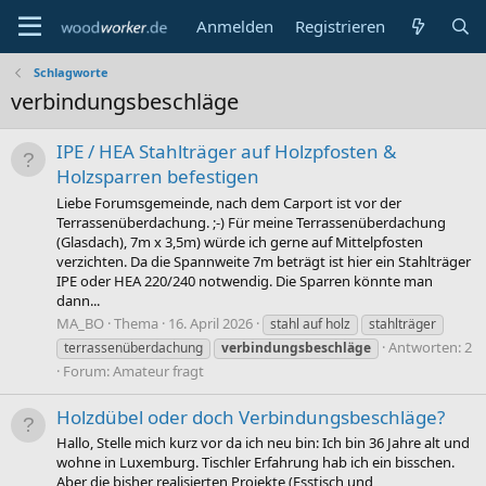
Anmelden
Registrieren
Schlagworte
verbindungsbeschläge
IPE / HEA Stahlträger auf Holzpfosten &
Holzsparren befestigen
Liebe Forumsgemeinde, nach dem Carport ist vor der
Terrassenüberdachung. ;-) Für meine Terrassenüberdachung
(Glasdach), 7m x 3,5m) würde ich gerne auf Mittelpfosten
verzichten. Da die Spannweite 7m beträgt ist hier ein Stahlträger
IPE oder HEA 220/240 notwendig. Die Sparren könnte man
dann...
MA_BO
Thema
16. April 2026
stahl auf holz
stahlträger
Antworten: 2
terrassenüberdachung
verbindungsbeschläge
Forum:
Amateur fragt
Holzdübel oder doch Verbindungsbeschläge?
Hallo, Stelle mich kurz vor da ich neu bin: Ich bin 36 Jahre alt und
wohne in Luxemburg. Tischler Erfahrung hab ich ein bisschen.
Aber die bisher realisierten Projekte (Esstisch und