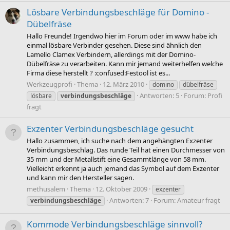
Lösbare Verbindungsbeschläge für Domino -
Dübelfräse
Hallo Freunde! Irgendwo hier im Forum oder im www habe ich
einmal lösbare Verbinder gesehen. Diese sind ähnlich den
Lamello Clamex Verbindern, allerdings mit der Domino-
Dübelfräse zu verarbeiten. Kann mir jemand weiterhelfen welche
Firma diese herstellt ? :confused:Festool ist es...
Werkzeugprofi
Thema
12. März 2010
domino
dübelfräse
Antworten: 5
Forum:
Profi
lösbare
verbindungsbeschläge
fragt
Exzenter Verbindungsbeschläge gesucht
Hallo zusammen, ich suche nach dem angehängten Exzenter
Verbindungsbeschlag. Das runde Teil hat einen Durchmesser von
35 mm und der Metallstift eine Gesammtlänge von 58 mm.
Vielleicht erkennt ja auch jemand das Symbol auf dem Exzenter
und kann mir den Hersteller sagen.
methusalem
Thema
12. Oktober 2009
exzenter
Antworten: 7
Forum:
Amateur fragt
verbindungsbeschläge
Kommode Verbindungsbeschläge sinnvoll?