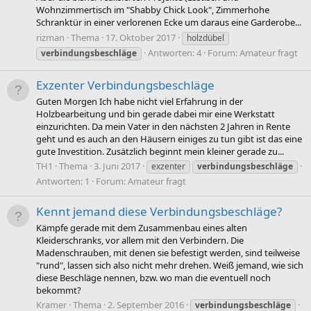
Wohnzimmertisch im "Shabby Chick Look", Zimmerhohe
Schranktür in einer verlorenen Ecke um daraus eine Garderobe...
rizman
Thema
17. Oktober 2017
holzdübel
Antworten: 4
Forum:
Amateur fragt
verbindungsbeschläge
Exzenter Verbindungsbeschläge
Guten Morgen Ich habe nicht viel Erfahrung in der
Holzbearbeitung und bin gerade dabei mir eine Werkstatt
einzurichten. Da mein Vater in den nächsten 2 Jahren in Rente
geht und es auch an den Häusern einiges zu tun gibt ist das eine
gute Investition. Zusätzlich beginnt mein kleiner gerade zu...
TH1
Thema
3. Juni 2017
exzenter
verbindungsbeschläge
Antworten: 1
Forum:
Amateur fragt
Kennt jemand diese Verbindungsbeschläge?
Kämpfe gerade mit dem Zusammenbau eines alten
Kleiderschranks, vor allem mit den Verbindern. Die
Madenschrauben, mit denen sie befestigt werden, sind teilweise
"rund", lassen sich also nicht mehr drehen. Weiß jemand, wie sich
diese Beschläge nennen, bzw. wo man die eventuell noch
bekommt?
Kramer
Thema
2. September 2016
verbindungsbeschläge